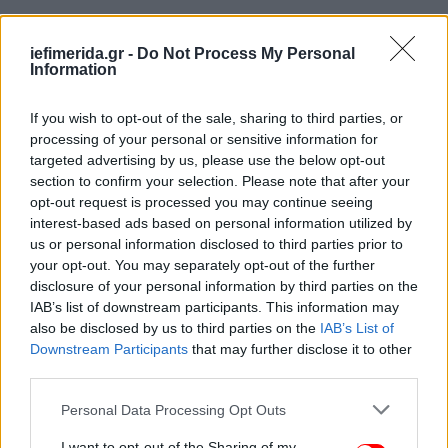
ΕΝΙΑΙΑ ΚΙΝΗΣΗ ΤΑΞΙ - ΔΗΜΟΣ (ΠΑ.ΣΟ.Κ.)
iefimerida.gr -
Do Not Process My Personal
ΨΗΦΟΙ 525 - 12,44% ΕΔΡΕΣ 3
Information
If you wish to opt-out of the sale, sharing to third parties, or
ΕΝΙΑΙΟ ΕΝΩΤΙΚΟ - ΑΛΛΗΛΕΓΓΥΗ - ΚΡΕΜΜΥΔΑΣ
processing of your personal or sensitive information for
(ΣΥΡΙΖΑ)
targeted advertising by us, please use the below opt-out
section to confirm your selection. Please note that after your
ΨΗΦΟΙ 298 7,06% ΕΔΡΕΣ 1
opt-out request is processed you may continue seeing
interest-based ads based on personal information utilized by
us or personal information disclosed to third parties prior to
ΑΝΕΞΑΡΤΗΤΗ ΚΙΝΗΣΗ ΑΥΤΟΚΙΝΗΤΙΣΤΩΝ ΑΤΤΙΚΗΣ -
your opt-out. You may separately opt-out of the further
ΑΝΑΤΡΟΠΗ (ΑΝΕΞΑΡΤΗΤΟΙ)
disclosure of your personal information by third parties on the
IAB’s list of downstream participants. This information may
ΨΗΦΟΙ 206 - 4,18% ΕΔΡΕΣ 1
also be disclosed by us to third parties on the
IAB’s List of
Downstream Participants
that may further disclose it to other
third parties.
Φωτογραφία αρχείου: Eurokinissi
Please note that this website/app uses one or more Google
Personal Data Processing Opt Outs
services and may gather and store information including but
Ακολουθήστε το
στο Google News
και μάθετε
not limited to your visit or usage behaviour. You may click to
I want to opt-out of the Sharing of my