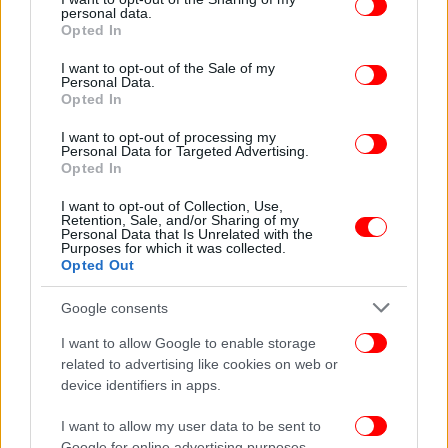
personal data.
πρώτοι όλες τις ειδήσεις
grant or deny consent to Google and its third-party tags to
Opted In
use your data for below specified purposes in below Google
Δείτε όλες τις τελευταίες
Ειδήσεις
από την Ελλάδα και τον Κόσμο,
consent section.
I want to opt-out of the Sale of my
στο
Personal Data.
Opted In
I want to opt-out of processing my
ΔΙΑΒΑΣΤΕ ΠΕΡΙΣΣΟΤΕΡΑ
ΧΡΥΣΉ ΑΥΓΉ
ΣΑΤΑ
ΘΎΜΙΟΣ
Personal Data for Targeted Advertising.
Opted In
ΛΥΜΠΕΡΌΠΟΥΛΟΣ
ΕΚΛΟΓΈΣ ΙΔΙΟΚΤΗΤΏΝ ΤΑΞΊ
I want to opt-out of Collection, Use,
Retention, Sale, and/or Sharing of my
Personal Data that Is Unrelated with the
Purposes for which it was collected.
Opted Out
Google consents
I want to allow Google to enable storage
related to advertising like cookies on web or
device identifiers in apps.
I want to allow my user data to be sent to
Google for online advertising purposes.