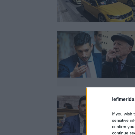
iefimerida
If you wish 
sensitive in
confirm you
continue se