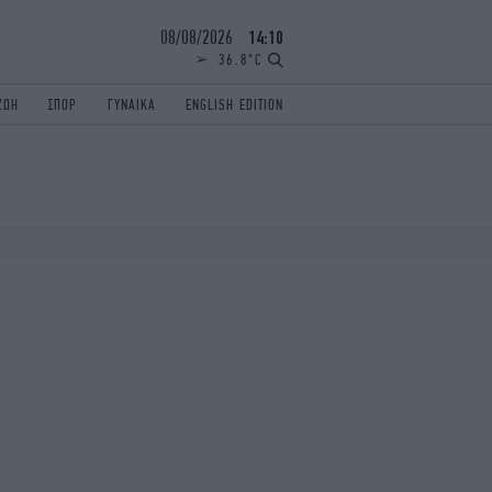
08/08/2026
14:10
36.8°C
ΖΩΗ
ΣΠΟΡ
ΓΥΝΑΙΚΑ
ENGLISH EDITION
ΕΛΛΑΔΑ
ΠΑΝΕΛΛΗΝΙΕΣ
ENGLISH EDITION
TRAVEL
ΟΛΥΜΠΙΑΚΟΙ ΑΓΩΝΕΣ
iAUTOKINITO
ΖΩΔΙΑ
ELAMEFORA