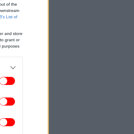
out of the
 downstream
B’s List of
er and store
to grant or
ed purposes