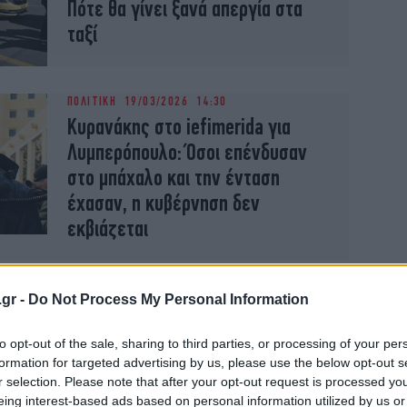
Πότε θα γίνει ξανά απεργία στα
ταξί
ΠΟΛΙΤΙΚΗ
19/03/2026 14:30
Κυρανάκης στο iefimerida για
Λυμπερόπουλο: Όσοι επένδυσαν
στο μπάχαλο και την ένταση
έχασαν, η κυβέρνηση δεν
εκβιάζεται
ΠΟΛΙΤΙΚΗ
18/03/2026 20:06
.gr -
Do Not Process My Personal Information
Ο Λυμπερόπουλος επιτέθηκε στον
Κυρανάκη μπροστά σε βουλευτές:
to opt-out of the sale, sharing to third parties, or processing of your per
formation for targeted advertising by us, please use the below opt-out s
«Θα δεις τι θα πάθεις!» -«Με
r selection. Please note that after your opt-out request is processed y
απειλείς;»
eing interest-based ads based on personal information utilized by us or