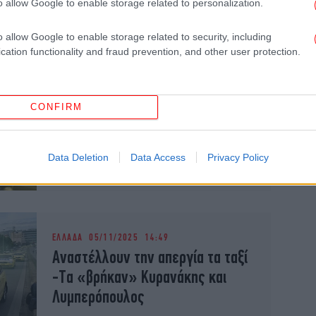
o allow Google to enable storage related to personalization.
ΕΛΛΑΔΑ
15/01/2026 16:53
Τα ταξί και ο Λυμπερόπουλος
o allow Google to enable storage related to security, including
cation functionality and fraud prevention, and other user protection.
ΕΛΛΑΔΑ
09/01/2026 13:09
Λυμπερόπουλος για απεργία ταξί:
CONFIRM
Θα περιμένουμε να συναντηθούμε
με τον υπουργό μέχρι τελικής
Data Deletion
Data Access
Privacy Policy
πτώσεως
ΕΛΛΑΔΑ
05/11/2025 14:49
Αναστέλλουν την απεργία τα ταξί
-Tα «βρήκαν» Κυρανάκης και
Λυμπερόπουλος