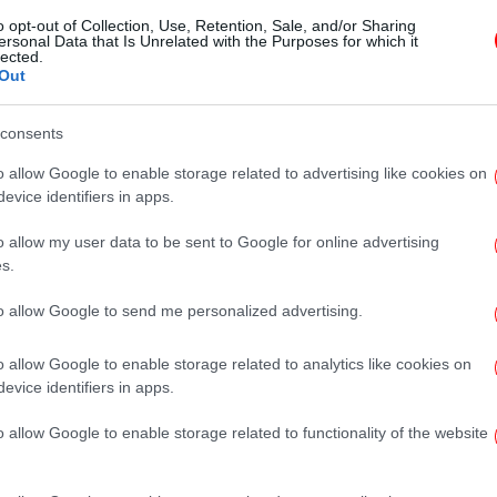
o opt-out of Collection, Use, Retention, Sale, and/or Sharing
ersonal Data that Is Unrelated with the Purposes for which it
ΕΛΛΑΔΑ
17/02/2026 14:15
lected.
Ταξί: Ο Λυμπερόπουλος απειλεί με
Out
κινητοποιήσεις στην «καρδιά»
consents
της τουριστικής περιόδου
o allow Google to enable storage related to advertising like cookies on
evice identifiers in apps.
ΕΛΛΑΔΑ
03/02/2026 12:55
o allow my user data to be sent to Google for online advertising
Με απεργία διαρκείας των οδηγών
s.
ταξί προειδοποιεί ο
Λυμπερόπουλος -Πορεία προς το
to allow Google to send me personalized advertising.
Μέγαρο Μαξίμου [βίντεο]
o allow Google to enable storage related to analytics like cookies on
evice identifiers in apps.
o allow Google to enable storage related to functionality of the website