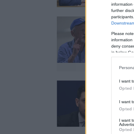
information 
further disc
participants
Downstream 
Please note
information 
deny consent
in below Go
Persona
I want t
Opted 
I want t
Opted 
I want 
Advertis
Opted 