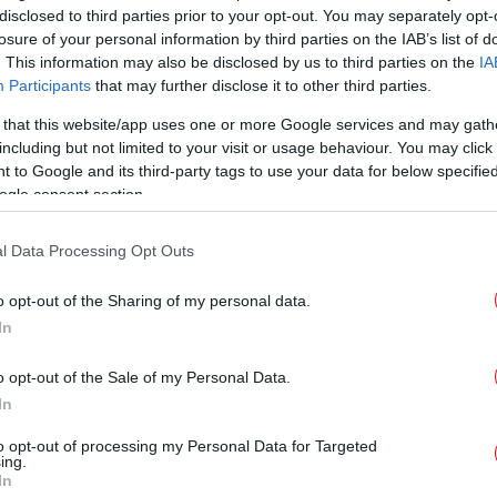
disclosed to third parties prior to your opt-out. You may separately opt-
losure of your personal information by third parties on the IAB’s list of
. This information may also be disclosed by us to third parties on the
IA
ΠΟΛΙΤΙΚΗ
18/03/2026 16:29
Participants
that may further disclose it to other third parties.
Επίθεση Λυμπερόπουλου στον
 that this website/app uses one or more Google services and may gath
Κυρανάκη, στην επιτροπή της
including but not limited to your visit or usage behaviour. You may click 
Βουλής -Τον είπε «χουντικό»,
 to Google and its third-party tags to use your data for below specifi
πώς αντέδρασε ο αναπληρωτής
ogle consent section.
υπουργός
l Data Processing Opt Outs
o opt-out of the Sharing of my personal data.
ΕΛΛΑΔΑ
19/02/2026 14:05
In
Κόντρα Κυρανάκη-Λυμπερόπουλου
για τα ταξί on air: «Απειλεί όσους
o opt-out of the Sale of my Personal Data.
δεν απεργούν» - «Εκπροσωπεί
In
συμφέροντα»
to opt-out of processing my Personal Data for Targeted
ing.
In