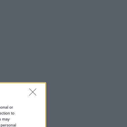
sonal or
ection to
ou may
 personal