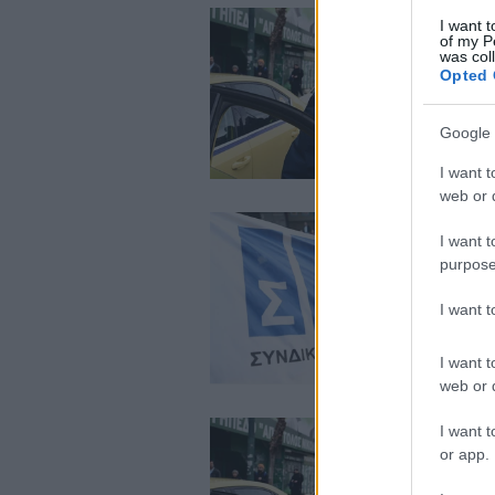
I want t
of my P
was col
Opted 
Google 
I want t
web or d
I want t
purpose
I want 
I want t
web or d
I want t
or app.