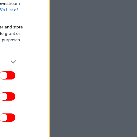
 downstream
B’s List of
er and store
to grant or
ed purposes