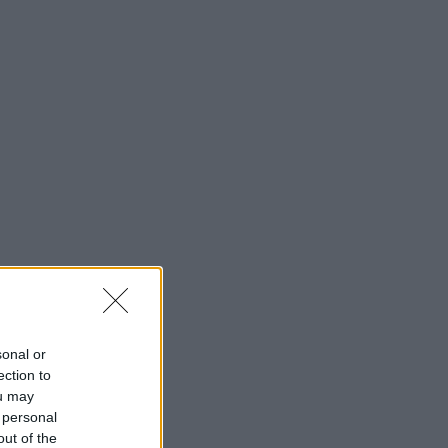
sonal or
ection to
ou may
 personal
out of the