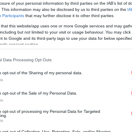
losure of your personal information by third parties on the IAB’s list of
. This information may also be disclosed by us to third parties on the
IA
Participants
that may further disclose it to other third parties.
 that this website/app uses one or more Google services and may gath
ΕΛΛΑΔΑ
16/03/2026 09:49
including but not limited to your visit or usage behaviour. You may click 
Ταξί: Πανελλαδική απεργία
 to Google and its third-party tags to use your data for below specifi
διαρκείας από την Τρίτη 17/3
ogle consent section.
l Data Processing Opt Outs
ΕΛΛΑΔΑ
03/02/2026 12:55
Με απεργία διαρκείας των οδηγών
o opt-out of the Sharing of my personal data.
In
ταξί προειδοποιεί ο
Λυμπερόπουλος -Πορεία προς το
o opt-out of the Sale of my Personal Data.
Μέγαρο Μαξίμου [βίντεο]
In
to opt-out of processing my Personal Data for Targeted
ing.
In
ΕΛΛΑΔΑ
30/01/2026 13:11
o opt-out of Collection, Use, Retention, Sale, and/or Sharing