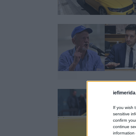
iefimerida
If you wish 
sensitive in
confirm you
continue se
information 