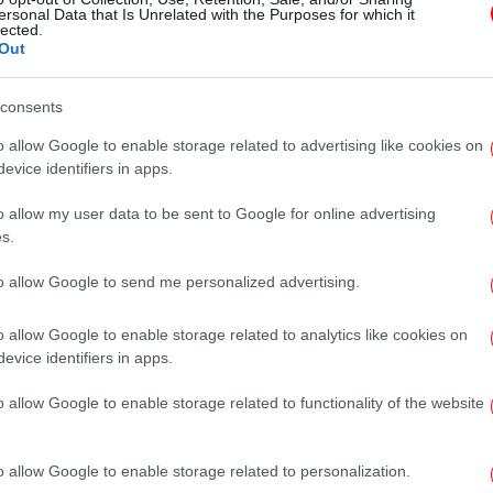
Ταξί: Νέα απεργία ανακοίνωσε το
ersonal Data that Is Unrelated with the Purposes for which it
lected.
ΣΑΤΑ -Πότε τραβούν χειρόφρενο
Out
οι οδηγοί
consents
o allow Google to enable storage related to advertising like cookies on
ΠΟΛΙΤΙΚΗ
26/01/2026 20:58
evice identifiers in apps.
Κυρανάκης προς ΣΑΤΑ: Για ποιον
o allow my user data to be sent to Google for online advertising
λόγο πωλείται η άδεια ταξί
s.
130.000 ευρώ, ενώ η
αντικειμενική αξία είναι 5.000;
to allow Google to send me personalized advertising.
o allow Google to enable storage related to analytics like cookies on
evice identifiers in apps.
ΕΛΛΑΔΑ
15/01/2026 19:58
o allow Google to enable storage related to functionality of the website
Παρατείνουν την απεργία τους τα
ταξί ως το πρωί της Παρασκευής
o allow Google to enable storage related to personalization.
-Τι αποφάσισαν