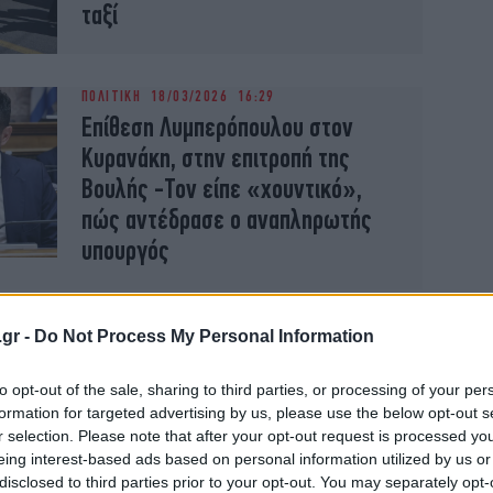
ταξί
ΠΟΛΙΤΙΚΗ
18/03/2026 16:29
Επίθεση Λυμπερόπουλου στον
Κυρανάκη, στην επιτροπή της
Βουλής -Τον είπε «χουντικό»,
πώς αντέδρασε ο αναπληρωτής
υπουργός
.gr -
Do Not Process My Personal Information
ΕΛΛΑΔΑ
17/03/2026 07:19
Χωρίς ταξί από σήμερα η Αττική
to opt-out of the sale, sharing to third parties, or processing of your per
formation for targeted advertising by us, please use the below opt-out s
-Τραβούν χειρόφρενο μέχρι και
r selection. Please note that after your opt-out request is processed y
την Παρασκευή
eing interest-based ads based on personal information utilized by us or
disclosed to third parties prior to your opt-out. You may separately opt-