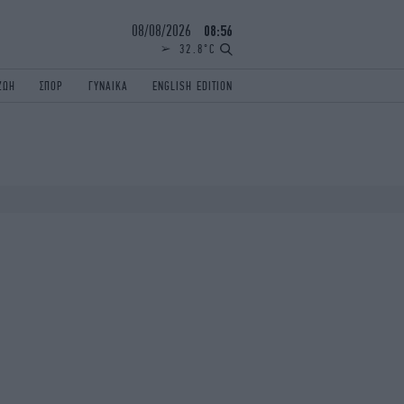
08/08/2026
08:56
32.8°C
ΖΩΗ
ΣΠΟΡ
ΓΥΝΑΙΚΑ
ENGLISH EDITION
ΕΛΛΑΔΑ
ΠΑΝΕΛΛΗΝΙΕΣ
ENGLISH EDITION
TRAVEL
ΟΛΥΜΠΙΑΚΟΙ ΑΓΩΝΕΣ
iAUTOKINITO
ΖΩΔΙΑ
ELAMEFORA