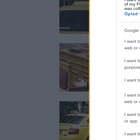
of my P
was col
Opted 
Google 
I want t
web or d
I want t
purpose
I want 
I want t
web or d
I want t
or app.
I want t