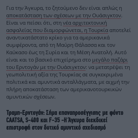
Για την Άγκυρα, το ζητούμενο δεν είναι απλώς η
αποκατάσταση των σχέσεων με την Ουάσιγκτον
.
Είναι να πείσει ότι, στη
νέα αρχιτεκτονική
ασφαλείας που διαμορφώνεται, η Τουρκία
αποτελεί
αναντικατάστατο κρίκο για τα αμερικανικά
συμφέροντα, από τη Μαύρη Θάλασσα και τον
Καύκασο έως τη Συρία και τη Μέση Ανατολή. Αυτό
είναι και το βασικό επιχείρημα στο
μεγάλο παζάρι
του Ερντογάν με την Ουάσιγκτον
: να μετατρέψει τη
γεωπολιτική αξία της Τουρκίας σε συγκεκριμένα
πολιτικά και αμυντικά ανταλλάγματα, με αιχμή την
πλήρη αποκατάσταση των αμερικανοτουρκικών
αμυντικών σχέσεων.
Τραμπ-Ερντογάν: Σήμα επαναπροσέγγισης με φόντο
CAATSA, S-400 και F-35 -
Η Άγκυρα διεκδικεί
επιστροφή στον δυτικό αμυντικό σχεδιασμό