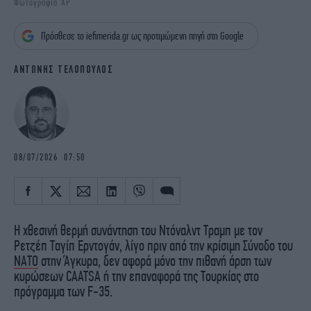
Φωτογραφία AP
iBOOKS
ΖΩΔΙΑ
OSCARS
THE OCEAN
Πρόσθεσε το iefimerida.gr ως προτιμώμενη πηγή στη Google
MEDIA
ELAMEFORA
ΑΝΤΩΝΗΣ ΤΕΛΟΠΟΥΛΟΣ
NEWSLETTER
08/07/2026 07:50
Η χθεσινή θερμή συνάντηση του Ντόναλντ Τραμπ με τον
Ρετζέπ Ταγίπ Ερντογάν, λίγο πριν από την κρίσιμη Σύνοδο του
ΝΑΤΟ
στην Άγκυρα, δεν αφορά μόνο την πιθανή άρση των
κυρώσεων CAATSA ή την επαναφορά της Τουρκίας στο
πρόγραμμα των F-35.