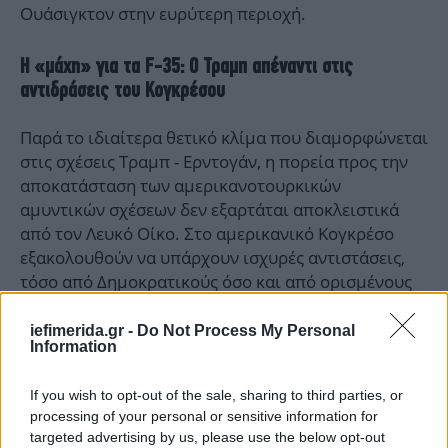
Ουάσιγκτον στην ευρύτερη περιοχή.
Η «μάχη» για τα F-35: Ο Τραμπ απέναντι στις
αντιδράσεις του Κογκρέσου
Παρά το ιδιαίτερα θετικό κλίμα που διαμορφώνεται
στις σχέσεις Τραμπ - Ερντογάν, η πορεία προς την
αποκατάσταση των αμερικανοτουρκικών
αμυντικών σχέσεων δεν εξαρτάται αποκλειστικά
από τον Λευκό Οίκο. Στο αμερικανικό Κογκρέσο
εξακολουθούν να υπάρχουν ισχυρές αντιστάσεις,
τόσο από Δημοκρατικούς όσο και από ορισμένους
Ρεπουμπλικανούς, οι οποίοι εκφράζουν σοβαρές
επιφυλάξεις για οποιαδήποτε
επανένταξη της
iefimerida.gr -
Do Not Process My Personal
Information
Τουρκίας στο πρόγραμμα των F-35 όσο παραμένει
άλυτο το ζήτημα των S-400
.
If you wish to opt-out of the sale, sharing to third parties, or
processing of your personal or sensitive information for
targeted advertising by us, please use the below opt-out