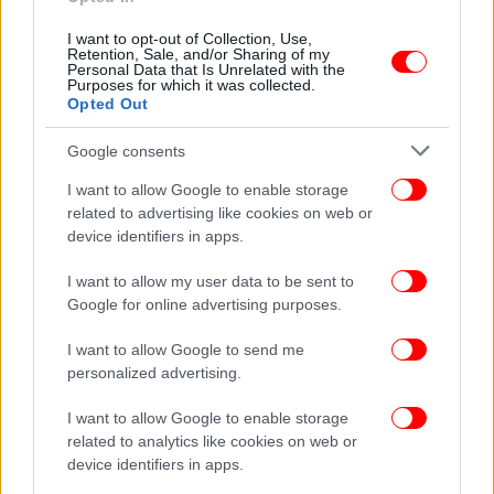
I want to opt-out of Collection, Use,
Retention, Sale, and/or Sharing of my
Personal Data that Is Unrelated with the
Purposes for which it was collected.
Opted Out
Google consents
Στο πλαίσιο αυτό, ομάδα
Δημοκρατικών νομοθετών
I want to allow Google to enable storage
απέστειλε επιστολή προς την ηγεσία της Βουλής
related to advertising like cookies on web or
των Αντιπροσώπων και της Γερουσίας
, ζητώντας να
device identifiers in apps.
υπάρχει ετοιμότητα για την κατάθεση ψηφίσματος
I want to allow my user data to be sent to
αποδοκιμασίας σε περίπτωση που η κυβέρνηση
Google for online advertising purposes.
επιχειρήσει να προχωρήσει στην επανένταξη της
Τουρκίας στο πρόγραμμα. Στην επιστολή
I want to allow Google to send me
επισημαίνεται ότι η διατήρηση των S-400
personalized advertising.
εξακολουθεί να δημιουργεί σοβαρούς κινδύνους
για την ασφάλεια του προγράμματος, ενώ γίνεται
I want to allow Google to enable storage
related to analytics like cookies on web or
αναφορά και στις ενέργειες της Άγκυρας που,
device identifiers in apps.
σύμφωνα με τους συντάκτες της, υπονομεύουν τη