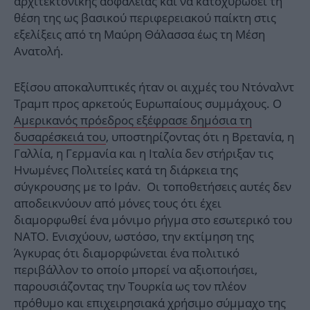
αρχιτεκτονικής ασφαλείας και να κατοχυρώσει τη
θέση της ως βασικού περιφερειακού παίκτη στις
εξελίξεις από τη Μαύρη Θάλασσα έως τη Μέση
Ανατολή.
Εξίσου αποκαλυπτικές ήταν οι αιχμές του Ντόναλντ
Τραμπ προς αρκετούς Ευρωπαίους συμμάχους. Ο
Αμερικανός πρόεδρος εξέφρασε δημόσια τη
δυσαρέσκειά του
, υποστηρίζοντας ότι η Βρετανία, η
Γαλλία, η Γερμανία και η Ιταλία δεν στήριξαν τις
Ηνωμένες Πολιτείες κατά τη διάρκεια της
σύγκρουσης με το Ιράν. Οι τοποθετήσεις αυτές δεν
αποδεικνύουν από μόνες τους ότι έχει
διαμορφωθεί ένα μόνιμο ρήγμα στο εσωτερικό του
ΝΑΤΟ. Ενισχύουν, ωστόσο, την εκτίμηση της
Άγκυρας ότι διαμορφώνεται ένα πολιτικό
περιβάλλον το οποίο μπορεί να αξιοποιήσει,
παρουσιάζοντας την Τουρκία ως τον πλέον
πρόθυμο και επιχειρησιακά χρήσιμο σύμμαχο της