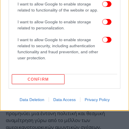
συνοχή της Συμμαχίας και προκαλούν ανησυχία σε
I want to allow Google to enable storage
συμμάχους των Ηνωμένων Πολιτειών, όπως η
related to functionality of the website or app.
Ελλάδα, η Κύπρος και το Ισραήλ.
I want to allow Google to enable storage
related to personalization.
Η πρωτοβουλία αυτή δεν προδικάζει την τελική
έκβαση της υπόθεσης, αναδεικνύει όμως ότι, ακόμη
I want to allow Google to enable storage
και αν ο Ντόναλντ Τραμπ επιδιώξει την πλήρη
related to security, including authentication
αποκατάσταση των σχέσεων με την Άγκυρα, θα
functionality and fraud prevention, and other
βρεθεί αντιμέτωπος με ουσιαστικές πολιτικές και
user protection.
θεσμικές αντιδράσεις στο εσωτερικό του
Κογκρέσου. Την ίδια στιγμή, ωστόσο, από την άλλη
πλευρά, κάποιοι αναλυτές υποστηρίζουν ότι οι
CONFIRM
υφιστάμενοι κοινοβουλευτικοί συσχετισμοί
δείχνουν ότι δεν είναι εύκολο και για το Κογκρέσο
να ανακόψει οριστικά την επιλογή ενός
Data Deletion
Data Access
Privacy Policy
αποφασισμένου Λευκού Οίκου, γεγονός που
προμηνύει μια έντονη πολιτική και θεσμική
αναμέτρηση γύρω από το μέλλον των
αμερικανοτουρκικών αμυντικών σχέσεων.