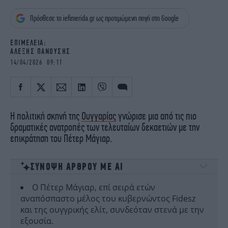
iBOOKS
ΖΩΔΙΑ
Πρόσθεσε το iefimerida.gr ως προτιμώμενη πηγή στη Google
OSCARS
THE OCEAN
MEDIA
ELAMEFORA
EΠΙΜΕΛΕΙΑ:
ΑΛΕΞΗΣ ΠΑΝΟΥΣΗΣ
NEWSLETTER
14/04/2026 09:11
Η πολιτική σκηνή της
Ουγγαρίας
γνώρισε μια από τις πιο
δραματικές ανατροπές των τελευταίων δεκαετιών με την
επικράτηση του Πέτερ Μάγιαρ.
ΣΥΝΟΨΗ ΑΡΘΡΟΥ ΜΕ ΑΙ
Ο Πέτερ Μάγιαρ, επί σειρά ετών
αναπόσπαστο μέλος του κυβερνώντος Fidesz
και της ουγγρικής ελίτ, συνδεόταν στενά με την
εξουσία.