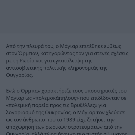
Από την πλευρά του, ο Μάγιαρ επιτέθηκε ευθέως
στον Όρμπαν, κατηγορώντας τον για στενές σχέσεις
με τη Ρωσία και για εγκατάλειψη της
αντισοβιετικής πολιτικής κληρονομιάς της
Ουγγαρίας.
Ενώ ο Όρμπαν χαρακτήριζε τους υποστηρικτές του
Μάγιαρ ως «πολεμοκάπηλους» που επιδίδονταν σε
«πολεμική πορεία προς τις Βρυξέλλες» για
λογαριασμό της Ουκρανίας, ο Μάγιαρ τον χλεύασε
ως τον άνθρωπο που το 1989 είχε ζητήσει την
αποχώρηση των ρωσικών στρατευμάτων από την
Ουγγαρία, αλλά τώρα ήταν «ο πιο πιστός σύμμαχος