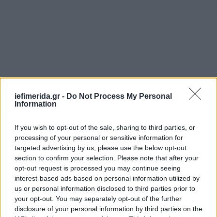
iefimerida.gr -
Do Not Process My Personal
Information
Το σύνθημά του «Τώρα», εμπνευσμένο από
επαναστατικά καλέσματα του 19ου αιώνα,
If you wish to opt-out of the sale, sharing to third parties, or
συμπύκνωνε το αίσθημα επείγοντος που
processing of your personal or sensitive information for
επικρατούσε σε μεγάλο μέρος της κοινωνίας. Με
targeted advertising by us, please use the below opt-out
μια εξαντλητική προεκλογική εκστρατεία -έως και
section to confirm your selection. Please note that after your
επτά ομιλίες την ημέρα- ο Μάγιαρ διέσχισε τη
opt-out request is processed you may continue seeing
χώρα, εστιάζοντας όχι μόνο στις μεγάλες πόλεις
interest-based ads based on personal information utilized by
us or personal information disclosed to third parties prior to
αλλά και στις παραδοσιακές βάσεις του Fidesz.
your opt-out. You may separately opt-out of the further
disclosure of your personal information by third parties on the
Όπως παρατηρεί το BBC, πέρυσι περπάτησε 300