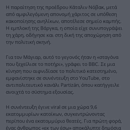
Η παραίτηση της προέδρου Κάταλιν Νόβακ, μετά
από αμφιλεγόμενη απονομή χάριτος σε υπόθεση
κακοποίησης ανηλίκων, αποτέλεσε σημείο καμπής.
Η εμπλοκή της Βάργκα, η οποία είχε συνυπογράψει
τη χάρη, οδήγησε και στη δική της αποχώρηση από
την πολιτική σκηνή.
Για τον Μάγιαρ, αυτό το γεγονός ήταν η «σταγόνα
που ξεχείλισε το ποτήρι», γράφει το BBC. Σε μια
κίνηση που αιφνιδίασε το πολιτικό κατεστημένο,
εμφανίστηκε σε συνέντευξη στο YouTube, στο
αντιπολιτευτικό κανάλι Partizán, όπου κατήγγειλε
ανοιχτά το σύστημα εξουσίας.
Η συνέντευξη έγινε viral σε μια χώρα 9,6
εκατομμυρίων κατοίκων, συγκεντρώνοντας
περίπου ένα εκατομμύριο θεατές. Για πρώτη φορά,
ένας άνθρωπος «εκ των έσω» αποκάλυπτε δημόσια