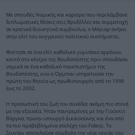
Με σπουδές Νομικής και καριέρα που περιλάμβανε
διπλωματικές θέσεις στις Βρυξέλλες και συμμετοχή
σε κρατικά διοικητικά συμβούλια, ο Μάγιαρ ανήκει
στην ελίτ του ουγγρικού πολιτικού συστήματος.
Φοίτησε σε ένα ελίτ καθολικό γυμνάσιο αρρένων
κοντά στο κέντρο της Βουδαπέστης πριν σπουδάσει
νομικά σε ένα καθολικό πανεπιστήμιο της
Βουδαπέστης, ενώ ο Όρμπαν υπηρετούσε την
πρώτη του θητεία ως πρωθυπουργός από το 1998
έως το 2002.
Η προσωπική του ζωή τον συνέδεε ακόμη πιο στενά
με την εξουσία. Ήταν παντρεμένος με την Γιούντιτ
Βάργκα, πρώην υπουργό Δικαιοσύνης και ένα από
τα πιο προβεβλημένα στελέχη του Fidesz. Το
ζευγάρι αποτελούσε σύμβολο της νέας γενιάς του