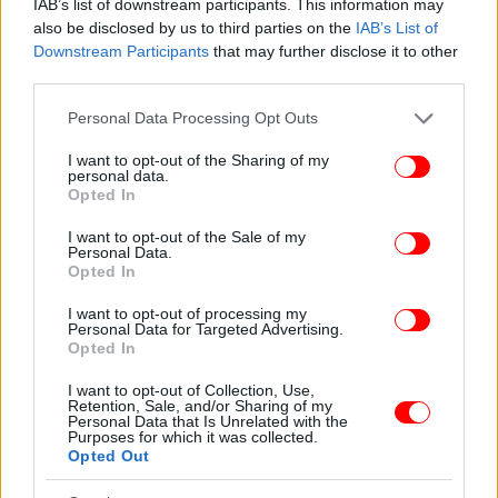
IAB’s list of downstream participants. This information may
χιλιόμετρα από τη Βουδαπέστη μέχρι τα ρουμανικά
also be disclosed by us to third parties on the
IAB’s List of
σύνορα σε μια εκστρατεία για την «επανένωση» της
Downstream Participants
that may further disclose it to other
χώρας, σε μια προσπάθεια να προσελκύσει τους όλο
third parties.
και περισσότερους απογοητευμένους ψηφοφόρους
Please note that this website/app uses one or more Google
Personal Data Processing Opt Outs
του Fidesz στο πλευρό του.
services and may gather and store information including but
not limited to your visit or usage behaviour. You may click to
I want to opt-out of the Sharing of my
personal data.
Η στρατηγική που τον έκανε επικίνδυνο αντίπαλο
grant or deny consent to Google and its third-party tags to
Opted In
use your data for below specified purposes in below Google
consent section.
I want to opt-out of the Sale of my
Σε αντίθεση με την παραδοσιακή αντιπολίτευση, ο
Personal Data.
Μαγιάρ δεν τοποθετήθηκε ως φιλελεύθερος
Opted In
αντίπαλος του Όρμπαν. Αντίθετα, υιοθέτησε
I want to opt-out of processing my
στοιχεία κοινωνικού συντηρητισμού, μιλώντας στη
Personal Data for Targeted Advertising.
«γλώσσα» των ψηφοφόρων του Fidesz.
Opted In
I want to opt-out of Collection, Use,
Αυτό αποτέλεσε καθοριστικό παράγοντα επιτυχίας.
Retention, Sale, and/or Sharing of my
Personal Data that Is Unrelated with the
Αντί να συγκρουστεί ιδεολογικά με τον Όρμπαν,
Purposes for which it was collected.
επιχείρησε να τον αποδομήσει από μέσα,
Opted Out
κατηγορώντας τον για διαφθορά, κακοδιαχείριση