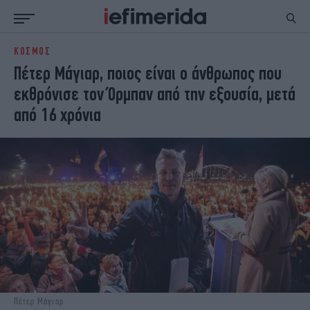
ΚΟΣΜΟΣ
ΕΙΔΗΣΕΙΣ
ΠΟΛΙΤΙΚΗ
Πέτερ Μάγιαρ, ποιος είναι ο άνθρωπος που
NON PAPER
ΕΛΛΑΔΑ
εκθρόνισε τον Όρμπαν από την εξουσία, μετά
ΟΙΚΟΝΟΜΙΑ
ΚΟΣΜΟΣ
από 16 χρόνια
ΠΟΛΙΤΙΣΜΟΣ
ΠΑΝΕΛΛΗΝΙΕΣ
ΖΩΗ
ΣΠΟΡ
ΓΥΝΑΙΚΑ
ENGLISH EDITION
ΠΟΛΗ
STORIES
ΕΚΛΟΓΕΣ
TRAVEL
ΤΕΧΝΟΛΟΓΙΑ
ΥΓΕΙΑ
DESIGN
ΟΛΥΜΠΙΑΚΟΙ ΑΓΩΝΕΣ
EURO
GREEN
PODCAST
iAUTOKINITO
iOPINIONS
iGASTRONOMIE
Πέτερ Μάγιαρ