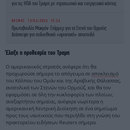
για τις ΗΠΑ του Τραμπ με στρατιωτικό και ενεργειακό κόστος
ΚΟΣΜΟΣ
13/04/2026 15:26
Πρωτοβουλία Μακρόν-Στάρμερ για τα Στενά του Ορμούζ:
Διάσκεψη για πολυεθνική «αμυντική» αποστολή
Έληξε η προθεσμία του Τραμπ
Ο αμερικανικός στρατός ανέφερε ότι θα
προχωρούσε σήμερα το απόγευμα σε
αποκλεισμό
του Κόλπου του Ομάν και της Αραβικής Θάλασσας,
ανατολικά των Στενών του Ορμούζ, και θα τον
εφαρμόσει σε όλη την κυκλοφορία των πλοίων,
ανεξαρτήτου σημαίας, ανέφερε νωρίτερα η
αμερικανική Κεντρική Διοίκηση σε ένα σημείωμα
προς τους ναυτικούς που περιήλθε στη γνώση του
πρακτορείου ειδήσεων Reuters σήμερα.