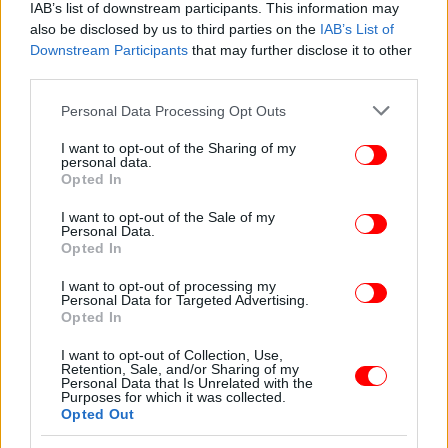
IAB’s list of downstream participants. This information may
also be disclosed by us to third parties on the
IAB’s List of
Downstream Participants
that may further disclose it to other
third parties.
Please note that this website/app uses one or more Google
Personal Data Processing Opt Outs
services and may gather and store information including but
not limited to your visit or usage behaviour. You may click to
I want to opt-out of the Sharing of my
personal data.
grant or deny consent to Google and its third-party tags to
Opted In
use your data for below specified purposes in below Google
consent section.
I want to opt-out of the Sale of my
Personal Data.
Opted In
I want to opt-out of processing my
Personal Data for Targeted Advertising.
Opted In
Η προειδοποιητική ανακοίνωση που δημοσιεύτηκε
ανέφερε πως ο αποκλεισμός θα τίθονταν σε ισχύ
I want to opt-out of Collection, Use,
Retention, Sale, and/or Sharing of my
στις 17.00 ώρα Ελλάδας σήμερα.
Personal Data that Is Unrelated with the
Purposes for which it was collected.
Opted Out
Μπλόκο στα λιμάνια του Ιράν