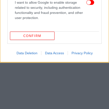
I want to allow Google to enable storage
Η πόρτα των διαπργματεύσεων δεν έχει κλείσει
related to security, including authentication
functionality and fraud prevention, and other
user protection.
Νωρίτερα έγινε γνωστό ότι μεσολαβητές από το
Πακιστάν, την Αίγυπτο και την Τουρκία συνεχίζουν
τις επαφές με τις Ηνωμένες Πολιτείες και το Ιράν
τις επόμενες ημέρες, σε μια προσπάθεια να
CONFIRM
μειωθούν οι εναπομείνασες διαφορές και να
διαμορφωθεί
πλαίσιο συμφωνίας για τον
Data Deletion
Data Access
Privacy Policy
τερματισμό της σύγκρουσης.