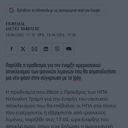
iBOOKS
ΖΩΔΙΑ
Πρόσθεσε το iefimerida.gr ως προτιμώμενη πηγή στη Google
OSCARS
THE OCEAN
MEDIA
ELAMEFORA
EΠΙΜΕΛΕΙΑ:
ΑΛΕΞΗΣ ΠΑΝΟΥΣΗΣ
NEWSLETTER
13/04/2026 17:15 UPD: 13/04/2026 19:58
Παρήλθε η προθεσμία για την έναρξη αμερικανικού
αποκλεισμού των ιρανικών λιμανιών που θα σηματοδοτήσει
μια νέα φάση στην σύγκρουση με το
Ιράν.
Η προθεσμία που έθεσε ο Πρόεδρος των ΗΠΑ
Ντόναλντ Τραμπ για την έναρξη του ναυτικού
αποκλεισμού που θα επέβαλαν οι ΗΠΑ στα πλοία
που εισέρχονται ή εξέρχονται από ιρανικούς
λιμένες, παρήλθε στις 17:00, ώρα έναρξης του
αποκλεισμού, όπως είχε δηλώσει η αμερικανική