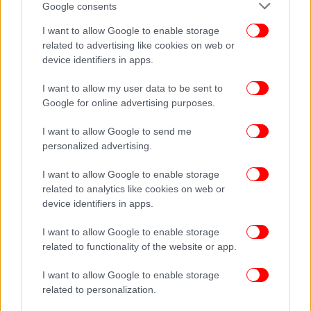
Google consents
«Οποιοδήποτε πλοίο εισέρχεται ή εξέρχεται από
I want to allow Google to enable storage
την αποκλεισμένη περιοχή χωρίς άδεια θα
related to advertising like cookies on web or
υπόκειται σε αναχαίτιση, αλλαγή πορείας και
device identifiers in apps.
σύλληψη», λέει το σημείωμα.
I want to allow my user data to be sent to
Google for online advertising purposes.
«Ο αποκλεισμός δεν θα εμποδίσει τον ουδέτερο
διάπλου μέσω των Στενών του Ορμούζ προς ή από
I want to allow Google to send me
μη ιρανικούς προορισμούς».
personalized advertising.
I want to allow Google to enable storage
Ο αποκλεισμός «περιλαμβάνει ολόκληρη την
related to analytics like cookies on web or
ιρανική ακτογραμμή, για να συμπεριλάβει, όχι να
device identifiers in apps.
περιοριστεί, σε λιμένες και τερματικούς σταθμούς
πετρελαίου», ανέφερε το σημείωμα, προσθέτοντας
I want to allow Google to enable storage
ότι θα επιτρέπονται ανθρωπιστικές αποστολές,
related to functionality of the website or app.
συμπεριλαμβανομένων τροφίμων, ιατρικών
I want to allow Google to enable storage
προμηθειών και άλλων βασικών αγαθών (και) θα
related to personalization.
υπόκεινται σε έλεγχο.