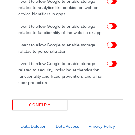
I want to allow Google to enable storage
πραγματοποιήσει μια άσκηση ετοιμότητας για την
related to analytics like cookies on web or
εμφάνιση ενός «νέου κορωνοϊού» και άρχισε να
device identifiers in apps.
στοκάρει τεστ PCR, ανέφερε η έκθεση.
I want to allow Google to enable storage
related to functionality of the website or app.
Σύμφωνα με τα ευρήματά της γύρω στον
Σεπτέμβριο με Οκτώβριο του 2019, σημειώθηκε
I want to allow Google to enable storage
έξαρση στις νοσηλείες σε νοσοκομεία της Ουχάν,
related to personalization.
ενώ Αμερικανοί διπλωμάτες στην κινεζική
μεγαλούπολη προειδοποίησαν ότι βρισκόταν σε
I want to allow Google to enable storage
εξέλιξη μια «περίοδος ασυνήθιστα άγριας γρίπης».
related to security, including authentication
functionality and fraud prevention, and other
user protection.
Αθλητές που επισκέφθηκαν την Ουχάν στο πλαίσιο
του Παγκόσμιο Πρωταθλήματος Ενόπλων
Δυνάμεων ανέφεραν επίσης ότι ασθένησαν και τον
CONFIRM
Νοέμβριο του 2019, αρκετοί ερευνητές του
Ινστιτούτου Ιολογίας της πόλης νοσηλεύτηκαν με
συμπτώματα Covid-19, σύμφωνα με τις υπηρεσίες
Data Deletion
Data Access
Privacy Policy
πληροφοριών των ΗΠΑ. Το προσωπικό του