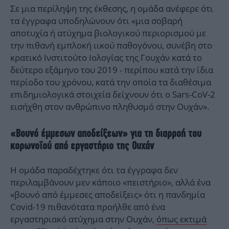
Σε μια περίληψη της έκθεσης, η ομάδα ανέφερε ότι
τα έγγραφα υποδηλώνουν ότι «μια σοβαρή
αποτυχία ή ατύχημα βιολογικού περιορισμού με
την πιθανή εμπλοκή ιικού παθογόνου, συνέβη στο
κρατικό Ινστιτούτο Ιολογίας της Γουχάν κατά το
δεύτερο εξάμηνο του 2019 - περίπου κατά την ίδια
περίοδο του χρόνου, κατά την οποία τα διαθέσιμα
επιδημιολογικά στοιχεία δείχνουν ότι ο Sars-CoV-2
εισήχθη στον ανθρώπινο πληθυσμό στην Ουχάν».
«Βουνό έμμεσων αποδείξεων» για τη διαρροή του
κορωνοϊού από εργαστήριο της Ουχάν
Η ομάδα παραδέχτηκε ότι τα έγγραφα δεν
περιλαμβάνουν μεν κάποιο «πειστήριο», αλλά ένα
«βουνό από έμμεσες αποδείξεις» ότι η πανδημία
Covid-19 πιθανότατα προήλθε από ένα
εργαστηριακό ατύχημα στην Ουχάν,
όπως εκτιμά