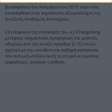
Ινστιτούτου κλήθηκε επίσης να εκπαιδευτεί στη
βιοασφάλεια τον Νοέμβριο του 2019, όταν τους
επισκέφθηκε ένας σημαντικός αξιωματούχος της
Κινεζικής Ακαδημίας Επιστημών.
Στη διάρκεια της επίσκεψής του, ο Ji Changzheng
μετέφερε «σημαντικές προφορικές και γραπτές
οδηγίες» από τον Κινέζο πρόεδρο Σι Τζινπίνγκ
σχετικά με την «σύνθετη και σοβαρή κατάσταση
που αντιμετωπίζουν αυτή τη στιγμή οι εργασίες
ασφαλείας», ανέφερε η έκθεση.