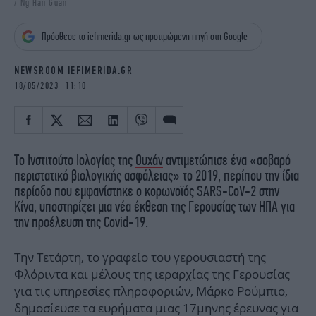
/ Ng Han Guan
iBOOKS
ΖΩΔΙΑ
OSCARS
THE OCEAN
Πρόσθεσε το iefimerida.gr ως προτιμώμενη πηγή στη Google
MEDIA
ELAMEFORA
NEWSROOM IEFIMERIDA.GR
NEWSLETTER
18/05/2023 11:10
Το Ινστιτούτο Ιολογίας της
Oυχάν
αντιμετώπισε ένα «σοβαρό
περιστατικό βιολογικής ασφάλειας» το 2019, περίπου την ίδια
περίοδο που εμφανίστηκε ο κορωνοϊός SARS-CoV-2 στην
Κίνα, υποστηρίζει μια νέα έκθεση της Γερουσίας των ΗΠΑ για
την προέλευση της Covid-19.
Την Τετάρτη, το γραφείο του γερουσιαστή της
Φλόριντα και μέλους της ιεραρχίας της Γερουσίας
για τις υπηρεσίες πληροφοριών, Μάρκο Ρούμπιο,
δημοσίευσε τα ευρήματα μιας 17μηνης έρευνας για