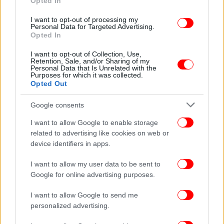
Opted In
I want to opt-out of processing my
Personal Data for Targeted Advertising.
Opted In
I want to opt-out of Collection, Use,
Retention, Sale, and/or Sharing of my
Personal Data that Is Unrelated with the
Purposes for which it was collected.
Opted Out
Google consents
I want to allow Google to enable storage
related to advertising like cookies on web or
device identifiers in apps.
Στοιχεία που δείχνουν απόπειρα συγκάλυψης από την
Κίνα;
I want to allow my user data to be sent to
Google for online advertising purposes.
Μέχρι τον Σεπτέμβριο του 2019 - τρεις μήνες
προτού η Κίνα ενημερώσει την υφήλιο για τον
I want to allow Google to send me
Covid-19 – το Ινστιτούτο Ιολογίας συμβούλεψε τη
personalized advertising.
διοίκηση του αεροδρομίου της Ουχάν να