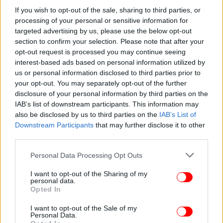
συστήματος διαχείρισης επικίνδυνων αποβλήτων,
If you wish to opt-out of the sale, sharing to third parties, or
απολύμανσης του αέρα και διαχείρισης δειγμάτων
processing of your personal or sensitive information for
ιών.
targeted advertising by us, please use the below opt-out
section to confirm your selection. Please note that after your
opt-out request is processed you may continue seeing
interest-based ads based on personal information utilized by
us or personal information disclosed to third parties prior to
your opt-out. You may separately opt-out of the further
disclosure of your personal information by third parties on the
IAB’s list of downstream participants. This information may
also be disclosed by us to third parties on the
IAB’s List of
Downstream Participants
that may further disclose it to other
third parties.
Please note that this website/app uses one or more Google
Personal Data Processing Opt Outs
services and may gather and store information including but
not limited to your visit or usage behaviour. You may click to
I want to opt-out of the Sharing of my
personal data.
grant or deny consent to Google and its third-party tags to
Opted In
use your data for below specified purposes in below Google
consent section.
I want to opt-out of the Sale of my
Personal Data.