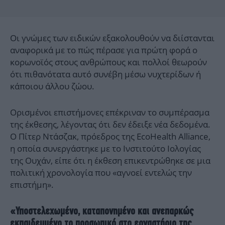
Οι γνώμες των ειδικών εξακολουθούν να διίστανται
αναφορικά με το πώς πέρασε για πρώτη φορά ο
κορωνοϊός στους ανθρώπους και πολλοί θεωρούν
ότι πιθανότατα αυτό συνέβη μέσω νυχτερίδων ή
κάποιου άλλου ζώου.
Ορισμένοι επιστήμονες επέκριναν το συμπέρασμα
της έκθεσης, λέγοντας ότι δεν έδειξε νέα δεδομένα.
Ο Πίτερ Ντάσζακ, πρόεδρος της EcoHealth Alliance,
η οποία συνεργάστηκε με το Ινστιτούτο Ιολογίας
της Ουχάν, είπε ότι η έκθεση επικεντρώθηκε σε μια
πολιτική χρονολογία που «αγνοεί εντελώς την
επιστήμη».
«Υποστελεχωμένο, καταπονημένο και ανεπαρκώς
εκπαιδευμένο το προσωπικό στο εργαστήριο της