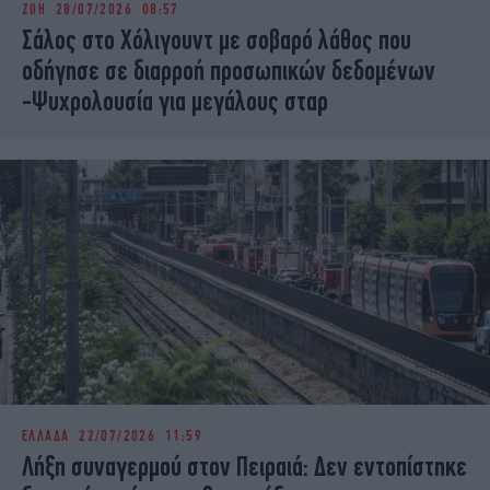
ΖΩΗ
28/07/2026 08:57
iBOOKS
ΖΩΔΙΑ
Σάλος στο Χόλιγουντ με σοβαρό λάθος που
OSCARS
THE OCEAN
οδήγησε σε διαρροή προσωπικών δεδομένων
MEDIA
ELAMEFORA
-Ψυχρολουσία για μεγάλους σταρ
NEWSLETTER
ΕΛΛΑΔΑ
22/07/2026 11:59
Λήξη συναγερμού στον Πειραιά: Δεν εντοπίστηκε