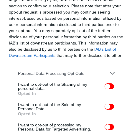
section to confirm your selection. Please note that after your
opt-out request is processed you may continue seeing
interest-based ads based on personal information utilized by
ΠΟΛΙΤΙΚΗ
22/06/2026 14:37
us or personal information disclosed to third parties prior to
Μαρινάκης: Γιατί να διαγράψουμε τη Μισέλ
your opt-out. You may separately opt-out of the further
disclosure of your personal information by third parties on the
Ασημακοπούλου, για όνομα του Θεού -Μιλάμε για
IAB’s list of downstream participants. This information may
ένα mail, δεν έχει καμία σχέση με τη διαδικασία
also be disclosed by us to third parties on the
IAB’s List of
των εκλογών
Downstream Participants
that may further disclose it to other
third parties.
Please note that this website/app uses one or more Google
Personal Data Processing Opt Outs
services and may gather and store information including but
not limited to your visit or usage behaviour. You may click to
I want to opt-out of the Sharing of my
personal data.
grant or deny consent to Google and its third-party tags to
Opted In
use your data for below specified purposes in below Google
consent section.
I want to opt-out of the Sale of my
Personal Data.
Opted In
I want to opt-out of processing my
Personal Data for Targeted Advertising.