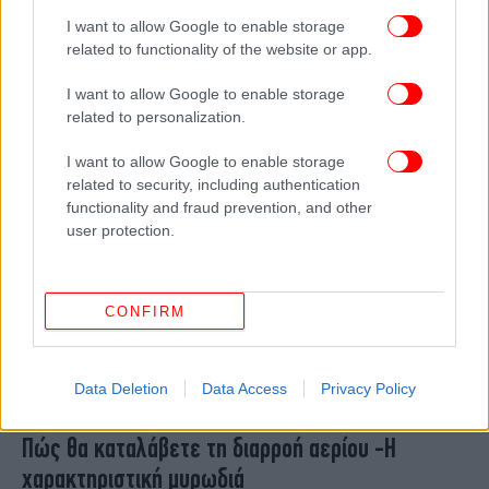
Νότια Καλιφόρνια: Διαρροή σε δεξαμενή με
I want to allow Google to enable storage
χημικά -Φόβοι για έκρηξη, χιλιάδες κάτοικοι
related to functionality of the website or app.
εγκαταλείπουν την περιοχή
I want to allow Google to enable storage
related to personalization.
I want to allow Google to enable storage
related to security, including authentication
functionality and fraud prevention, and other
user protection.
CONFIRM
Data Deletion
Data Access
Privacy Policy
ΥΓΕΙΑ
19/05/2026 14:35
Πώς θα καταλάβετε τη διαρροή αερίου -Η
χαρακτηριστική μυρωδιά