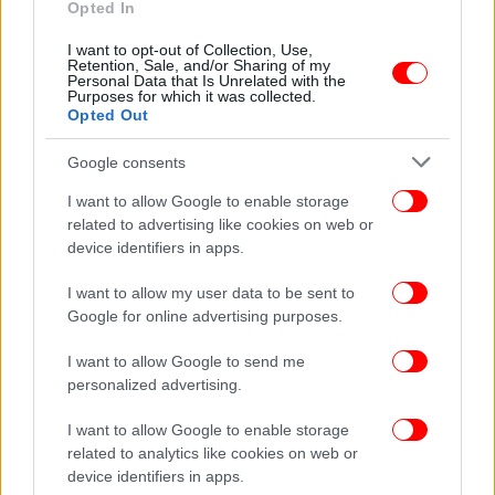
Opted In
I want to opt-out of Collection, Use,
ΕΛΛΑΔΑ
16/06/2026 11:53
Retention, Sale, and/or Sharing of my
Την ενοχή της Άννας-Μισέλ Ασημακοπούλου και
Personal Data that Is Unrelated with the
Purposes for which it was collected.
άλλων τριών εμπλεκομένων για τη διαρροή των
Opted Out
emails αποδήμων ζήτησε η εισαγγελέας
Google consents
I want to allow Google to enable storage
related to advertising like cookies on web or
device identifiers in apps.
I want to allow my user data to be sent to
Google for online advertising purposes.
I want to allow Google to send me
personalized advertising.
I want to allow Google to enable storage
related to analytics like cookies on web or
device identifiers in apps.
ΚΟΣΜΟΣ
23/05/2026 08:08