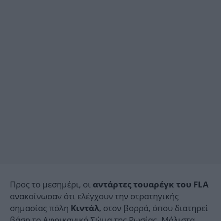
Προς το μεσημέρι, οι
αντάρτες τουαρέγκ του FLA
ανακοίνωσαν ότι ελέγχουν την στρατηγικής
σημασίας πόλη
, στον βορρά, όπου διατηρεί
Κιντάλ
βάση το Αφρικανικό Σώμα της Ρωσίας. Μάλιστα,