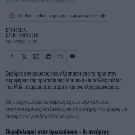
(Μέτωπο Απελευθέρωσης του Αζαβάδ/ ViaAP)
iBOOKS
ΖΩΔΙΑ
OSCARS
THE OCEAN
Πρόσθεσε το iefimerida.gr ως προτιμώμενη πηγή στη Google
MEDIA
ELAMEFORA
EΠΙΜΕΛΕΙΑ:
ΕΛΕΝΗ ΛΟΓΟΘΕΤΗ
NEWSLETTER
25/04/2026 17:25
Σφοδρές συγκρούσεις έχουν ξεσπάσει από το πρωί στην
περιφέρεια της πρωτεύουσας Μπαμακό και πολλές πόλεις
του
Μάλι
, ανάμεσα στον στρατό και ένοπλες οργανώσεις.
Οι τζιχαντιστές αντάρτες έχουν εξαπολύσει
συντονισμένες επιθέσεις σε ολόκληρη την χώρα, με
αναφορές για δεκάδες νεκρούς.
Πυροβολισμοί στην πρωτεύουσα - Οι αντάρτες