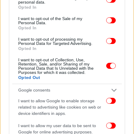
personal data.
grant or deny consent to Google and its third-party tags to
Opted In
use your data for below specified purposes in below Google
consent section.
I want to opt-out of the Sale of my
Personal Data.
Opted In
I want to opt-out of processing my
Personal Data for Targeted Advertising.
Opted In
I want to opt-out of Collection, Use,
Retention, Sale, and/or Sharing of my
Personal Data that Is Unrelated with the
Purposes for which it was collected.
Opted Out
Google consents
I want to allow Google to enable storage
related to advertising like cookies on web or
Το Μαλί κυβερνάται από στρατιωτική χούντα που
device identifiers in apps.
κατέλαβε την εξουσία με δύο διαδοχικά
πραξικοπήματα το 2020 και το 2021.
I want to allow my user data to be sent to
Google for online advertising purposes.