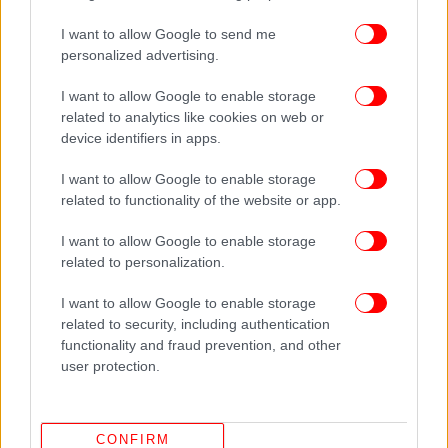
Η μικρή, φτωχή χώρα του Σάχελ, από το 2012
I want to allow Google to send me
βρίσκεται αντιμέτωπη με σοβαρή κρίση ασφαλείας
personalized advertising.
που τροφοδοτείται από τις επιθέσεις
τζιχαντιστικών οργανώσεων προσκείμενων στην Αλ
I want to allow Google to enable storage
related to analytics like cookies on web or
Κάιντα και το Ισλαμικό Κράτος, καθώς και
device identifiers in apps.
αυτονομιστικών και εθνοτικών οργανώσεων όπως
το FLA.
I want to allow Google to enable storage
related to functionality of the website or app.
I want to allow Google to enable storage
related to personalization.
I want to allow Google to enable storage
related to security, including authentication
functionality and fraud prevention, and other
user protection.
«Βρισκόμαστε αντιμέτωποι με μία τεράστια
συντονισμένη επίθεση σε ολόκληρη την χώρα σε
CONFIRM