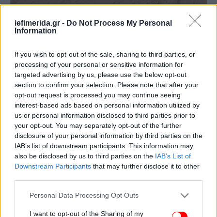
iefimerida.gr -
Do Not Process My Personal
Information
If you wish to opt-out of the sale, sharing to third parties, or
Mαχητές στους δρόμους του Κιντάλ, στο βόρειο Μάλι, Σάββατο 25
processing of your personal or sensitive information for
Απριλίου 2026. (Μέτωπο Απελευθέρωσης του Αζαβάδ/ ViaAP)
targeted advertising by us, please use the below opt-out
section to confirm your selection. Please note that after your
opt-out request is processed you may continue seeing
interest-based ads based on personal information utilized by
us or personal information disclosed to third parties prior to
your opt-out. You may separately opt-out of the further
disclosure of your personal information by third parties on the
IAB’s list of downstream participants. This information may
also be disclosed by us to third parties on the
IAB’s List of
Downstream Participants
that may further disclose it to other
third parties.
Please note that this website/app uses one or more Google
Personal Data Processing Opt Outs
services and may gather and store information including but
not limited to your visit or usage behaviour. You may click to
I want to opt-out of the Sharing of my