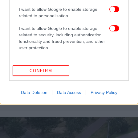
I want to allow Google to enable storage
related to personalization.
I want to allow Google to enable storage
related to security, including authentication
functionality and fraud prevention, and other
user protection.
CONFIRM
ΚΟΣΜΟΣ
27/12/2025 02:19
Νιγηρία: Με πυραύλους από MQ-9 Reaper έγιναν
Data Deletion
Data Access
Privacy Policy
τα αμερικανικά πλήγματα εναντίον τζιχαντιστών