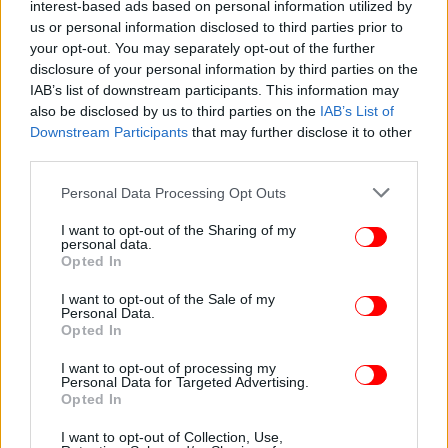
interest-based ads based on personal information utilized by
us or personal information disclosed to third parties prior to
your opt-out. You may separately opt-out of the further
ΚΟΣΜΟΣ
16/01/2026 15:42
disclosure of your personal information by third parties on the
Βέλγιο: Ένα 12χρονο παιδί ύποπτο για
IAB’s list of downstream participants. This information may
τζιχαντιστική προπαγάνδα
also be disclosed by us to third parties on the
IAB’s List of
Downstream Participants
that may further disclose it to other
third parties.
Please note that this website/app uses one or more Google
Personal Data Processing Opt Outs
services and may gather and store information including but
not limited to your visit or usage behaviour. You may click to
I want to opt-out of the Sharing of my
personal data.
grant or deny consent to Google and its third-party tags to
Opted In
use your data for below specified purposes in below Google
consent section.
I want to opt-out of the Sale of my
Personal Data.
Opted In
I want to opt-out of processing my
Personal Data for Targeted Advertising.
Opted In
ΚΟΣΜΟΣ
29/12/2025 13:48
Τουρκία: Τρεις αστυνομικοί νεκροί σε μάχη με
I want to opt-out of Collection, Use,