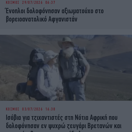
ΚΟΣΜΟΣ
29/07/2026 06:37
iBOOKS
ΖΩΔΙΑ
Ένοπλοι δολοφόνησαν αξιωματούχο στο
OSCARS
THE OCEAN
βορειοανατολικό Αφγανιστάν
MEDIA
ELAMEFORA
NEWSLETTER
ΚΟΣΜΟΣ
03/07/2026 16:38
Ισόβια για τζιχαντιστές στη Νότια Αφρική που
δολοφόνησαν εν ψυχρώ ζευγάρι Βρετανών και