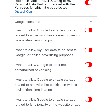
Retention, Sale, and/or Sharing of my
μέλη του ΙΚ -Σκοτώθηκαν έξι τζιχαντιστές
Personal Data that Is Unrelated with the
Purposes for which it was collected.
Opted Out
Google consents
I want to allow Google to enable storage
related to advertising like cookies on web or
device identifiers in apps.
I want to allow my user data to be sent to
Google for online advertising purposes.
I want to allow Google to send me
personalized advertising.
ΚΟΣΜΟΣ
27/12/2025 22:55
I want to allow Google to enable storage
Νίγηρας: Η χούντα κηρύσει «γενική
related to analytics like cookies on web or
device identifiers in apps.
επιστράτευση» για τον πόλεμο κατά των
τζιχαντιστικών οργανώσεων
I want to allow Google to enable storage
related to functionality of the website or app.