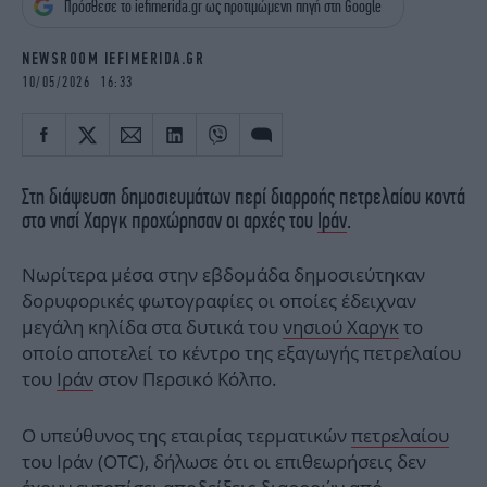
Πρόσθεσε το iefimerida.gr ως προτιμώμενη πηγή στη Google
iBOOKS
ΖΩΔΙΑ
OSCARS
THE OCEAN
NEWSROOM IEFIMERIDA.GR
MEDIA
ELAMEFORA
10/05/2026 16:33
NEWSLETTER
Στη διάψευση δημοσιευμάτων περί διαρροής πετρελαίου κοντά
στο νησί Χαργκ προχώρησαν οι αρχές του
Ιράν
.
Νωρίτερα μέσα στην εβδομάδα δημοσιεύτηκαν
δορυφορικές φωτογραφίες οι οποίες έδειχναν
μεγάλη κηλίδα στα δυτικά του
νησιού Χαργκ
το
οποίο αποτελεί το κέντρο της εξαγωγής πετρελαίου
του
Ιράν
στον Περσικό Κόλπο.
Ο υπεύθυνος της εταιρίας τερματικών
πετρελαίου
του Ιράν (OTC), δήλωσε ότι οι επιθεωρήσεις δεν