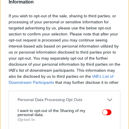
Information
τον συνοδεύσουν
«Θα σας σκοτώσω όλους» είπε ο 58χρονος πριν ανοίξει
If you wish to opt-out of the sale, sharing to third parties, or
πυρ στο μπαρ της Καλλιθέας -Βίντεο από τη στιγμή της
processing of your personal or sensitive information for
σύλληψής του
targeted advertising by us, please use the below opt-out
«Σεισμός» στο ΟΑΚΑ με τους Metallica: Το υπερθέαμα
section to confirm your selection. Please note that after your
opt-out request is processed you may continue seeing
στη σκηνή των 360 μοιρών -Τα ελληνικά «highlights» που
interest-based ads based on personal information utilized by
ξεσήκωσαν
us or personal information disclosed to third parties prior to
your opt-out. You may separately opt-out of the further
disclosure of your personal information by third parties on the
IAB’s list of downstream participants. This information may
also be disclosed by us to third parties on the
IAB’s List of
Downstream Participants
that may further disclose it to other
third parties.
Please note that this website/app uses one or more Google
Personal Data Processing Opt Outs
services and may gather and store information including but
not limited to your visit or usage behaviour. You may click to
I want to opt-out of the Sharing of my
personal data.
grant or deny consent to Google and its third-party tags to
Opted In
use your data for below specified purposes in below Google
consent section.