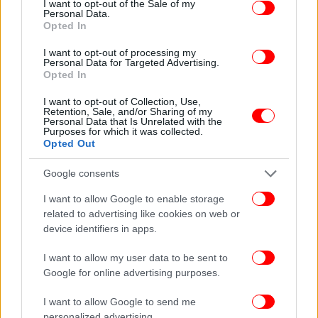
I want to opt-out of the Sale of my
Personal Data.
Opted In
I want to opt-out of processing my
Personal Data for Targeted Advertising.
Opted In
I want to opt-out of Collection, Use,
Retention, Sale, and/or Sharing of my
Personal Data that Is Unrelated with the
Purposes for which it was collected.
Opted Out
ΠΕΡΙΣΣΟΤΕΡΑ ΒΙΝΤΕΟ
Google consents
I want to allow Google to enable storage
related to advertising like cookies on web or
Ακολουθήστε το
στο Google News
και μάθετε
device identifiers in apps.
πρώτοι όλες τις ειδήσεις
I want to allow my user data to be sent to
Δείτε όλες τις τελευταίες
Ειδήσεις
από την Ελλάδα και τον Κόσμο,
Google for online advertising purposes.
στο
I want to allow Google to send me
personalized advertising.