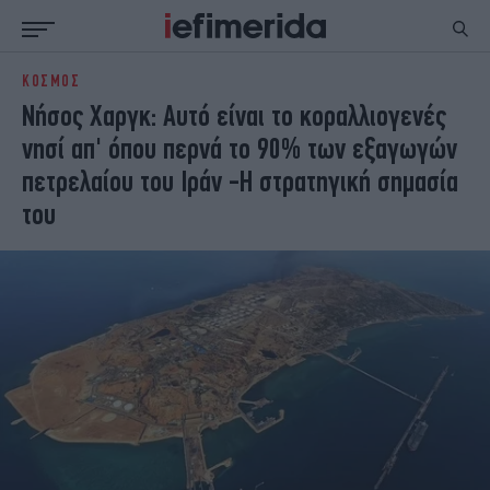
ΚΟΣΜΟΣ
ΕΙΔΗΣΕΙΣ
ΠΟΛΙΤΙΚΗ
Νήσος Χαργκ: Αυτό είναι το κοραλλιογενές
NON PAPER
ΕΛΛΑΔΑ
νησί απ' όπου περνά το 90% των εξαγωγών
ΟΙΚΟΝΟΜΙΑ
ΚΟΣΜΟΣ
πετρελαίου του Ιράν -Η στρατηγική σημασία
ΠΟΛΙΤΙΣΜΟΣ
ΠΑΝΕΛΛΗΝΙΕΣ
του
ΖΩΗ
ΣΠΟΡ
ΓΥΝΑΙΚΑ
ENGLISH EDITION
ΠΟΛΗ
STORIES
ΕΚΛΟΓΕΣ
TRAVEL
ΤΕΧΝΟΛΟΓΙΑ
ΥΓΕΙΑ
DESIGN
ΟΛΥΜΠΙΑΚΟΙ ΑΓΩΝΕΣ
EURO
GREEN
PODCAST
iAUTOKINITO
iOPINIONS
iGASTRONOMIE