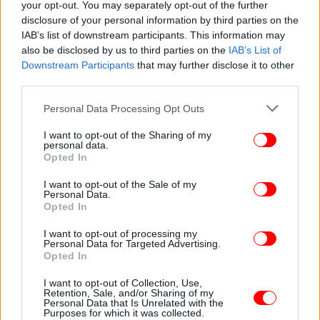
your opt-out. You may separately opt-out of the further
disclosure of your personal information by third parties on the
IAB’s list of downstream participants. This information may
also be disclosed by us to third parties on the
IAB’s List of
Downstream Participants
that may further disclose it to other
third parties.
Ελλοχεύουν κίνδυνοι
Please note that this website/app uses one or more Google
Personal Data Processing Opt Outs
services and may gather and store information including but
not limited to your visit or usage behaviour. You may click to
I want to opt-out of the Sharing of my
Ο Μαρκ Γκούσταφσον, πρώην επικεφαλής του
personal data.
grant or deny consent to Google and its third-party tags to
Επιχειρησιακού Κέντρου του Λευκού Οίκου, τόνισε
Opted In
use your data for below specified purposes in below Google
ότι μια ενδεχόμενη κατάληψη από τις ΗΠΑ θα ήταν
consent section.
I want to opt-out of the Sale of my
γεμάτη κινδύνους, θα απαιτούσε παρουσία
Personal Data.
στρατευμάτων και θα μπορούσε να οδηγήσει την
Opted In
Τεχεράνη σε αυτοκαταστροφικές ενέργειες για να
I want to opt-out of processing my
προστατεύσει τον αγωγό. Παράλληλα, οι ΗΠΑ θα
Personal Data for Targeted Advertising.
Opted In
μπορούσαν να διεκδικήσουν στρατηγικό
πλεονέκτημα, ενισχύοντας τη διαπραγματευτική
I want to opt-out of Collection, Use,
τους θέση απέναντι στο Ιράν.
Retention, Sale, and/or Sharing of my
Personal Data that Is Unrelated with the
Purposes for which it was collected.