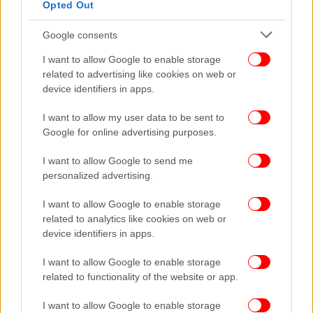
Opted Out
ΟΛΕΣ ΟΙ ΕΙΔΗΣΕΙΣ
Τι σημαίνει για το Ιράν η άνοδος του υιού Χαμενεΐ στην
Google consents
εξουσία -Ένας άνθρωπος της σκιάς στο κέντρο της
I want to allow Google to enable storage
εξουσίας
related to advertising like cookies on web or
Live: Πάνω από 118 δολάρια το βαρέλι το πετρέλαιο,
device identifiers in apps.
χτύπημα του Ιράν σε διυλιστήριο του Μπαχρέιν -Όλες οι
I want to allow my user data to be sent to
εξελίξεις
Google for online advertising purposes.
Στην ανακρίτρια ο συνταξιούχος μαιευτήρας που
συνελήφθη στην Πάτρα για παιδική πορνογραφία -Είχε
I want to allow Google to send me
και γυμνές φωτογραφίες των εγγονιών του
personalized advertising.
I want to allow Google to enable storage
related to analytics like cookies on web or
device identifiers in apps.
I want to allow Google to enable storage
related to functionality of the website or app.
I want to allow Google to enable storage