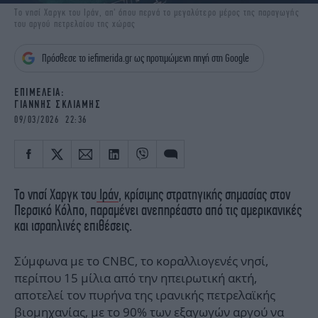
iBOOKS
ΖΩΔΙΑ
Το νησί Χαργκ του Ιράν, απ' όπου περνά το μεγαλύτερο μέρος της παραγωγής
του αργού πετρελαίου της χώρας
OSCARS
THE OCEAN
MEDIA
ELAMEFORA
Πρόσθεσε το iefimerida.gr ως προτιμώμενη πηγή στη Google
NEWSLETTER
EΠΙΜΕΛΕΙΑ:
ΓΙΑΝΝΗΣ ΣΚΛΙΑΜΗΣ
09/03/2026 22:36
Το νησί Χαργκ του
Ιράν
, κρίσιμης στρατηγικής σημασίας στον
Περσικό Κόλπο, παραμένει ανεπηρέαστο από τις αμερικανικές
και ισραηλινές επιθέσεις.
Σύμφωνα με το CNBC, το κοραλλιογενές νησί,
περίπου 15 μίλια από την ηπειρωτική ακτή,
αποτελεί τον πυρήνα της ιρανικής πετρελαϊκής
βιομηχανίας, με το 90% των εξαγωγών αργού να