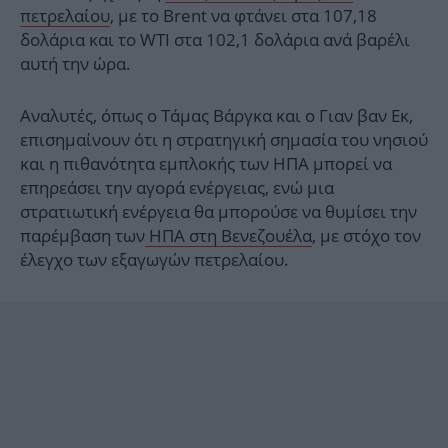
πετρελαίου
, με το Brent να φτάνει στα 107,18
δολάρια και το WTI στα 102,1 δολάρια ανά βαρέλι
αυτή την ώρα.
Αναλυτές, όπως ο Τάμας Βάργκα και ο Γιαν βαν Εκ,
επισημαίνουν ότι η στρατηγική σημασία του νησιού
και η πιθανότητα εμπλοκής των ΗΠΑ μπορεί να
επηρεάσει την αγορά ενέργειας, ενώ μια
στρατιωτική ενέργεια θα μπορούσε να θυμίσει την
παρέμβαση των
ΗΠΑ στη Βενεζουέλα
, με στόχο τον
έλεγχο των εξαγωγών πετρελαίου.