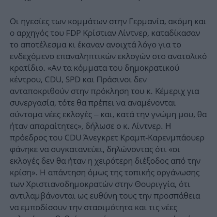
Οι ηγεσίες των κομμάτων στην Γερμανία, ακόμη και
ο αρχηγός του FDP Κρίστιαν Λίντνερ, καταδίκασαν
το αποτέλεσμα κι έκαναν ανοιχτά λόγο για το
ενδεχόμενο επαναληπτικών εκλογών στο ανατολικό
κρατίδιο. «Αν τα κόμματα του δημοκρατικού
κέντρου, CDU, SPD και Πράσινοι δεν
ανταποκριθούν στην πρόκληση του κ. Κέμεριχ για
συνεργασία, τότε θα πρέπει να αναμένονται
σύντομα νέες εκλογές – και, κατά την γνώμη μου, θα
ήταν απαραίτητες», δήλωσε ο κ. Λίντνερ. Η
πρόεδρος του CDU Άνεγκρετ Κραμπ-Καρενμπάουερ
φάνηκε να συγκατανεύει, δηλώνοντας ότι «οι
εκλογές δεν θα ήταν η χειρότερη διέξοδος από την
κρίση». Η απάντηση όμως της τοπικής οργάνωσης
των Χριστιανοδημοκρατών στην Θουριγγία, ότι
αντιλαμβάνονται ως ευθύνη τους την προσπάθεια
να εμποδίσουν την στασιμότητα και τις νέες