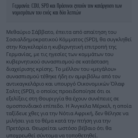
Γερμανία: CDU, SPD και Πράσινοι ζητούν την κατάργηση των
νομισμάτων του ενός και δύο λεπτών
Μεθαύριο Σάββατο, έπειτα από απαίτηση του
Σοσιαλδημοκρατικού Κόμματος (SPD), θα συγκληθεί
στην Καγκελαρία η κυβερνητική επιτροπή της
Γερμανίας, με τις ηγεσίες των κομμάτων του
κυβερνητικού συνασπισμού σε κατάσταση
διαχείρισης κρίσης. Το μέλλον του «μεγάλου»
συνασπισμού τέθηκε ήδη εν αμφιβόλω από τον
αντικαγκελάριο και υπουργό Οικονομικών Όλαφ
Σολτς (SPD), ο οποίος προειδοποίησε ότι οι
εξελίξεις στη Θουριγγία θα έχουν συνέπειες σε
ομοσπονδιακό επίπεδο. Η Άνγκελα Μέρκελ, η οποία
ταξίδευε χθες για την Νότια Αφρική, δεν θέλησε να
μιλήσει για το θέμα κατά την πτήση για την
Πρετόρια. Θεωρείται ωστόσο βέβαιο ότι θα
υποχρεωθεί σύντομα να τοποθετηθεί.