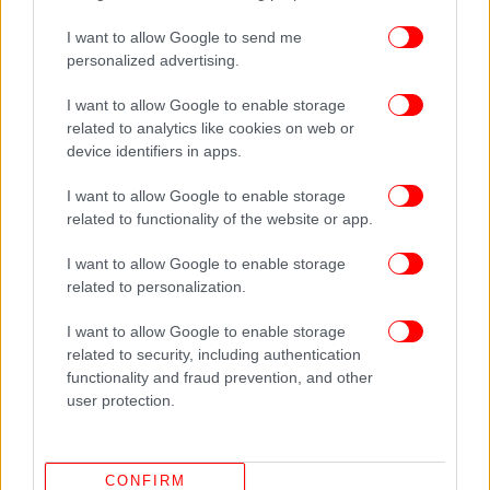
I want to allow Google to send me
personalized advertising.
I want to allow Google to enable storage
related to analytics like cookies on web or
device identifiers in apps.
Σε κεντρικό της σχόλιο, η εφημερίδα Die Welt
I want to allow Google to enable storage
επιτίθεται στον επικεφαλής του CDU στην
related to functionality of the website or app.
Θουριγγία, τον Μάικ Μόρινγκ: «θα πρέπει να έχει
στενή σχέση με την βλακεία», γράφει, «δεν μπορεί
I want to allow Google to enable storage
να εξηγηθεί αλλιώς η πολιτική μικρόνοια να
related to personalization.
συνταχθεί το CDU με την AfD χωρίς λόγο». Η
I want to allow Google to enable storage
εφημερίδα προσθέτει ότι αυτό είναι το... καλό
related to security, including authentication
σενάριο: διότι, εάν δεν επρόκειτο για ανοησία, τότε
functionality and fraud prevention, and other
υπήρχε σίγουρα σχέδιο και συνεννόηση με το FDP
user protection.
και ίσως και με την AfD – για να απαλλαγούν από
την Αριστερά.
CONFIRM