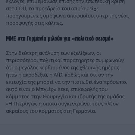
εκλογές, επιβεβαίωσε επίσης την εσωτερική κρίση
στο CDU, το προεδρείο του οποίου είχε
προηγουμένως ομόφωνα αποφασίσει υπέρ της νέας
προσφυγής στις κάλπες.
ΜΜΕ στη Γερμανία μιλούν για «πολιτικό σεισμό»
Στην δεύτερη ανάλυση των εξελίξεων, οι
περισσότεροι πολιτικοί παρατηρητές συμφωνούν
ότι ο μεγάλος κερδισμένος της χθεσινής ημέρας
ήταν η ακροδεξιά, η AfD, καθώς και ότι αν την
επιτυχία της μπορεί να την πιστωθεί ένα πρόσωπο,
αυτό είναι ο Μπγιέρν Χέκε, επικεφαλής του
κόμματος στην Θουριγγία και ιδρυτής της ομάδας
«Η Πτέρυγα», η οποία συγκεντρώνει τους πλέον
ακραίους του κόμματος στη Γερμανία.