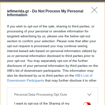
εκτοπίστηκε από την εξουσία από ένα κόμμα, το
FDP, που εξασφάλισε μετά βίας την είσοδό του στην
iefimerida.gr -
Do Not Process My Personal
Βουλή, ενώ ο νεοεκλεγείς κρατιδιακός
Information
πρωθυπουργός δεν μπορεί να στηριχτεί σε κάποιον
συνασπισμό δυνάμεων.
If you wish to opt-out of the sale, sharing to third parties, or
processing of your personal or sensitive information for
targeted advertising by us, please use the below opt-out
Ακόμη και αν CDU, SPD και Πράσινοι
section to confirm your selection. Please note that after your
ανταποκριθούν στο κάλεσμά του, δεν διαθέτουν την
opt-out request is processed you may continue seeing
κοινοβουλευτική πλειοψηφία χωρίς την συμμετοχή
interest-based ads based on personal information utilized by
είτε της Aριστεράς είτε της AfD. «Η Θουριγγία ήταν
us or personal information disclosed to third parties prior to
πεδίο πειραματισμού για την πρώτη κυβέρνηση
your opt-out. You may separately opt-out of the further
disclosure of your personal information by third parties on the
Αριστεράς, SPD και Πρασίνων στην Γερμανία. Και
IAB’s list of downstream participants. This information may
παραμένει πεδίο πειραματισμού - τώρα υπό
also be disclosed by us to third parties on the
IAB’s List of
εντελώς διαφορετικές συνθήκες», καταλήγει το
Downstream Participants
that may further disclose it to other
σχόλιο του πρώτου καναλιού της γερμανικής
third parties.
δημόσιας τηλεόρασης.
Please note that this website/app uses one or more Google
Personal Data Processing Opt Outs
services and may gather and store information including but
not limited to your visit or usage behaviour. You may click to
I want to opt-out of the Sharing of my