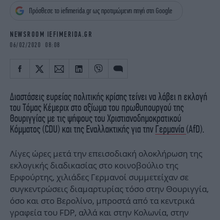
iBOOKS
ΖΩΔΙΑ
Πρόσθεσε το iefimerida.gr ως προτιμώμενη πηγή στη Google
OSCARS
THE OCEAN
MEDIA
ELAMEFORA
NEWSROOM IEFIMERIDA.GR
06/02/2020 08:08
NEWSLETTER
Διαστάσεις ευρείας πολιτικής κρίσης τείνει να λάβει η εκλογή
του Τόμας Κέμεριχ στο αξίωμα του πρωθυπουργού της
Θουριγγίας με τις ψήφους του Χριστιανοδημοκρατικού
Κόμματος (CDU) και της Εναλλακτικής για την
Γερμανία
(AfD).
Λίγες ώρες μετά την επεισοδιακή ολοκλήρωση της
εκλογικής διαδικασίας στο κοινοβούλιο της
Ερφούρτης, χιλιάδες Γερμανοί συμμετείχαν σε
συγκεντρώσεις διαμαρτυρίας τόσο στην Θουριγγία,
όσο και στο Βερολίνο, μπροστά από τα κεντρικά
γραφεία του FDP, αλλά και στην Κολωνία, στην