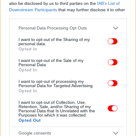
also be disclosed by us to third parties on the
IAB’s List of
Downstream Participants
that may further disclose it to other
third parties.
Please note that this website/app uses one or more Google
Personal Data Processing Opt Outs
services and may gather and store information including but
not limited to your visit or usage behaviour. You may click to
I want to opt-out of the Sharing of my
personal data.
grant or deny consent to Google and its third-party tags to
Opted In
use your data for below specified purposes in below Google
consent section.
I want to opt-out of the Sale of my
Personal Data.
«Επιφανειακός σεισμός, αρκετά δυνατός στη
Opted In
θαλάσσια περιοχή η οποία εντοπίζεται ανάμεσα
I want to opt-out of processing my
στην
ανατολική Αττική
, στην περιοχή του
Personal Data for Targeted Advertising.
Γραμματικού, και από την άλλη πλευρά στην
Opted In
περιοχή των Νέων Στύρων. Είναι κοντά μας, γι'
I want to opt-out of Collection, Use,
αυτό και έγινε τόσο αισθητός. Είναι μια κλασική
Retention, Sale, and/or Sharing of my
Personal Data that Is Unrelated with the
περίπτωση δυνατού επιφανειακού σεισμού. Η
Purposes for which it was collected.
περιοχή αυτή δεν έχει υψηλό σεισμικό δυναμικό.
Opted Out
Δεν έχει ιδιαίτερα μεγάλα ρήγματα [...]. Έχουμε
Google consents
αρκετούς μετασεισμούς, περίπου 20 με 22. Το