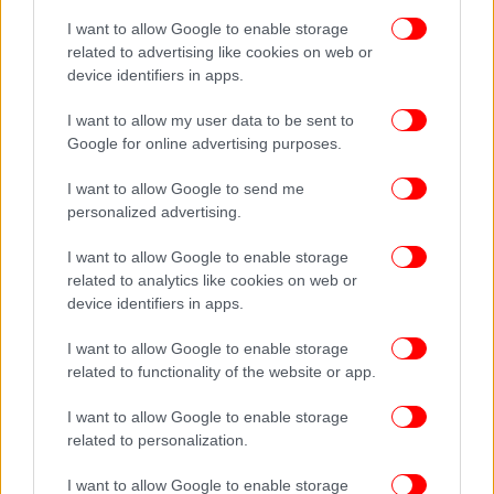
μεγαλύτερο μέγεθος όμως θα έλεγε εντός
I want to allow Google to enable storage
εισαγωγικών πως το μεγαλύτερο μέγεθος δεν είναι
related to advertising like cookies on web or
ικανοποιητικό. Είναι στα 2,8. Αυτό σημαίνει ότι
device identifiers in apps.
υπάρχει σημαντικό περιθώριο να γίνουν και άλλοι
I want to allow my user data to be sent to
μετασεισμοί με μεγαλύτερα μεγέθη. Να φτάσουμε
Google for online advertising purposes.
το 3, το 3,5, το 4 και το 4,5. Εάν γίνουν τέτοιοι
σεισμοί, θα είναι και αυτοί αισθητοί σε Εύβοια και
I want to allow Google to send me
Αττική. Θα πρέπει να είμαστε προετοιμασμένοι και
personalized advertising.
για αυτό το ενδεχόμενο. Μπορεί να γίνει και σε 24
ώρες αυτό και σε 3, 4 και 5 ημέρες. Αυτά είναι τα
I want to allow Google to enable storage
related to analytics like cookies on web or
ενδεχόμενα σύμφωνα με την παγκόσμια στατιστική
device identifiers in apps.
των σεισμών».
I want to allow Google to enable storage
Όπως σημείωσε ο σεισμολόγος απαντώντας σε
related to functionality of the website or app.
σχετικό ερώτημα το συγκεκριμένο ρήγμα
I want to allow Google to enable storage
πιθανότατα δεν είναι ικανό να επηρεάσει το ρήγμα
related to personalization.
στην Πάρνηθα, καθώς για να γίνει αυτό θα πρέπει ο
πρώτος σεισμός να είναι πολύ μεγαλύτερου
I want to allow Google to enable storage