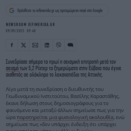
iBOOKS
ΖΩΔΙΑ
Πρόσθεσε το iefimerida.gr ως προτιμώμενη πηγή στη Google
OSCARS
THE OCEAN
MEDIA
ELAMEFORA
NEWSROOM IEFIMERIDA.GR
09/09/2025 09:40
NEWSLETTER
Συνεδρίασε σήμερα το πρωί η σεισμική επιτροπή μετά τον
σεισμό
των 5,2 Ρίχτερ τα ξημερώματα στην Εύβοια που έγινε
αισθητός σε ολόκληρο το λεκανοπέδιο της Αττικής.
Λίγο μετά τη συνεδρίαση ο διευθυντής του
Γεωδυναμικού Ινστιτούτου, Βασίλης Καραστάθης,
έκανε δήλωση στους δημοσιογράφους για το
φαινόμενο και μεταξύ άλλων σημείωσε πως για την
ώρα
παρατηρείται μια φυσιολογική ακολουθία
, ενώ
σημείωσε πως «δεν υπάρχει ένδειξη ότι υπάρχει