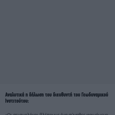
Αναλυτικά η δήλωση του διευθυντή του Γεωδυναμικού
Ινστιτούτου:
«Οι σεισμολόγοι βλέπουμε ένα σύνηθες φαινόμενο.