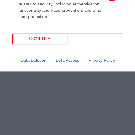
μεγέθους.
related to security, including authentication
functionality and fraud prevention, and other
Αναλυτικά όσα είπε ο Γεράσιμος Παπαδόπουλος:
user protection.
Σημειώνεται πως ο σεισμός είχε με εστιακό βάθος
CONFIRM
μόλις 13,6 χιλιομέτρων.
Data Deletion
Data Access
Privacy Policy