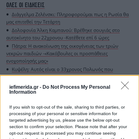
ΟΛΕΣ ΟΙ ΕΙΔΗΣΕΙΣ
Διάγγελμα Ζελένσκι: Πληροφορούμαι πως η Ρωσία θα
μας επιτεθεί την Τετάρτη
Δολοφονία Άλκη Καμπανού: Βρέθηκε σουγιάς στο
αυτοκίνητο του 22χρονου -Κατέθετε επί 6 ώρες
Πάτρα: Η ανακοίνωση της οικογένειας των τριών
νεκρών παιδιών -«Κακόβουλες οι προσπάθειες
ενοχοποίησής μας»
Κυψέλη: Αυτός είναι ο 33χρονος Πολωνός που
δολοφόνησε τον 7χρονο Ανδρέα [βίντεο]
Αυτά είναι τα μέλη της εγκληματικής οργάνωσης που
iefimerida.gr -
Do Not Process My Personal
Information
ρήμαζαν σπίτια σε Αττική-Κορινθία
If you wish to opt-out of the sale, sharing to third parties, or
processing of your personal or sensitive information for
targeted advertising by us, please use the below opt-out
section to confirm your selection. Please note that after your
opt-out request is processed you may continue seeing