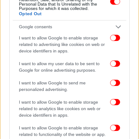
Ακολουθήστε το
στο Google News
και μάθετε
Personal Data that Is Unrelated with the
πρώτοι όλες τις ειδήσεις
Purposes for which it was collected.
Opted Out
Δείτε όλες τις τελευταίες
Ειδήσεις
από την Ελλάδα και τον Κόσμο,
στο
Google consents
I want to allow Google to enable storage
related to advertising like cookies on web or
ΔΙΑΒΑΣΤΕ ΠΕΡΙΣΣΟΤΕΡΑ
ΚΡΟΎΣΜΑΤΑ
SELF TEST
ΟΛΜΕ
device identifiers in apps.
ΚΟΡΩΝΟΪΌΣ
ΠΑΝΔΗΜΊΑ
ΕΠΙΣΤΆΤΕΣ
ΚΑΘΑΡΊΣΤΡΙΕΣ
ΣΧΟΛΕΊΑ
I want to allow my user data to be sent to
Google for online advertising purposes.
I want to allow Google to send me
personalized advertising.
I want to allow Google to enable storage
related to analytics like cookies on web or
device identifiers in apps.
I want to allow Google to enable storage
related to functionality of the website or app.