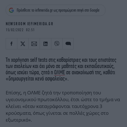
iBOOKS
ΖΩΔΙΑ
Πρόσθεσε το iefimerida.gr ως προτιμώμενη πηγή στη Google
OSCARS
THE OCEAN
MEDIA
ELAMEFORA
NEWSROOM IEFIMERIDA.GR
15/02/2022 02:51
NEWSLETTER
Τη χορήγηση self tests στις καθαρίστριες και τους επιστάτες
των σχολείων και όχι μόνο σε μαθητές και εκπαιδευτικούς,
όπως ισχύει τώρα, ζητά η
ΟΛΜΕ
σε ανακοίνωσή της, καθότι
«δημιουργείται κενό ασφαλείας».
Επίσης, η ΟΛΜΕ ζητά την τροποποίηση του
υγειονομικού πρωτοκόλλου, έτσι ώστε το τμήμα να
κλείνει «όταν καταγράφονται ταυτόχρονα 3
κρούσματα, όπως γίνεται σε πολλές χώρες στο
εξωτερικό».