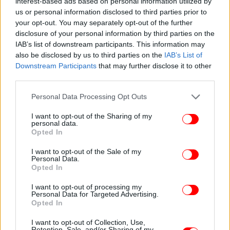
interest-based ads based on personal information utilized by
us or personal information disclosed to third parties prior to
your opt-out. You may separately opt-out of the further
disclosure of your personal information by third parties on the
IAB’s list of downstream participants. This information may
also be disclosed by us to third parties on the
IAB’s List of
Downstream Participants
that may further disclose it to other
third parties.
Please note that this website/app uses one or more Google
Personal Data Processing Opt Outs
services and may gather and store information including but
not limited to your visit or usage behaviour. You may click to
I want to opt-out of the Sharing of my
personal data.
grant or deny consent to Google and its third-party tags to
Opted In
use your data for below specified purposes in below Google
consent section.
I want to opt-out of the Sale of my
Personal Data.
Opted In
ΠΕΡΙΣΣΟΤΕΡΑ ΒΙΝΤΕΟ
I want to opt-out of processing my
Personal Data for Targeted Advertising.
Opted In
I want to opt-out of Collection, Use,
Retention, Sale, and/or Sharing of my