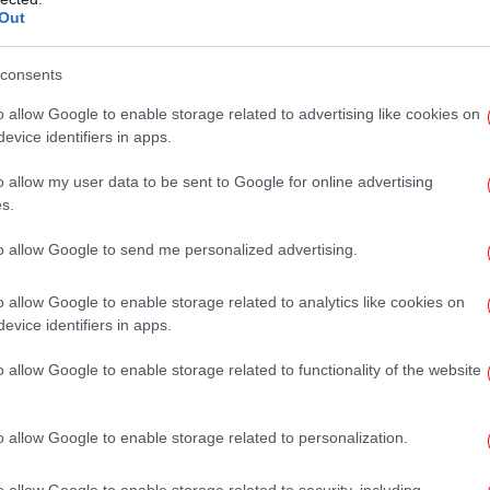
ιθανά σενάρια για την πηγή της.
Out
consents
πυ
o allow Google to enable storage related to advertising like cookies on
evice identifiers in apps.
ΠΑ
κ
o allow my user data to be sent to Google for online advertising
s.
to allow Google to send me personalized advertising.
Ins
o allow Google to enable storage related to analytics like cookies on
evice identifiers in apps.
o allow Google to enable storage related to functionality of the website
Πέ
o allow Google to enable storage related to personalization.
Ψυ
o allow Google to enable storage related to security, including