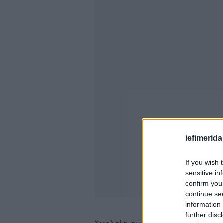
iefimerida
If you wish 
sensitive in
confirm you
continue se
information 
further disc