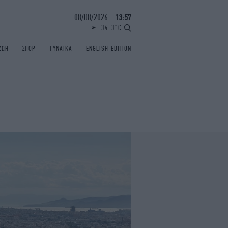
08/08/2026
13:57
34.3°C
ΖΩΗ
ΣΠΟΡ
ΓΥΝΑΙΚΑ
ENGLISH EDITION
ΕΛΛΑΔΑ
ΠΑΝΕΛΛΗΝΙΕΣ
ENGLISH EDITION
TRAVEL
ΟΛΥΜΠΙΑΚΟΙ ΑΓΩΝΕΣ
iAUTOKINITO
ΖΩΔΙΑ
ELAMEFORA