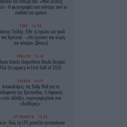
θανάτου του πατέρα του: «Μου λείπεις
λύ» -Η φωτογραφία που πόσταρε από τα
παιδικά του χρόνια
ΣΠΟΡ
16:50
ρήστος Τζόλης: Είδε το πρώτο του γκολ
 την Άρσεναλ - «Θα έμπαινε και χωρίς
την κόντρα» [βίντεο]
ENGLISH
16:40
hens Hotels Outperform Rivals Despite
Flat Occupancy in First Half of 2026
ΕΛΛΑΔΑ
16:29
Αποκαλύψεις της Daily Mail για τη
δολοφονία της Βρετανίδας: Ο Αφγανός
«είχε αλλάξει, συμπεριφερόταν σαν
ελεύθερος»
ΑΥΤΟΚΙΝΗΤΟ
16:29
acia -Πώς τα LPG μοντέλα πετυχαίνουν