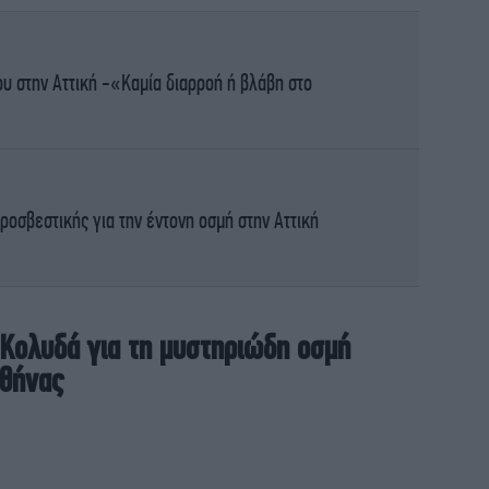
Σ
στ
ου στην Αττική -«Καμία διαρροή ή βλάβη στο
Χι
Ελ
οσβεστικής για την έντονη οσμή στην Αττική
Το
επ
 Κολυδά για τη μυστηριώδη οσμή
Τσ
το
Αθήνας
Π