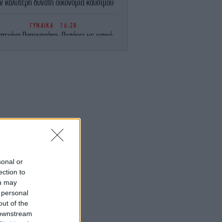
ν καλύτερη δυνατή οικονομία καυσίμου
ΓΥΝΑΙΚΑ
16:28
ατερίνα Παπουτσάκη: Ποζάρει με μαγιό
στην Κρήτη και όλοι μιλούν για το σέξι
σώμα της
ΕΛΛΑΔΑ
16:25
Τρεις συλλήψεις για καλλιέργεια
νναβης, κατοχή και διακίνηση, σε Αττική
και Πανεπιστημιούπολη Ζωγράφου
ΑΥΤΟΚΙΝΗΤΟ
16:20
Πρόστιμο 350 ευρώ και αφαίρεση
λώματος για τους απρόσεκτους οδηγούς
 διοδίων -Ποια κίνηση τιμωρεί αυστηρά
sonal or
ο νέος ΚΟΚ
ection to
ou may
 personal
ΠΟΛΙΤΙΚΗ
16:20
Τουρνάς: Απέναντι σε ακραία καιρικά
out of the
φαινόμενα δεν υπάρχουν περιθώρια
 downstream