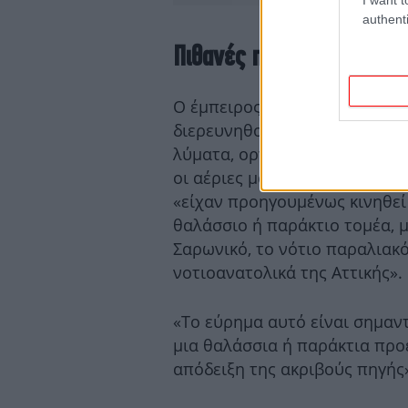
authenti
Πιθανές πηγές της έντον
Ο έμπειρος μετεωρολόγος ανα
διερευνηθούν είναι λιμενικές
λύματα, οργανική αποσύνθεση
οι αέριες μάζες -σύμφωνα με
«είχαν προηγουμένως κινηθεί
θαλάσσιο ή παράκτιο τομέα, μ
Σαρωνικό, το νότιο παραλιακό
νοτιοανατολικά της Αττικής».
«Το εύρημα αυτό είναι σημαντ
μια θαλάσσια ή παράκτια προ
απόδειξη της ακριβούς πηγής»