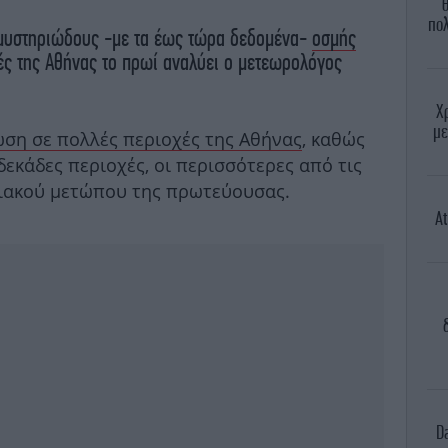
πο
 μυστηριώδους -με τα έως τώρα δεδομένα-
οσμής
ές της Αθήνας το πρωί αναλύει ο μετεωρολόγος
Χ
με
ση σε πολλές περιοχές της Αθήνας
, καθώς
εκάδες περιοχές, οι περισσότερες από τις
λιακού μετώπου της πρωτεύουσας.
At
D