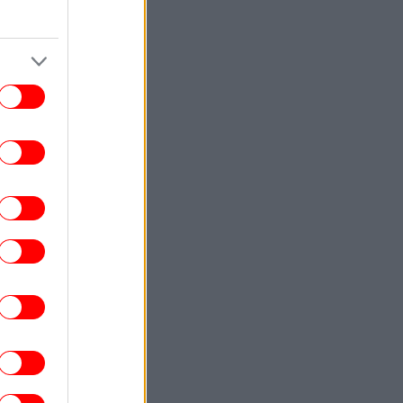
ΕΛΛΑΔΑ
15:57
Φωτιά στη Σίνδο: Συναγερμός στην
ροσβεστική - Σηκώθηκε ένα ελικόπτερο
ΠΟΛΙΤΙΚΗ
15:48
ΣΟΚ: Τα επιχειρήματα και οι πίνακες του
. Σκέρτσου διαρκούν μέχρι τα επόμενα
που αναιρούν τα προηγούμενα
ΓΥΝΑΙΚΑ
15:24
Η Ελίζαμπεθ Χάρλει ποζάρει στο
tagram με μπικίνι -Άψογη σιλουέτα στα
61 της
ΣΠΟΡ
15:23
νθος για τον Λιονέλ Μέσι: Έφυγε από τη
ζωή ο πατέρας του, Χόρχε
ΖΩΗ
15:20
χολογία: Οι άνθρωποι που ξαναβλέπουν