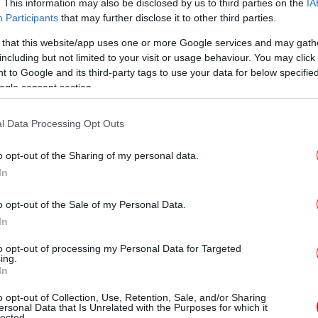
κόψουν τη λειτουργία τους, ενώ η
. This information may also be disclosed by us to third parties on the
IA
ντάδες τηλεφωνήματα, ξεκαθαρίζοντας
Participants
that may further disclose it to other third parties.
α επιχείρηση σε εξέλιξη.
 that this website/app uses one or more Google services and may gath
including but not limited to your visit or usage behaviour. You may click 
Ρ
 to Google and its third-party tags to use your data for below specifi
ιας σημείωσαν νωρίτερα το μεσημέρι ότι για
ogle consent section.
τος υπήρξε άμεση κινητοποίηση. Το
Διαχειριστή του Δικτύου Διανομής Αερίου
l Data Processing Opt Outs
όγησε επιτόπιους ελέγχους, χωρίς να
φ
ο δίκτυο.
o opt-out of the Sharing of my personal data.
In
 Θοδωρής Κολυδάς σε ανάρτηση στο Χ
Η
 την προέλευση της
ιδιαίτερα έντονης
o opt-out of the Sale of my Personal Data.
In
στάτωση το πρωί σε πολλές περιοχές του
to opt-out of processing my Personal Data for Targeted
ing.
In
Σ
που έχει στα χέρια του, το μόνο που μπορεί
o opt-out of Collection, Use, Retention, Sale, and/or Sharing
κατεύθυνση προερχόταν η μυρωδιά, ώστε να
-
ersonal Data that Is Unrelated with the Purposes for which it
lected.