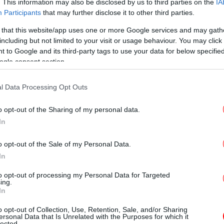
. This information may also be disclosed by us to third parties on the
IA
Participants
that may further disclose it to other third parties.
 that this website/app uses one or more Google services and may gath
ισκέψιμο πάρκο του Ελληνικού Κέντρου για
including but not limited to your visit or usage behaviour. You may click 
θ’ όλη τη διάρκεια του χρόνου, κάθε
 to Google and its third-party tags to use your data for below specifi
ogle consent section.
ράτηση και μας γνωρίζει τα προστατευόμενα
ΙΣ
γανωμένα προγράμματα. Οι επισκέψεις είναι
τω
l Data Processing Opt Outs
 μεγάλους.
o opt-out of the Sharing of my personal data.
 ανατολικές παρυφές του Υμηττού, 3χλμ. από
Υπ.
In
σκεται η Γαϊδουροχώρα. Σε ένα αγρόκτημα
 πολύ θυμάρι, η ανθρώπινη παρέμβαση εδώ,
o opt-out of the Sale of my Personal Data.
λλά από τα υλικά που χρησιμοποιήθηκαν
In
Φ
to opt-out of processing my Personal Data for Targeted
ing.
έκ
In
απ
o opt-out of Collection, Use, Retention, Sale, and/or Sharing
ersonal Data that Is Unrelated with the Purposes for which it
lected.