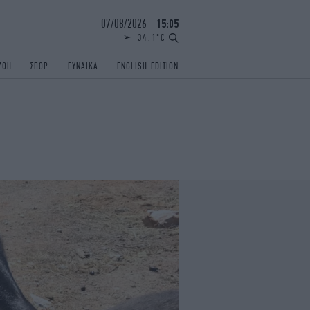
07/08/2026
15:05
34.1°C
ΖΩΗ
ΣΠΟΡ
ΓΥΝΑΙΚΑ
ENGLISH EDITION
ΕΛΛΑΔΑ
ΠΑΝΕΛΛΗΝΙΕΣ
ENGLISH EDITION
TRAVEL
ΟΛΥΜΠΙΑΚΟΙ ΑΓΩΝΕΣ
iAUTOKINITO
ΖΩΔΙΑ
ELAMEFORA