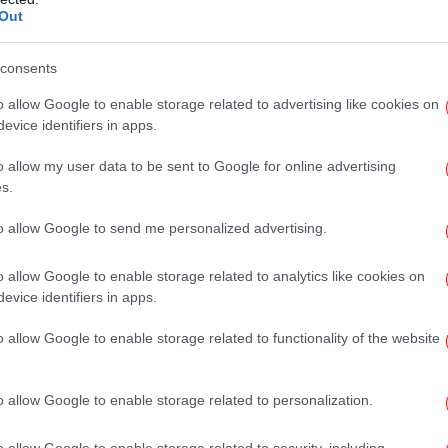
Out
Το
πρ
consents
o allow Google to enable storage related to advertising like cookies on
evice identifiers in apps.
ε
o allow my user data to be sent to Google for online advertising
s.
to allow Google to send me personalized advertising.
Η 
o allow Google to enable storage related to analytics like cookies on
evice identifiers in apps.
o allow Google to enable storage related to functionality of the website
 11 Δεκεμβρίου,10.00-17.00, να
Σχ
β
ννα με παραδοσιακή φασολάδα και
o allow Google to enable storage related to personalization.
στε μαζί μας μέσα στο στολισμένο κτήμα, με
 και δραστηριότητες και μια μοναδική LIVE
o allow Google to enable storage related to security, including