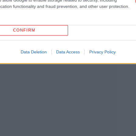
οχα γαϊδουράκια μας
» αναφέρουν οι
cation functionality and fraud prevention, and other user protection.
Η
ν
στη Γαϊδουροχώρα.
πά
εί
CONFIRM
Σα
Data Deletion
Data Access
Privacy Policy
Η
O 