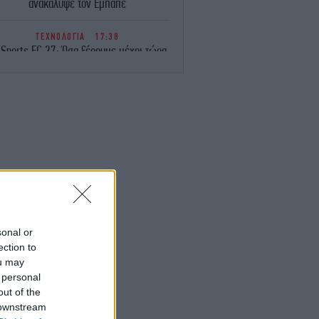
ανακάλυψε τον Εμπαπέ
ΤΕΧΝΟΛΟΓΙΑ
17:38
 Sports FC 27: Όσα ξέρουμε μέχρι τώρα
για το πολυαναμενόμενο video game
ΖΩΗ
17:34
Στην Κεφαλονιά η Ελένη Μενεγάκη
-Απόλαυσε εκλεκτούς μεζέδες σε
εστιατόριο του νησιού [βίντεο]
GREEN
17:28
 Εύβοια: Από το «σεληνιακό» τοπίο των
γκαταλελειμμένων μεταλλείων, σε ένα
αταπράσινο οικοσύστημα με 14 λίμνες
-Δείτε εικόνες
sonal or
ection to
ou may
ΕΛΛΑΔΑ
17:27
 personal
αλκιδική: Νεκρός 68χρονος λουόμενος
στην παραλία της Ποτίδαιας
out of the
 downstream