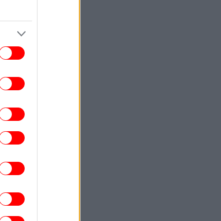
ΣΠΟΡ
17:08
υρκικά ΜΜΕ: «Η Γαλατασαράι κατέθεσε
όταση στον ΠΑΟΚ για Κωνσταντέλια με
δανεισμό και οψιόν αγοράς»
ΖΩΗ
17:07
Ο Κριστιάνο Ρονάλντο επιδεικνύει την
ντυπωσιακή συλλογή υπεραυτοκινήτων
του -Όλα πανάκριβα
ΖΩΗ
17:03
Μαρία Μενούνος αποθεώνει την Ελλάδα:
«Ταξίδι που δεν θα ξεχάσω ποτέ» -Το
μπικίνι στα χρώματα της ελληνικής
σημαίας
ΚΟΣΜΟΣ
17:02
εδόν 100 νεκροί από τις πλημμύρες στη
ορειοανατολική Ινδία -Προελαύνουν οι
μουσώνες