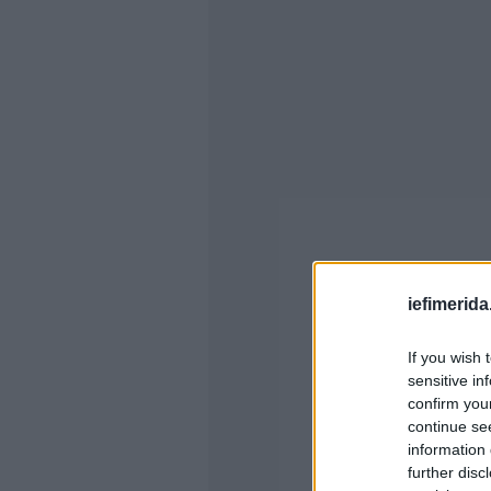
iefimerida
If you wish 
sensitive in
confirm you
continue se
information 
further disc