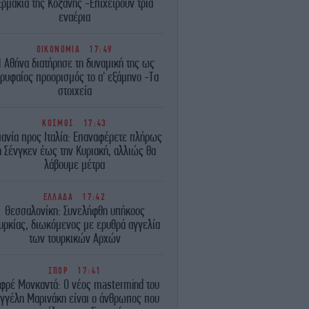
Ερμακιά της Κοζάνης -Επιχειρούν τρία
εναέρια
ΟΙΚΟΝΟΜΙΑ
17:49
 Αθήνα διατήρησε τη δυναμική της ως
ρυφαίος προορισμός το α' εξάμηνο -Τα
στοιχεία
ΚΟΣΜΟΣ
17:43
πανία προς Ιταλία: Επαναφέρετε πλήρως
η Σένγκεν έως την Κυριακή, αλλιώς θα
λάβουμε μέτρα
ΕΛΛΑΔΑ
17:42
Θεσσαλονίκη: Συνελήφθη υπήκοος
υρκίας, διωκόμενος με ερυθρά αγγελία
των τουρκικών Αρχών
ΣΠΟΡ
17:41
φρέ Μονκαντά: O νέος mastermind του
γγέλη Μαρινάκη είναι ο άνθρωπος που