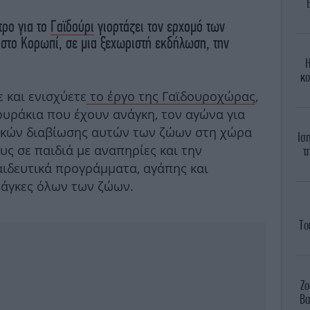
τρο για το
Γαϊδούρι
γιορτάζει τον ερχομό των
στο Κορωπί, σε μια ξεχωριστή εκδήλωση, την
Η
κο
 και ενισχύετε
το έργο της Γαϊδουροχώρας
,
ουράκια που έχουν ανάγκη, τον αγώνα για
κών διαβίωσης αυτών των ζώων στη χώρα
Ισ
υς σε παιδιά με αναπηρίες και την
τ
αιδευτικά προγράμματα, αγάπης και
νάγκες όλων των ζώων.
Το
Ζο
Βα