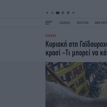
ΕΙΔΗΣΕΙΣ
ΠΟΛΙΤΙΚΗ
NON PAP
ΕΛΛΑΔΑ
ΕΙΔΗΣΕΙΣ
Π
Κυριακή στη Γαϊδουροχ
ΟΙΚΟΝΟΜΙΑ
Κ
κρασί -Τι μπορεί να κά
ΖΩΗ
Σ
ΠΟΛΗ
S
ΤΕΧΝΟΛΟΓΙΑ
Υ
EURO
G
iOPINIONS
i
OSCARS
T
NEWSLETTER