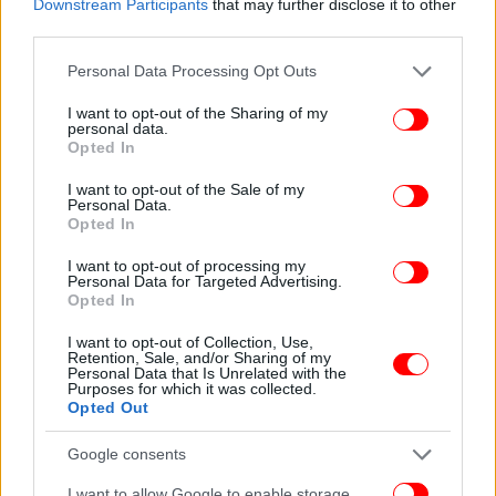
Downstream Participants
that may further disclose it to other
third parties.
Please note that this website/app uses one or more Google
Personal Data Processing Opt Outs
services and may gather and store information including but
not limited to your visit or usage behaviour. You may click to
I want to opt-out of the Sharing of my
Την Πέμπτη αναμένεται επίσης αρκετή συννεφιά,
personal data.
grant or deny consent to Google and its third-party tags to
ωστόσο οι βροχές θα είναι ελάχιστες, ενώ θα
Opted In
use your data for below specified purposes in below Google
υπάρξει μια μικρή υποχώρηση της αφρικανικής
consent section.
I want to opt-out of the Sale of my
σκόνης.
Personal Data.
Opted In
Την Παρασκευή θα επικρατήσει περισσότερη
I want to opt-out of processing my
ηλιοφάνεια, αλλά και ενίσχυση των βοριάδων στο
Personal Data for Targeted Advertising.
Opted In
Αιγαίο, οι οποίοι θα φτάσουν τα 7 μποφόρ, με
κάποιες μεμονωμένες καταιγίδες στα νότια της
I want to opt-out of Collection, Use,
Retention, Sale, and/or Sharing of my
χώρας.
Personal Data that Is Unrelated with the
Purposes for which it was collected.
Opted Out
Αφρικανική σκόνη: Πώς επηρεάζει την υγεία
Google consents
Η αφρικανική σκόνη περιέχει διάφορα βαρέα
I want to allow Google to enable storage