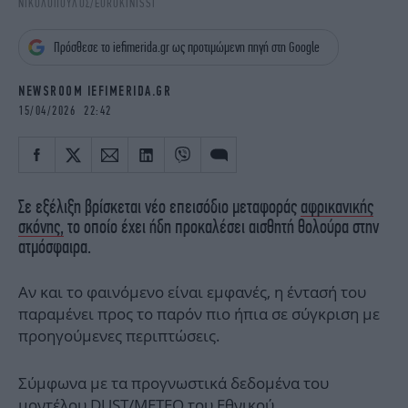
ΝΙΚΟΛΟΠΟΥΛΟΣ/EUROKINISSΙ
iBOOKS
ΖΩΔΙΑ
OSCARS
THE OCEAN
Πρόσθεσε το iefimerida.gr ως προτιμώμενη πηγή στη Google
MEDIA
ELAMEFORA
NEWSROOM IEFIMERIDA.GR
NEWSLETTER
15/04/2026 22:42
Σε εξέλιξη βρίσκεται νέο επεισόδιο μεταφοράς
αφρικανικής
σκόνης,
το οποίο έχει ήδη προκαλέσει αισθητή θολούρα στην
ατμόσφαιρα.
Αν και το φαινόμενο είναι εμφανές, η έντασή του
παραμένει προς το παρόν πιο ήπια σε σύγκριση με
προηγούμενες περιπτώσεις.
Σύμφωνα με τα προγνωστικά δεδομένα του
μοντέλου DUST/METEO του
Εθνικού