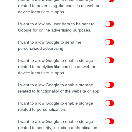
μέταλλα και στοιχεία, όπως μόλυβδο, αρσενικό,
related to advertising like cookies on web or
μαγγάνιο, χρώμιο και ψευδάργυρο. Τα σωματίδιά
device identifiers in apps.
της είναι ιδιαίτερα μικρά και ελαφριά, καθώς τα
μεγαλύτερα κατακάθονται κατά τη μεταφορά τους.
I want to allow my user data to be sent to
Όσο μικρότερο είναι ένα σωματίδιο τόσο πιο
Google for online advertising purposes.
εύκολα προσκολλάται σε άλλες επιβλαβείς ουσίες
I want to allow Google to send me
από την ατμοσφαιρική ρύπανση, όπως τα
personalized advertising.
καυσαέρια των οχημάτων, ενισχύοντας έτσι την
τοξικότητά του.
I want to allow Google to enable storage
related to analytics like cookies on web or
device identifiers in apps.
I want to allow Google to enable storage
related to functionality of the website or app.
I want to allow Google to enable storage
related to personalization.
I want to allow Google to enable storage
related to security, including authentication