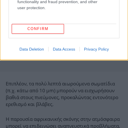
functionality and fraud prevention, and other
user protection.
CONFIRM
Data Deletion
Data Access
Privacy Policy
Επιπλέον, τα πολύ λεπτά αιωρούμενα σωματίδια
(π.χ. κάτω από 10 μm) μπορούν να εισχωρήσουν
βαθιά στους πνεύμονες, προκαλώντας εντονότερο
ερεθισμό και βλάβες.
Η παρουσία αφρικανικής σκόνης στην ατμόσφαιρα
μπορεί να επιδεινώσει
αναπνευστικά προβλήματα
,