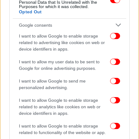
νεφώσεις στην Εύβοια.
Personal Data that Is Unrelated with the
Purposes for which it was collected.
Ανεμοι: Μεταβλητοί ασθενείς.
Opted Out
Θερμοκρασία: Από 04 έως 19 βαθμούς Κελσίου.
Google consents
ΚΥΚΛΑΔΕΣ, ΚΡΗΤΗ
I want to allow Google to enable storage
Καιρός: Στις Κυκλάδες γενικά αίθριος. Στην Κρήτη
related to advertising like cookies on web or
αραιές νεφώσεις που από το απόγευμα θα
device identifiers in apps.
πυκνώσουν.
Ανεμοι: Μεταβλητοί ασθενείς.
I want to allow my user data to be sent to
Google for online advertising purposes.
Θερμοκρασία: Από 10 έως 18 και στην Κρήτη έως 20
βαθμούς Κελσίου.
I want to allow Google to send me
personalized advertising.
ΝΗΣΙΑ ΑΝΑΤΟΛΙΚΟΥ ΑΙΓΑΙΟΥ - ΔΩΔΕΚΑΝΗΣΑ
Καιρός: Γενικά αίθριος.
I want to allow Google to enable storage
related to analytics like cookies on web or
Ανεμοι: Μεταβλητοί ασθενείς και στα Δωδεκάνησα
device identifiers in apps.
από βόρειες διευθύνσεις 3 με 4 μποφόρ.
Θερμοκρασία: Από 12 έως 20 βαθμούς και στα
I want to allow Google to enable storage
βόρεια από 10 έως 16 βαθμούς Κελσίου.
related to functionality of the website or app.