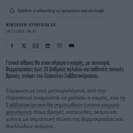
iBOOKS
ΖΩΔΙΑ
Πρόσθεσε το iefimerida.gr ως προτιμώμενη πηγή στη Google
OSCARS
THE OCEAN
MEDIA
ELAMEFORA
NEWSROOM IEFIMERIDA.GR
28/11/2024 06:45
NEWSLETTER
Γενικά αίθριος θα είναι σήμερα ο
καιρός
, με συννεφιά,
θερμοκρασίες έως 20 βαθμούς κελσίου και ασθενείς τοπικές
βροχές, ενόψει του δύσκολου Σαββατοκύριακου.
Σύμφωνα με τους μετεωρολόγους, από την
Παρασκευή αναμένεται να χαλάσει ο καιρός, ενώ
το
Σαββατοκύριακο θα σημειωθούν έντονα καιρικά
φαινόμενα
, όπως βροχές, καταιγίδες, ακόμα και
χιόνια, με σημαντική πτώση της θερμοκρασίας και
θυελλώδεις ανέμους .