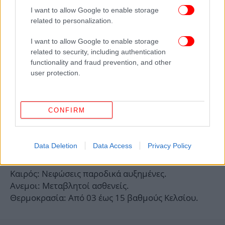
I want to allow Google to enable storage
ΘΕΣΣΑΛΙΑ
related to personalization.
Καιρός: Γενικά αίθριος με λίγες τοπικές νεφώσεις
στα ανατολικά.
I want to allow Google to enable storage
Ανεμοι: Μεταβλητοί ασθενείς.
related to security, including authentication
Θερμοκρασία: Από 04 έως 17 βαθμούς Κελσίου.
functionality and fraud prevention, and other
user protection.
ΑΤΤΙΚΗ
Καιρός: Γενικά αίθριος. Το βράδυ λίγες τοπικές
νεφώσεις.
CONFIRM
Ανεμοι: Μεταβλητοί ασθενείς.
Θερμοκρασία: Από 07 έως 18 βαθμούς Κελσίου.
Data Deletion
Data Access
Privacy Policy
ΘΕΣΣΑΛΟΝΙΚΗ
Καιρός: Νεφώσεις παροδικά αυξημένες.
Ανεμοι: Μεταβλητοί ασθενείς.
Θερμοκρασία: Από 03 έως 15 βαθμούς Κελσίου.