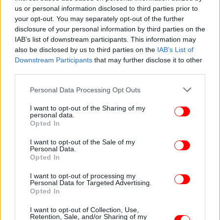
Κελσίου.
us or personal information disclosed to third parties prior to
your opt-out. You may separately opt-out of the further
disclosure of your personal information by third parties on the
IAB’s list of downstream participants. This information may
also be disclosed by us to third parties on the
IAB’s List of
Downstream Participants
that may further disclose it to other
third parties.
Please note that this website/app uses one or more Google
Personal Data Processing Opt Outs
services and may gather and store information including but
not limited to your visit or usage behaviour. You may click to
I want to opt-out of the Sharing of my
personal data.
grant or deny consent to Google and its third-party tags to
Opted In
use your data for below specified purposes in below Google
consent section.
I want to opt-out of the Sale of my
Personal Data.
Opted In
I want to opt-out of processing my
Personal Data for Targeted Advertising.
ΑΝΑΤΟΛΙΚΗ ΣΤΕΡΕΑ, ΕΥΒΟΙΑ, ΑΝΑΤΟΛΙΚΗ
Opted In
ΠΕΛΟΠΟΝΝΗΣΟΣ
Καιρός: Γενικά αίθριος με λίγες πρόσκαιρες
I want to opt-out of Collection, Use,
Retention, Sale, and/or Sharing of my