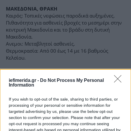
ΜΑΚΕΔΟΝΙΑ, ΘΡΑΚΗ
Καιρός: Τοπικές νεφώσεις παροδικά αυξημένες.
Πιθανότητα για ασθενείς βροχές το μεσημέρι στην
κεντρική Μακεδονία και το βράδυ στη δυτική
Μακεδονία.
Ανεμοι: Μεταβλητοί ασθενείς.
Θερμοκρασία: Από 00 έως 14 με 16 βαθμούς
Κελσίου.
ΝΗΣΙΑ ΙΟΝΙΟΥ, ΗΠΕΙΡΟΣ, ΔΥΤΙΚΗ ΣΤΕΡΕΑ,
ΔΥΤΙΚΗ ΠΕΛΟΠΟΝΝΗΣΟΣ
iefimerida.gr -
Do Not Process My Personal
Information
Καιρός: Λίγες νεφώσεις κατά τόπους αυξημένες
κυρίως στο Ιόνιο όπου μετά το μεσημέρι θα
If you wish to opt-out of the sale, sharing to third parties, or
σημειωθούν ασθενείς βροχές.
processing of your personal or sensitive information for
Ανεμοι: Μεταβλητοί ασθενείς και από το απόγευμα
targeted advertising by us, please use the below opt-out
στο Ιόνιο νοτίων διευθύνσεων έως 4 μποφόρ.
section to confirm your selection. Please note that after your
Θερμοκρασία: Από 07 έως 19 βαθμούς Κελσίου. Στο
opt-out request is processed you may continue seeing
εσωτερικό της Ηπείρου από 03 έως 15 βαθμούς
interest-based ads based on personal information utilized by