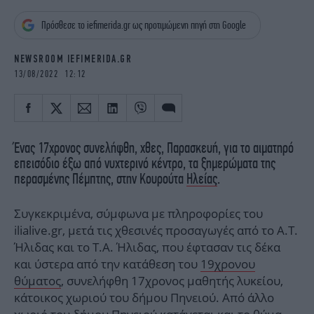
iBOOKS
ΖΩΔΙΑ
Πρόσθεσε το iefimerida.gr ως προτιμώμενη πηγή στη Google
OSCARS
THE OCEAN
MEDIA
ELAMEFORA
NEWSROOM IEFIMERIDA.GR
13/08/2022 12:12
NEWSLETTER
Ένας 17χρονος συνελήφθη, χθες, Παρασκευή, για το αιματηρό
επεισόδιο έξω από νυχτερινό κέντρο, τα ξημερώματα της
περασμένης Πέμπτης, στην Κουρούτα
Ηλείας
.
Συγκεκριμένα, σύμφωνα με πληροφορίες του
ilialive.gr, μετά τις χθεσινές προσαγωγές από το Α.Τ.
Ήλιδας και το Τ.Α. Ήλιδας, που έφτασαν τις δέκα
και ύστερα από την κατάθεση του
19χρονου
θύματος
, συνελήφθη 17χρονος μαθητής λυκείου,
κάτοικος χωριού του δήμου Πηνειού. Από άλλο