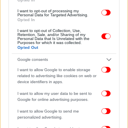
I want to opt-out of processing my
Personal Data for Targeted Advertising.
Opted In
I want to opt-out of Collection, Use,
Retention, Sale, and/or Sharing of my
Personal Data that Is Unrelated with the
Purposes for which it was collected.
ΠΕΡΙΣΣΟΤΕΡΑ ΒΙΝΤΕΟ
Opted Out
Google consents
Ακολουθήστε το
στο Google News
και μάθετε
I want to allow Google to enable storage
πρώτοι όλες τις ειδήσεις
related to advertising like cookies on web or
device identifiers in apps.
Δείτε όλες τις τελευταίες
Ειδήσεις
από την Ελλάδα και τον Κόσμο,
I want to allow my user data to be sent to
στο
Google for online advertising purposes.
I want to allow Google to send me
ΔΙΑΒΑΣΤΕ ΠΕΡΙΣΣΟΤΕΡΑ
ΗΛΕΊΑ
ΣΎΛΛΗΨΗ
17ΧΡΟΝΟΣ
ΚΟΥΡΟΥΤΑ
personalized advertising.
ΑΜΑΛΙΆΔΑ
ΜΑΧΑΊΡΩΜΑ
ΝΥΧΤΕΡΙΝΌ ΚΈΝΤΡΟ