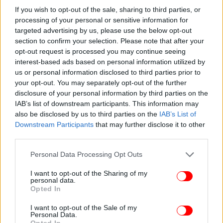
29χρονος που σκότωσε τον πεθερό του στο Αστροχώρι
If you wish to opt-out of the sale, sharing to third parties, or
processing of your personal or sensitive information for
Τσίπρας: Τι εννοούσε με το «δεν αρκεί η απλή εναλλαγή
targeted advertising by us, please use the below opt-out
στην εξουσία» -Στόχος ανεξάρτητες αρχές, ΜΜΕ,
section to confirm your selection. Please note that after your
Δικαιοσύνη
opt-out request is processed you may continue seeing
interest-based ads based on personal information utilized by
us or personal information disclosed to third parties prior to
your opt-out. You may separately opt-out of the further
disclosure of your personal information by third parties on the
IAB’s list of downstream participants. This information may
also be disclosed by us to third parties on the
IAB’s List of
Downstream Participants
that may further disclose it to other
third parties.
Please note that this website/app uses one or more Google
Personal Data Processing Opt Outs
services and may gather and store information including but
not limited to your visit or usage behaviour. You may click to
I want to opt-out of the Sharing of my
personal data.
grant or deny consent to Google and its third-party tags to
Opted In
use your data for below specified purposes in below Google
consent section.
I want to opt-out of the Sale of my
Personal Data.
Opted In