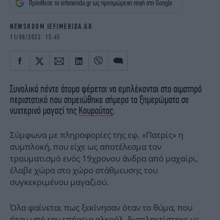
Πρόσθεσε το iefimerida.gr ως προτιμώμενη πηγή στη Google
iBOOKS
ΖΩΔΙΑ
OSCARS
THE OCEAN
NEWSROOM IEFIMERIDA.GR
MEDIA
ELAMEFORA
11/08/2022 15:45
NEWSLETTER
Συνολικά πέντε άτομα φέρεται να εμπλέκονται στο αιματηρό
περιστατικό που σημειώθηκε σήμερα τα ξημερώματα σε
νυχτερινό μαγαζί της
Κουρούτας
.
Σύμφωνα με πληροφορίες της εφ. «Πατρίς» η
συμπλοκή, που είχε ως αποτέλεσμα τον
τραυματισμό ενός 19χρονου άνδρα από μαχαίρι,
έλαβε χώρα στο χώρο στάθμευσης του
συγκεκριμένου μαγαζιού.
Όλα φαίνεται πως ξεκίνησαν όταν το θύμα, που
ήταν υπό την επήρεια αλκοόλ, διαπληκτίστηκε με