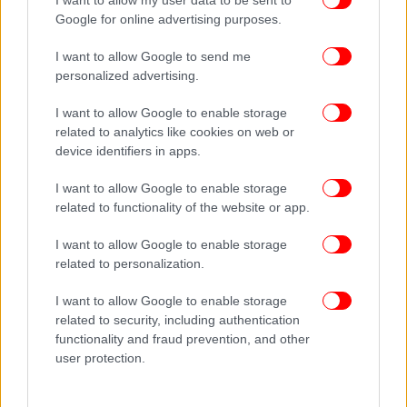
Google for online advertising purposes.
Ακολουθήστε το
στο Google News
και μάθετε
πρώτοι όλες τις ειδήσεις
I want to allow Google to send me
personalized advertising.
Δείτε όλες τις τελευταίες
Ειδήσεις
από την Ελλάδα και τον Κόσμο,
στο
I want to allow Google to enable storage
related to analytics like cookies on web or
device identifiers in apps.
ΔΙΑΒΑΣΤΕ ΠΕΡΙΣΣΟΤΕΡΑ
ΚΟΥΡΟΥΤΑ
ΗΛΕΊΑ
ΣΥΜΠΛΟΚΉ
ΜΑΧΑΊΡΙ
I want to allow Google to enable storage
19ΧΡΟΝΟΣ
related to functionality of the website or app.
I want to allow Google to enable storage
related to personalization.
I want to allow Google to enable storage
related to security, including authentication
functionality and fraud prevention, and other
user protection.