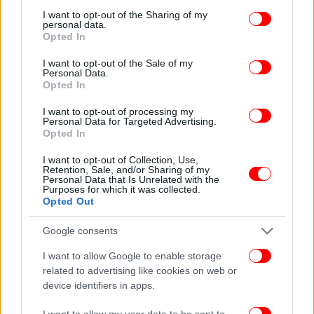
not limited to your visit or usage behaviour. You may click to
I want to opt-out of the Sharing of my
personal data.
grant or deny consent to Google and its third-party tags to
Opted In
use your data for below specified purposes in below Google
consent section.
I want to opt-out of the Sale of my
Personal Data.
Opted In
I want to opt-out of processing my
Personal Data for Targeted Advertising.
Opted In
I want to opt-out of Collection, Use,
Retention, Sale, and/or Sharing of my
Personal Data that Is Unrelated with the
Purposes for which it was collected.
Opted Out
Google consents
I want to allow Google to enable storage
related to advertising like cookies on web or
ΠΕΡΙΣΣΟΤΕΡΑ ΒΙΝΤΕΟ
device identifiers in apps.
I want to allow my user data to be sent to