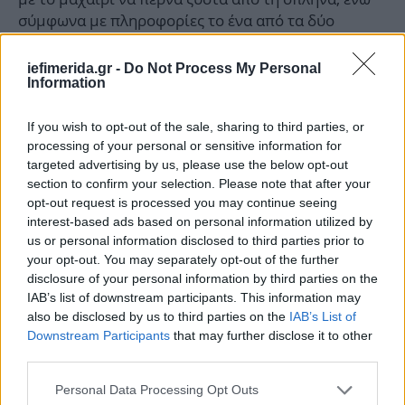
σύμφωνα με πληροφορίες το ένα από τα δύο
τραύματα είναι αρκετά βαθύ.
iefimerida.gr -
Do Not Process My Personal
Information
Μέχρι στιγμής οι Αρχές έχουν προχωρήσει σε μια
προσαγωγή.
If you wish to opt-out of the sale, sharing to third parties, or
processing of your personal or sensitive information for
ΟΛΕΣ ΟΙ ΕΙΔΗΣΕΙΣ
targeted advertising by us, please use the below opt-out
section to confirm your selection. Please note that after your
«Κλείδωσαν» οι ημερομηνίες για το Power Pass: Πότε
opt-out request is processed you may continue seeing
θα καταβληθούν τα ποσά για τον Ιούνιο
interest-based ads based on personal information utilized by
Φωτιά στη Θάσο: Σε δύσβατο σημείο η πυρκαγιά
us or personal information disclosed to third parties prior to
-Επιχειρεί και στρατιωτικό κομβόι
your opt-out. You may separately opt-out of the further
disclosure of your personal information by third parties on the
Έκτακτο δελτίο επιδείνωσης καιρού: Έρχονται ισχυρές
IAB’s list of downstream participants. This information may
βροχές και καταιγίδες
also be disclosed by us to third parties on the
IAB’s List of
Downstream Participants
that may further disclose it to other
third parties.
Please note that this website/app uses one or more Google
Personal Data Processing Opt Outs
services and may gather and store information including but