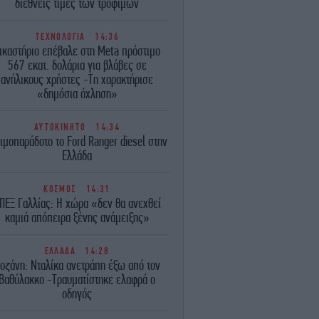
διεθνείς τιμές των τροφίμων
ΤΕΧΝΟΛΟΓΙΑ
14:36
ικαστήριο επέβαλε στη Meta πρόστιμο
567 εκατ. δολάρια για βλάβες σε
ανήλικους χρήστες -Τη χαρακτήρισε
«δημόσια όχληση»
ΑΥΤΟΚΙΝΗΤΟ
14:34
ιμοπαράδοτο το Ford Ranger diesel στην
Ελλάδα
ΚΟΣΜΟΣ
14:31
ΠΕΞ Γαλλίας: Η χώρα «δεν θα ανεχθεί
καμιά απόπειρα ξένης ανάμειξης»
ΕΛΛΑΔΑ
14:28
οζάνη: Νταλίκα ανετράπη έξω από τον
Βαθύλακκο -Τραυματίστηκε ελαφρά ο
οδηγός