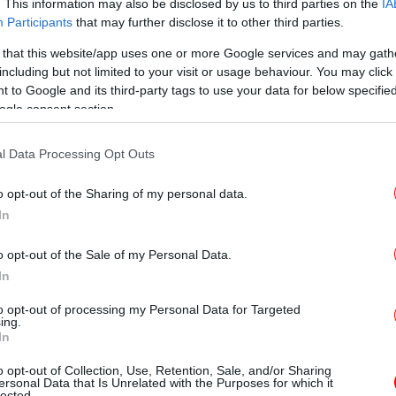
. This information may also be disclosed by us to third parties on the
IA
Ο 
Participants
that may further disclose it to other third parties.
το
 that this website/app uses one or more Google services and may gath
γό της
, γνωστό γιατρό της περιοχής, και τα
including but not limited to your visit or usage behaviour. You may click 
το βρέφος και τον τρίχρονο γιο τους.
 to Google and its third-party tags to use your data for below specifi
Μύ
ogle consent section.
ωσε ξαφνικά αδιαθεσία ενώ θήλαζε και,
πακ
υ συζύγου της, είχε ήδη χάσει τις αισθήσεις
l Data Processing Opt Outs
ά της.
o opt-out of the Sharing of my personal data.
ερ
ι μου, δεν ξέρω τι συνέβη» λέει η
In
ν Άρτα
o opt-out of the Sale of my Personal Data.
In
ε στον τηλεοπτικό σταθμό STAR σχετικά με
Γ
ορίτσι μου γέννησε στις 22 Ιανουαρίου, στις
to opt-out of processing my Personal Data for Targeted
ing.
παιδάκι μου, τίποτα. Εξετάσεις πριν κάνουμε
In
ς εξετάσεις, καρδιολογικές, τα πάντα. Τι
o opt-out of Collection, Use, Retention, Sale, and/or Sharing
υνέβη».
ersonal Data that Is Unrelated with the Purposes for which it
lected.