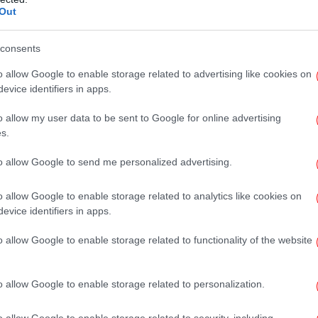
Out
αζε το μωρό. Όλη την πρώτη περίοδο ήμουνα
 μου αυτό το Σαββατοκύριακο που ήταν και ο
consents
ι εγώ λίγο. Έφυγα η μαύρη, δεν είχα 24 ώρες
αν
o allow Google to enable storage related to advertising like cookies on
χαρά ήμασταν, ήμασταν ευτυχισμένες,
evice identifiers in apps.
γελος το παιδί μου».
o allow my user data to be sent to Google for online advertising
 για την 35χρονη
s.
νύχ
to allow Google to send me personalized advertising.
φίλους, συναδέλφους και γονείς των μαθητών
χρονη ως έναν άνθρωπο ζεστό, αφοσιωμένο
o allow Google to enable storage related to analytics like cookies on
evice identifiers in apps.
ιά. Η τοπική κοινωνία της Άρτας θρηνεί την
τέρας και εκπαιδευτικού που μόλις είχε
ν
o allow Google to enable storage related to functionality of the website
Φθ
o allow Google to enable storage related to personalization.
o allow Google to enable storage related to security, including