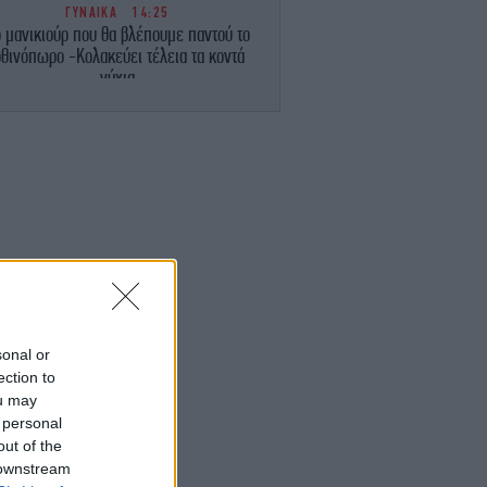
ΓΥΝΑΙΚΑ
14:25
 μανικιούρ που θα βλέπουμε παντού το
θινόπωρο -Κολακεύει τέλεια τα κοντά
νύχια
ΣΠΟΡ
14:19
άριος Ηλιόπουλος στον Λόβρο Μάγερ:
Έχεις το βλέμμα της... τίγρης» [βίντεο]
ΕΛΛΑΔΑ
14:18
Μυστράς: Σε 11 μήνες με αναστολή
ταδικάστηκε ο 55χρονος που έκρυβε τον
πατέρα του στο καταψύκτη -«Τον έχω
άφθαρτο», είχε πει
sonal or
ΠΟΛΙΤΙΣΜΟΣ
14:13
ection to
ΥΠΠΟ: Αυτοί είναι οι φορείς που
ou may
πιχορηγούνται με 1.106.000 ευρώ για
 personal
φεστιβάλ -Πίνακας με τα ποσά
out of the
 downstream
ΖΩΗ
14:10