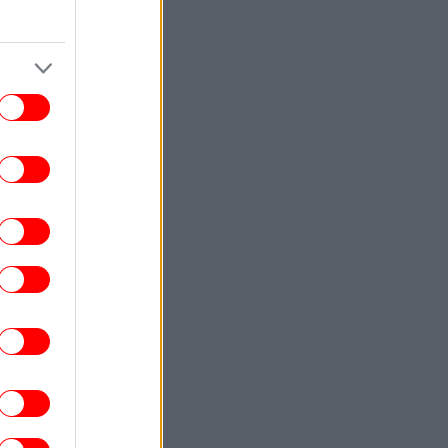
ενισχυμένα μελτέμια
ΕΛΛΑΔΑ
13:55
Ο εισαγγελέας του Αρείου Πάγου δεν
ασύρει από το αρχείο τη δικογραφία για
την υπόθεση των τηλεφωνικών
υποκλοπών
ΕΛΛΑΔΑ
13:46
Τσίγκας: Τα νέα Canadair θα πετούν τη
τα -Περισσότερος χρόνος πάνω από την
πυρκαγιά
ΣΠΟΡ
13:44
Μοχάμεντ Σαλάχ: Αυτά είναι τα μυθικά
ούμερα του deal με την Τραμπζονσπόρ
ΕΛΛΑΔΑ
13:39
ιώτιδα: Εντοπίστηκαν 2.000 δενδρύλλια
κάνναβης σε δύσβατη δασική περιοχή
[εικόνα]