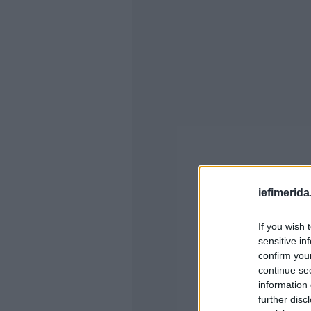
iefimerida
If you wish 
sensitive in
confirm you
continue se
information 
further disc