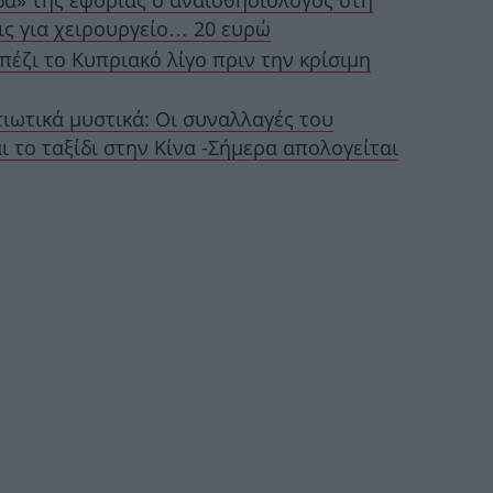
δα» της εφορίας ο αναισθησιολόγος στη
ις για χειρουργείο… 20 ευρώ
πέζι το Κυπριακό λίγο πριν την κρίσιμη
Το
καλ
ιωτικά μυστικά: Οι συναλλαγές του
ι το ταξίδι στην Κίνα -Σήμερα απολογείται
Γν
συ
Σ
φέ