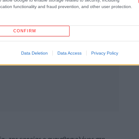
cation functionality and fraud prevention, and other user protection.
«Έ
ο
CONFIRM
Data Deletion
Data Access
Privacy Policy
Το
οι
Φ
πο
το
Χατ
πο