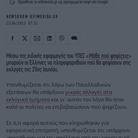
Πρόσθεσε το iefimerida.gr ως προτιμώμενη πηγή στη Google
iBOOKS
ΖΩΔΙΑ
OSCARS
THE OCEAN
NEWSROOM IEFIMERIDA.GR
MEDIA
ELAMEFORA
23/06/2023 07:22
NEWSLETTER
Μέσω της ειδικής εφαρμογής του ΥΠΕΣ «
Μάθε πού ψηφίζεις
»
μπορούν οι Έλληνες να πληροφορηθούν πού θα ψηφίσουν στις
εκλογές της 25ης Ιουνίου.
Υπενθυμίζεται ότι λόγω των Πανελλαδικών
εξετάσεων θα υπάρξουν
μικρές αλλαγές στα
εκλογικά τμήματα
και γι' αυτόν τον λόγο θα ήταν
καλό οι πολίτες να επιβεβαιώσουν πού ψηφίζουν.
Σε ό,τι αφορά αυτούς που κληρώθηκαν για
εφορευτική επιτροπή, υπενθυμίζεται ότι υπάρχουν
«παράθυρα» για την απαλλαγή
από την εφορευτική