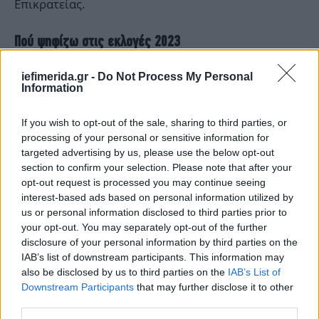
Επικρατείας.
Πού ψηφίζω στις εκλογές 2023
Οι πολίτες που επιθυμούν να διαπιστώσουν πού
iefimerida.gr -
Do Not Process My Personal
Information
ψηφίζουν στις εκλογές μπορούν να επισκεφθούν
την ειδική εφαρμογή του ΥΠΕΣ «Μάθε πού
If you wish to opt-out of the sale, sharing to third parties, or
ψηφίζεις».
processing of your personal or sensitive information for
targeted advertising by us, please use the below opt-out
Στην εφαρμογή «Μάθε πού ψηφίζεις» θα χρειαστεί
section to confirm your selection. Please note that after your
να συμπληρώσετε:
opt-out request is processed you may continue seeing
interest-based ads based on personal information utilized by
us or personal information disclosed to third parties prior to
• είτε τα προσωπικά σας στοιχεία (επώνυμο, όνομα,
your opt-out. You may separately opt-out of the further
όνομα πατέρα και μητέρας, έτος γέννησης),
disclosure of your personal information by third parties on the
• είτε μόνο τα πεδία του ειδικού εκλογικού αριθμού
IAB’s list of downstream participants. This information may
και το επώνυμό σας.
also be disclosed by us to third parties on the
IAB’s List of
Downstream Participants
that may further disclose it to other
third parties.