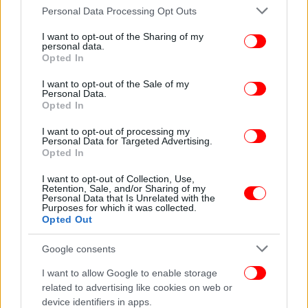
Please note that this website/app uses one or more Google
Personal Data Processing Opt Outs
services and may gather and store information including but
not limited to your visit or usage behaviour. You may click to
I want to opt-out of the Sharing of my
personal data.
grant or deny consent to Google and its third-party tags to
Opted In
use your data for below specified purposes in below Google
consent section.
I want to opt-out of the Sale of my
Personal Data.
Opted In
I want to opt-out of processing my
Personal Data for Targeted Advertising.
Opted In
I want to opt-out of Collection, Use,
Retention, Sale, and/or Sharing of my
Personal Data that Is Unrelated with the
Purposes for which it was collected.
Opted Out
Google consents
I want to allow Google to enable storage
related to advertising like cookies on web or
device identifiers in apps.