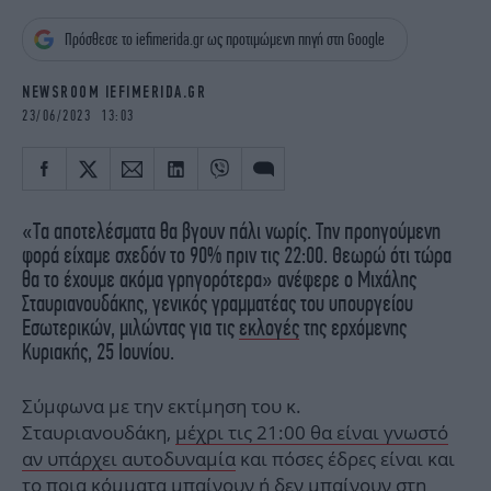
iBOOKS
ΖΩΔΙΑ
Πρόσθεσε το iefimerida.gr ως προτιμώμενη πηγή στη Google
OSCARS
THE OCEAN
MEDIA
ELAMEFORA
NEWSROOM IEFIMERIDA.GR
23/06/2023 13:03
NEWSLETTER
«Τα αποτελέσματα θα βγουν πάλι νωρίς. Την προηγούμενη
φορά είχαμε σχεδόν το 90% πριν τις 22:00. Θεωρώ ότι τώρα
θα το έχουμε ακόμα γρηγορότερα» ανέφερε ο Μιχάλης
Σταυριανουδάκης, γενικός γραμματέας του υπουργείου
Εσωτερικών, μιλώντας για τις
εκλογές
της ερχόμενης
Κυριακής, 25 Ιουνίου.
Σύμφωνα με την εκτίμηση του κ.
Σταυριανουδάκη,
μέχρι τις 21:00 θα είναι γνωστό
αν υπάρχει αυτοδυναμία
και πόσες έδρες είναι και
το ποια κόμματα μπαίνουν ή δεν μπαίνουν στη