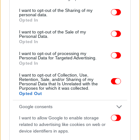
services and may gather and store information including but
not limited to your visit or usage behaviour. You may click to
I want to opt-out of the Sharing of my
personal data.
Εξήγησε, τέλος, πως εάν, από κεκτημένη ταχύτητα,
grant or deny consent to Google and its third-party tags to
Opted In
μπει σταυρός στο ψηφοδέλτιο, είναι στην κρίση του
use your data for below specified purposes in below Google
δικαστικού αντιπροσώπου να το ακυρώσει ή όχι.
consent section.
I want to opt-out of the Sale of my
Personal Data.
Opted In
ΟΛΕΣ ΟΙ ΕΙΔΗΣΕΙΣ
I want to opt-out of processing my
«Νεκροί σε κλάσμα του δευτερολέπτου»: Ειδικός εξηγεί
Personal Data for Targeted Advertising.
Opted In
τις τελευταίες στιγμές των επιβαινόντων στο υποβρύχιο
Κ. Μητσοτάκης: Την Κυριακή ο κόσμος πρέπει να πάει
I want to opt-out of Collection, Use,
Retention, Sale, and/or Sharing of my
να ψηφίσει -Το εκλογικό αποτέλεσμα δεν έχει
Personal Data that Is Unrelated with the
Purposes for which it was collected.
προεξοφληθεί
Opted Out
Σκότωσε την Αναστάζια στα 400 μ. από το σπίτι του
-Ήθελε να τη βιάσει, αντιστάθηκε σθεναρά η 27χρονη
Google consents
I want to allow Google to enable storage
related to advertising like cookies on web or
device identifiers in apps.