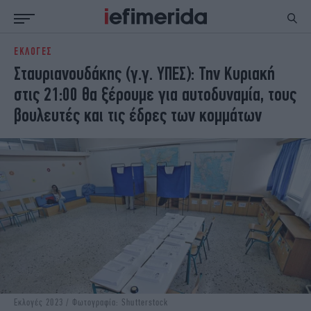
ΕΚΛΟΓΕΣ
ΕΙΔΗΣΕΙΣ
ΠΟΛΙΤΙΚΗ
Σταυριανουδάκης (γ.γ. ΥΠΕΣ): Την Κυριακή
NON PAPER
ΕΛΛΑΔΑ
στις 21:00 θα ξέρουμε για αυτοδυναμία, τους
ΟΙΚΟΝΟΜΙΑ
ΚΟΣΜΟΣ
βουλευτές και τις έδρες των κομμάτων
ΠΟΛΙΤΙΣΜΟΣ
ΠΑΝΕΛΛΗΝΙΕΣ
ΖΩΗ
ΣΠΟΡ
ΓΥΝΑΙΚΑ
ENGLISH EDITION
ΠΟΛΗ
STORIES
ΕΚΛΟΓΕΣ
TRAVEL
ΤΕΧΝΟΛΟΓΙΑ
ΥΓΕΙΑ
DESIGN
ΟΛΥΜΠΙΑΚΟΙ ΑΓΩΝΕΣ
EURO
GREEN
PODCAST
iAUTOKINITO
iOPINIONS
iGASTRONOMIE
Εκλογές 2023 / Φωτογραφία: Shutterstock