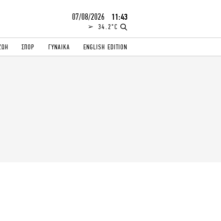
07/08/2026
11:43
34.2°C
ΖΩΗ
ΣΠΟΡ
ΓΥΝΑΙΚΑ
ENGLISH EDITION
ΕΛΛΑΔΑ
ΠΑΝΕΛΛΗΝΙΕΣ
ENGLISH EDITION
TRAVEL
ΟΛΥΜΠΙΑΚΟΙ ΑΓΩΝΕΣ
iAUTOKINITO
ΖΩΔΙΑ
ELAMEFORA