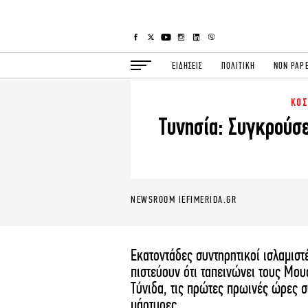
ΕΙΔΗΣΕΙΣ
ΠΟΛΙΤΙΚΗ
NON PAP
ΚΟ
ΕΙΔΗΣΕΙΣ
Π
Τυνησία: Συγκρούσε
ΟΙΚΟΝΟΜΙΑ
Κ
ΖΩΗ
Σ
ΠΟΛΗ
S
ΤΕΧΝΟΛΟΓΙΑ
Υ
NEWSROOM IEFIMERIDA.GR
EURO
G
iOPINIONS
i
OSCARS
T
Εκατοντάδες συντηρητικοί ισλαμιστ
πιστεύουν ότι ταπεινώνει τους Μο
Τύνιδα, τις πρώτες πρωινές ώρες 
NEWSLETTER
μάρτυρες.