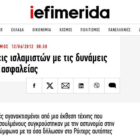
ER
ΕΛΛΑΔΑ
ΟΙΚΟΝΟΜΙΑ
ΚΟΣΜΟΣ
ΠΟΛΙΤΙΣΜΟΣ
ΠΑΝΕΛΛΗΝΙΕΣ
ΣΜΟΣ
12/06/2012 08:30
ΟΛΙΤΙΚΗ
NON PAPER
ις ισλαμιστών με τις δυνάμεις
ΟΣΜΟΣ
ΠΟΛΙΤΙΣΜΟΣ
ασφαλείας
ΠΟΡ
ΓΥΝΑΙΚΑ
TORIES
ΕΚΛΟΓΕΣ
ΓΕΙΑ
DESIGN
REEN
PODCAST
GASTRONOMIE
iBOOKS
HE OCEAN
MEDIA
ές αγανακτισμένοι από μια έκθεση τέχνης που
υσουλμάνους συγκρούστηκαν με την αστυνομία στην
σύμφωνα με τα όσα δήλωσαν στο Ρόιτερς αυτόπτες