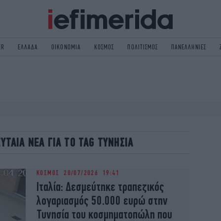
ER
ΕΛΛΑΔΑ
ΟΙΚΟΝΟΜΙΑ
ΚΟΣΜΟΣ
ΠΟΛΙΤΙΣΜΟΣ
ΠΑΝΕΛΛΗΝΙΕΣ
ΟΛΙΤΙΚΗ
NON PAPER
ΟΣΜΟΣ
ΠΟΛΙΤΙΣΜΟΣ
ΠΟΡ
ΓΥΝΑΙΚΑ
TORIES
ΕΚΛΟΓΕΣ
ΓΕΙΑ
DESIGN
ΕΥΤΑΙΑ ΝΕΑ ΓΙΑ ΤΟ TAG ΤΥΝΗΣΙΑ
REEN
PODCAST
GASTRONOMIE
iBOOKS
ΚΟΣΜΟΣ
20/07/2026 19:41
HE OCEAN
MEDIA
Ιταλία: Δεσμεύτηκε τραπεζικός
λογαριασμός 50.000 ευρώ στην
Τυνησία του κοσμηματοπώλη που