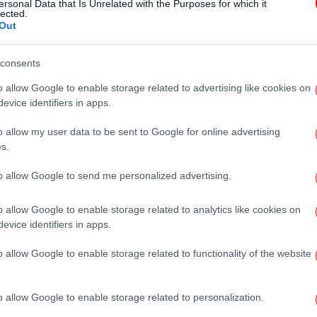
ersonal Data that Is Unrelated with the Purposes for which it
ανακοίνωσε την πρόσληψη του
lected.
Out
Έρβε Ρενάρ
consents
ΣΠΟΡ
15/06/2026 17:55
o allow Google to enable storage related to advertising like cookies on
Η πρώτη απόλυση στο Μουντιάλ
evice identifiers in apps.
είναι γεγονός: Τέλος ο Λαμουσί
o allow my user data to be sent to Google for online advertising
από την Τυνησία μετά την πεντάρα
s.
από τη Σουηδία!
to allow Google to send me personalized advertising.
o allow Google to enable storage related to analytics like cookies on
ΣΠΟΡ
15/06/2026 06:57
evice identifiers in apps.
Σουηδία-Τυνησία 5-1, Μουντιάλ
2026: Ένα δικό της παιδί την
o allow Google to enable storage related to functionality of the website
«πλήγωσε», ο Γιόκερες την...
τελείωσε! [βίντεο]
o allow Google to enable storage related to personalization.