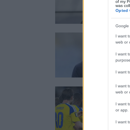
of my P
was col
Opted 
Google 
I want t
web or d
I want t
purpose
I want 
I want t
web or d
I want t
or app.
I want t