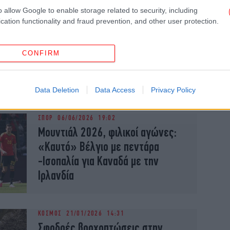
o allow Google to enable storage related to security, including
cation functionality and fraud prevention, and other user protection.
ΣΠΟΡ
15/06/2026 05:59
Μουντιάλ 2026: Ο Αγιάρι σκόραρε
CONFIRM
απέναντι στη χώρα καταγωγής
του αλλά δεν πανηγύρισε [βίντεο]
Data Deletion
Data Access
Privacy Policy
ΣΠΟΡ
06/06/2026 19:02
Μουντιάλ 2026, φιλικοί αγώνες:
«Καυτό» Βέλγιο με πεντάρα
-Ισοπαλία για Καναδά με την
Ιρλανδία
ΚΟΣΜΟΣ
21/01/2026 14:31
Σφοδρές βροχοπτώσεις στην