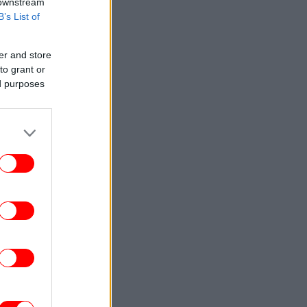
 downstream
B’s List of
er and store
to grant or
ed purposes