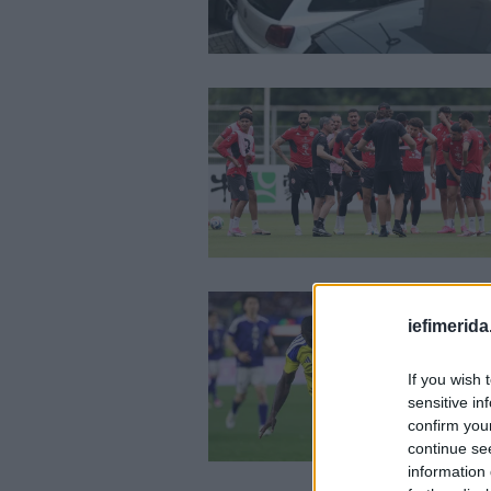
iefimerida
If you wish 
sensitive in
confirm you
continue se
information 