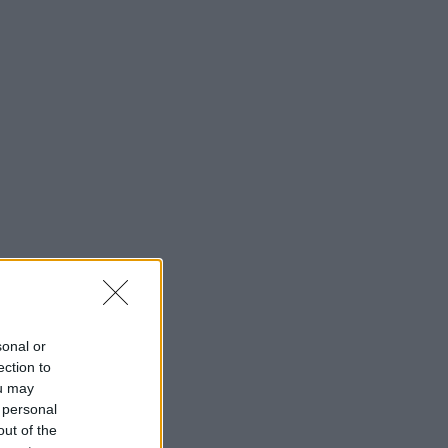
sonal or
ection to
ou may
 personal
out of the