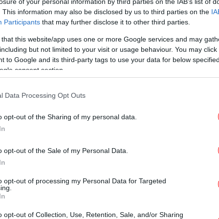
losure of your personal information by third parties on the IAB’s list of
. This information may also be disclosed by us to third parties on the
IA
ΣΠΟΡ
21/06/2026 11:50
Participants
that may further disclose it to other third parties.
Μουντιάλ 2026: Τα «μεγάλα
 that this website/app uses one or more Google services and may gath
ονόματα» της Ιαπωνίας ήταν στην
including but not limited to your visit or usage behaviour. You may click 
εξέδρα [εικόνα]
 to Google and its third-party tags to use your data for below specifi
ogle consent section.
l Data Processing Opt Outs
ΣΠΟΡ
21/06/2026 08:56
Τυνησία - Ιαπωνία 0-4, Μουντιάλ
o opt-out of the Sharing of my personal data.
2026: Οι «Σαμουράι» έβγαλαν
In
τα... σπαθιά τους και φουλάρουν
για τα νοκ-άουτ [βίντεο]
o opt-out of the Sale of my Personal Data.
In
to opt-out of processing my Personal Data for Targeted
ing.
In
ΣΠΟΡ
16/06/2026 13:17
Μουντιάλ 2026: Η Τυνησία
o opt-out of Collection, Use, Retention, Sale, and/or Sharing