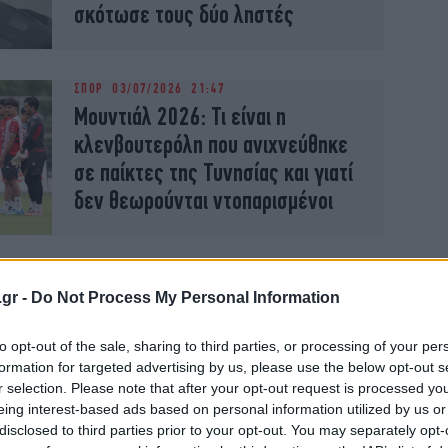
σκότωσε τους δύο ληστές
ΣΠΟΡ
03/07/2026 21:47
Μουντιάλ 2026: Τι είναι η
κλενβουτερόλη που ανιχνεύθηκε
σε παίκτες της Τυνησίας και γιατί
δεν θεωρούνται ντοπαρισμένοι
ΣΠΟΡ
26/06/2026 03:57
Μουντιάλ 2026: Χέρι-Χέρι
.gr -
Do Not Process My Personal Information
πέρασαν στους «32» Ιαπωνία και
to opt-out of the sale, sharing to third parties, or processing of your per
Σουηδία-Εύκολα και η Ολλανδία
formation for targeted advertising by us, please use the below opt-out s
[βίντεο]
r selection. Please note that after your opt-out request is processed y
eing interest-based ads based on personal information utilized by us or
disclosed to third parties prior to your opt-out. You may separately opt-