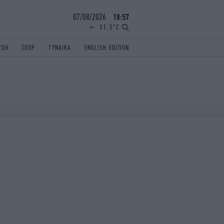
07/08/2026
18:57
31.5°C
ΖΩΗ
ΣΠΟΡ
ΓΥΝΑΙΚΑ
ENGLISH EDITION
ΕΛΛΑΔΑ
ΠΑΝΕΛΛΗΝΙΕΣ
ENGLISH EDITION
TRAVEL
ΟΛΥΜΠΙΑΚΟΙ ΑΓΩΝΕΣ
iAUTOKINITO
ΖΩΔΙΑ
ELAMEFORA