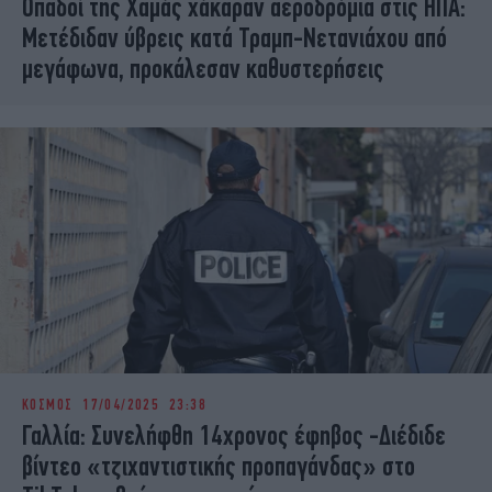
Οπαδοί της Χαμάς χάκαραν αεροδρόμια στις ΗΠΑ:
Μετέδιδαν ύβρεις κατά Τραμπ-Νετανιάχου από
μεγάφωνα, προκάλεσαν καθυστερήσεις
ΚΟΣΜΟΣ
17/04/2025 23:38
Γαλλία: Συνελήφθη 14χρονος έφηβος -Διέδιδε
βίντεο «τζιxαντιστικής προπαγάνδας» στο