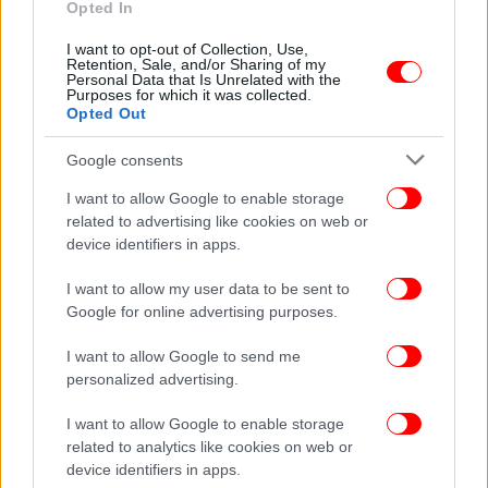
Opted In
Γαλλία: Ενός λεπτού σιγή σήμερα στα γυμνάσια
και λύκεια -Για τους δύο καθηγητές
I want to opt-out of Collection, Use,
Retention, Sale, and/or Sharing of my
δολοφονήθηκαν από ισλαμιστές
Personal Data that Is Unrelated with the
Purposes for which it was collected.
Opted Out
Google consents
I want to allow Google to enable storage
related to advertising like cookies on web or
device identifiers in apps.
I want to allow my user data to be sent to
Google for online advertising purposes.
I want to allow Google to send me
personalized advertising.
ΚΟΣΜΟΣ
09/09/2024 19:32
I want to allow Google to enable storage
Γερμανία: Ελέγχους σε όλα τα σύνορα από 16
related to analytics like cookies on web or
device identifiers in apps.
Σεπτεμβρίου ζητά η ομοσπονδιακή κυβέρνηση