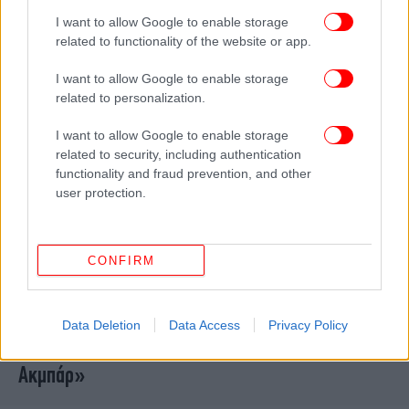
λόγω ISIS
I want to allow Google to enable storage
related to functionality of the website or app.
I want to allow Google to enable storage
related to personalization.
I want to allow Google to enable storage
related to security, including authentication
functionality and fraud prevention, and other
user protection.
CONFIRM
ΚΟΣΜΟΣ
06/09/2024 16:52
Γερμανία: Άνδρας εισέβαλε σε αστυνομικό τμήμα
Data Deletion
Data Access
Privacy Policy
και απειλούσε με μαχαίρι, φωνάζοντας «Αλαχού
Ακμπάρ»