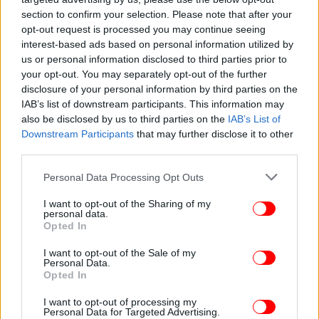
section to confirm your selection. Please note that after your
opt-out request is processed you may continue seeing
interest-based ads based on personal information utilized by
ΚΟΣΜΟΣ
19/12/2024 11:05
us or personal information disclosed to third parties prior to
Συρία: Ο Μπλίνκεν κάλεσε την HTS να πάρει
your opt-out. You may separately opt-out of the further
disclosure of your personal information by third parties on the
μαθήματα από την απομόνωση των Ταλιμπάν
IAB’s list of downstream participants. This information may
also be disclosed by us to third parties on the
IAB’s List of
Downstream Participants
that may further disclose it to other
third parties.
Please note that this website/app uses one or more Google
Personal Data Processing Opt Outs
services and may gather and store information including but
not limited to your visit or usage behaviour. You may click to
I want to opt-out of the Sharing of my
personal data.
grant or deny consent to Google and its third-party tags to
Opted In
use your data for below specified purposes in below Google
consent section.
I want to opt-out of the Sale of my
Personal Data.
Opted In
I want to opt-out of processing my
Personal Data for Targeted Advertising.
ΚΟΣΜΟΣ
14/10/2024 12:10