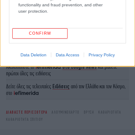
functionality and fraud prevention, and other
user protection.
CONFIRM
ΠΕΡΙΣΣΟΤΕΡΑ ΒΙΝΤΕΟ
Data Deletion
Data Access
Privacy Policy
Ακολουθήστε το
στο Google News
και μάθετε
πρώτοι όλες τις ειδήσεις
Δείτε όλες τις τελευταίες
Ειδήσεις
από την Ελλάδα και τον Κόσμο,
στο
ΔΙΑΒΑΣΤΕ ΠΕΡΙΣΣΟΤΕΡΑ
ΑΛΟΥΜΙΝΌΧΑΡΤΟ
ΒΡΎΣΗ
ΚΑΘΑΡΙΌΤΗΤΑ
ΚΑΘΑΡΙΟΤΗΤΑ ΣΠΙΤΙΟΥ