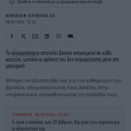
Πρόσθεσε το iefimerida.gr ως προτιμώμενη πηγή στη Google
iBOOKS
ΖΩΔΙΑ
OSCARS
THE OCEAN
NEWSROOM IEFIMERIDA.GR
MEDIA
ELAMEFORA
08/07/2026 12:33
NEWSLETTER
Το
αλουμινόχαρτο
αποτελεί βασικό αντικείμενο σε κάθε
κουζίνα, ωστόσο οι χρήσεις του δεν περιορίζονται μόνο στη
μαγειρική.
Μπορεί να αξιοποιηθεί και για τον καθαρισμό των
βρυσών, απομακρύνοντας τους λεκέδες στην
επιφάνεια και αποκαθιστώντας τη γυαλάδα τους.
ΤΕΧΝΟΛΟΓΙΑ
08/07/2026 12:05
Τι είναι ο κανόνας των 20 βαθμών; Και γιατί έχει σημασία για
το κλιματιστικό σας