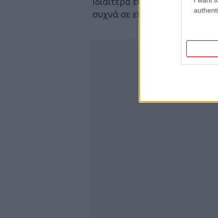
Ιδιαίτερα ευάλωτες θεωρούντ
authenti
συχνά σε επαφή με τη φύση, ό