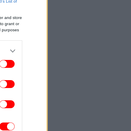
B’s List of
γάμοι μέσα σε θησαυροφυλάκια
ΖΩΔΙΑ
07:59
er and store
ς θα επηρεαστούν όλα τα ζώδια από την
to grant or
ιακή έκλειψη στον Λέοντα- Αναλυτικές
ed purposes
προβλέψεις από τον Χρήστο Άρχο
ΖΩΗ
07:58
αν ο θαυμασμός γίνεται απειλή: 7 σταρ
υ Χόλιγουντ που βίωσαν τον τρόμο των
stalkers
TRAVEL
07:55
ο άγνωστο χωριό-διαμάντι της Ηπείρου
υ συνδυάζει βουνό και θάλασσα- Κρύβει
μία από τις ομορφότερες παραλίες της
Ελλάδας
ΕΛΛΑΔΑ
07:54
ορυφώνεται η έξοδος των αδειούχων
ενόψει Δεκαπενταύγουστου -Γεμάτα