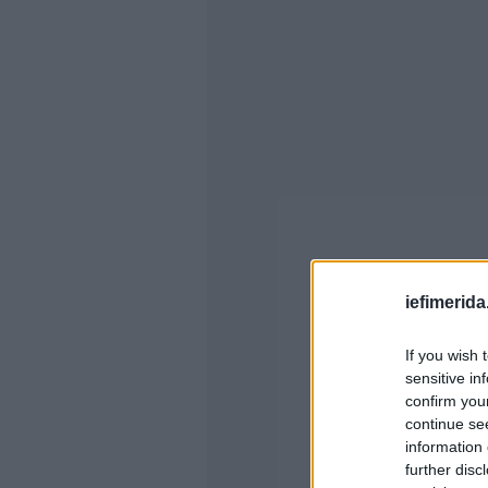
iefimerida
If you wish 
sensitive in
confirm you
continue se
information 
further disc