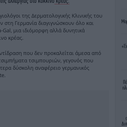
 της αλλεργίας στο κόκκινο
κρέας.
ργιολόγοι της Δερματολογικής Κλινικής του
Μαρ
ν στη Γερμανία διαγιγνώσκουν όλο και
-Gal, μια ιδιόμορφη αλλά δυνητικά
ινο κρέας.
«Έ
αντίδραση που δεν προκαλείται άμεσα από
τσιμπήματα τσιμπουριών, γεγονός που
αίτερα δύσκολη αναφέρειο γερμανικός
te.
Πό
ηλ
Δυτ