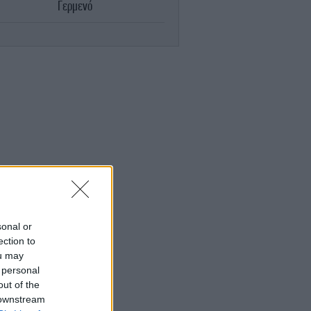
Γερμενό
STORIES
08:13
ατί η πριγκίπισσα Ευγενία γέννησε την
ρη της στη Λισαβόνα: Μια διάδοχος στο
εξωτερικό
ΕΛΛΑΔΑ
08:12
Αυτός είναι ο νέος «Κηφισός» των 40
χιλιομέτρων που θα βάλει τέλος στο
μποτιλιάρισμα -Πού και πότε θα
κατασκευαστεί
ΥΓΕΙΑ
08:06
αποφυγή 3 πραγμάτων στη μέση ηλικία
sonal or
ορεί να καθυστερήσει την εμφάνιση της
άνοιας κατά 13 χρόνια
ection to
ou may
 personal
STORIES
08:01
out of the
ντε παλιές τράπεζες που έγιναν μπαρ,
 downstream
ιβλιοπωλεία και λέσχες - Κοκτέιλ και