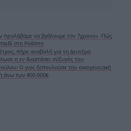
B
ν προλάβαμε να βγάλουμε τον 7χρονο» -Πώς
 παιδί στη Ροδόπη
τρος, πήρε αναβολή για τη Δευτέρα
ήλωσε η εν διαστάσει σύζυγός του
Ε
ύλου: Ο γιος ξεπουλούσε την οικογενειακή
σ
έη άνω των 400.000€
Gre
-