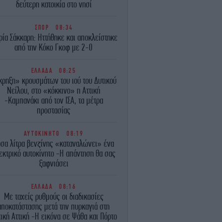
δεύτερη κατοικία στο νησί
ΣΠΟΡ
08:34
ία Σάκκαρη: Ηττήθηκε και αποκλείστηκε
από την Κόκο Γκοφ με 2-0
ΕΛΛΑΔΑ
08:25
κρηξη» κρουσμάτων του ιού του Δυτικού
Νείλου, στο «κόκκινο» η Αττική
-Καμπανάκι από τον ΙΣΑ, τα μέτρα
προστασίας
ΑΥΤΟΚΙΝΗΤΟ
08:19
σα λίτρα βενζίνης «καταναλώνει» ένα
εκτρικό αυτοκίνητο -Η απάντηση θα σας
ξαφνιάσει
ΕΛΛΑΔΑ
08:16
Με ταχείς ρυθμούς οι διαδικασίες
αποκατάστασης μετά την πυρκαγιά στη
ική Αττική -Η εικόνα σε Ψάθα και Πόρτο