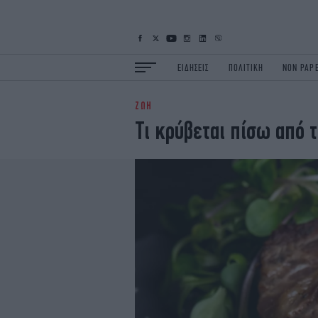
ΕΙΔΗΣΕΙΣ
ΠΟΛΙΤΙΚΗ
NON PAP
ΖΩΗ
ΕΙΔΗΣΕΙΣ
Π
Τι κρύβεται πίσω από 
ΟΙΚΟΝΟΜΙΑ
Κ
ΖΩΗ
Σ
ΠΟΛΗ
S
ΤΕΧΝΟΛΟΓΙΑ
Υ
EURO
G
iOPINIONS
i
OSCARS
T
NEWSLETTER