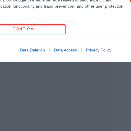
αι επαγγελματικές ομάδες που έρχονται
cation functionality and fraud prevention, and other user protection.
πως κηπουροί, αγρότες και κυνηγοί.
εφη
CONFIRM
Συ
Data Deletion
Data Access
Privacy Policy
Μ
-
Ο 