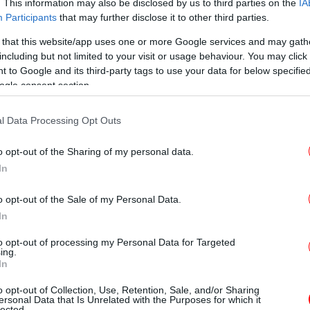
. This information may also be disclosed by us to third parties on the
IA
Participants
that may further disclose it to other third parties.
 that this website/app uses one or more Google services and may gath
αι το κόκκινο κρέας
Πώ
including but not limited to your visit or usage behaviour. You may click 
Ηλ
 to Google and its third-party tags to use your data for below specifi
ogle consent section.
ι συνήθως τρεις έως έξι ώρες μετά την
 ή αρνίσιου κρέατος. Τα συμπτώματα μπορεί
l Data Processing Opt Outs
Ότ
ς κνησμό στο δέρμα, ναυτία και κοιλιακούς
το
σπνοια, αναφυλαξία ή ακόμη και απειλητική
o opt-out of the Sharing of my personal data.
δή τα συμπτώματα εμφανίζονται με
In
ιάρκεια της νύχτας, η σύνδεση με την
αι εύκολα αντιληπτή και η αλλεργία
Τ
o opt-out of the Sale of my Personal Data.
πο
In
to opt-out of processing my Personal Data for Targeted
ing.
σης είναι μια σακχαρική ουσία που
In
,3-γαλακτόζη, γνωστή ως Alpha-Gal. Η ουσία
Κ
τα θηλαστικά, όχι όμως στον άνθρωπο. Όταν
o opt-out of Collection, Use, Retention, Sale, and/or Sharing
ersonal Data that Is Unrelated with the Purposes for which it
νθρωπο, μεταφέρει μέσω του σάλιου του
lected.