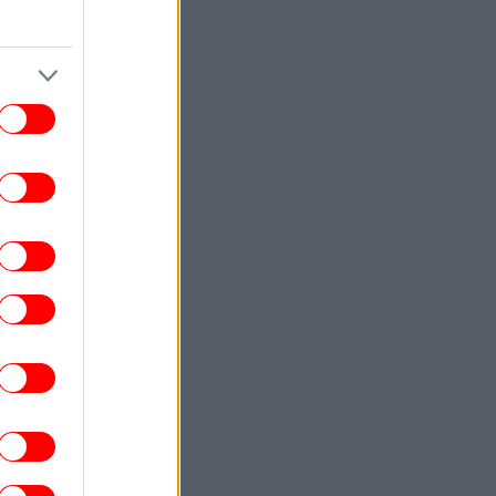
αναχωρούν τα πλοία
ΕΛΛΑΔΑ
07:47
Τουρισμός για όλους»: Για ποια ΑΦΜ
ίγουν οι αιτήσεις σήμερα -Οι δικαιούχοι
ΑΥΤΟΚΙΝΗΤΟ
07:42
 νέα τιμή από 26.900 ευρώ το Peugeot
408
TRAVEL
07:34
Δίδυμα»: Δύο μαγευτικές παραλίες στο
Αιγαίο με γαλαζοπράσινα νερά
οργάνωτες, ιδανικές για ψαροντούφεκο
ΚΟΣΜΟΣ
07:26
τα άκρα Ισπανία και Ιταλία με φόντο τη
ουτα -Κλιμακώνεται η διαμάχη για τους
συνοριακούς ελέγχους
ΕΛΛΑΔΑ
07:22