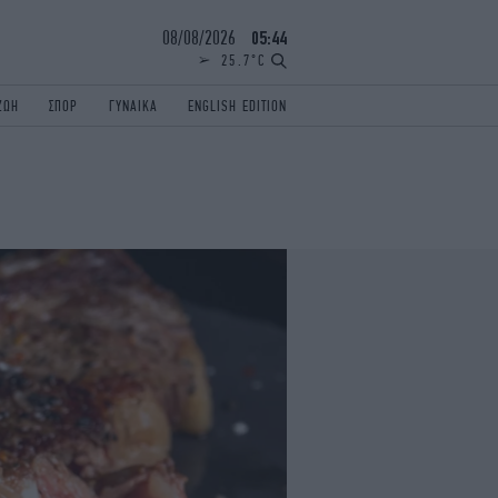
08/08/2026
05:44
25.7°C
ΖΩΗ
ΣΠΟΡ
ΓΥΝΑΙΚΑ
ENGLISH EDITION
ΕΛΛΑΔΑ
ΠΑΝΕΛΛΗΝΙΕΣ
ENGLISH EDITION
TRAVEL
ΟΛΥΜΠΙΑΚΟΙ ΑΓΩΝΕΣ
iAUTOKINITO
ΖΩΔΙΑ
ELAMEFORA