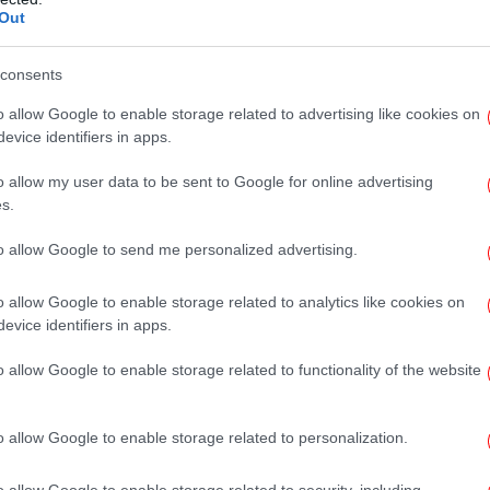
Out
σοποιητικό σύστημα αναγνωρίζει την ουσία
consents
«
αντισώματα. Σε επόμενη κατανάλωση κόκκινου
ανο
 μπορούν να προκαλέσουν αλλεργική
o allow Google to enable storage related to advertising like cookies on
evice identifiers in apps.
Σε
o allow my user data to be sent to Google for online advertising
s.
to allow Google to send me personalized advertising.
δέεται άμεσα με την κλιματική αλλαγή. Οι
«
γαλύτερες περίοδοι βλάστησης έχουν
o allow Google to enable storage related to analytics like cookies on
-Αν
 των κροτώνων σχεδόν σε όλη τη διάρκεια
evice identifiers in apps.
 τους εξάπλωση μετατοπίζεται συνεχώς προς
o allow Google to enable storage related to functionality of the website
χές, όπως η νότια Γερμανία και η Αυστρία,
Σ
 έχει ευαισθητοποιηθεί στην Alpha-Gal, αν
Θέ
εμφανίζει κλινικά συμπτώματα.
o allow Google to enable storage related to personalization.
o allow Google to enable storage related to security, including