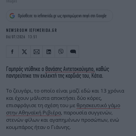
Images
iBOOKS
ΖΩΔΙΑ
OSCARS
THE OCEAN
Πρόσθεσε το iefimerida.gr ως προτιμώμενη πηγή στη Google
MEDIA
ELAMEFORA
NEWSROOM IEFIMERIDA.GR
NEWSLETTER
06/07/2026 13:51
Γαμπρός ντύθηκε ο
Θανάσης Αντετοκούνμπο,
καθώς
παντρεύτηκε την εκλεκτή της καρδιάς του, Κάτια.
Το ζευγάρι, το οποίο είναι μαζί εδώ και 13 χρόνια
και έχουν μάλιστα αποκτήσει δύο κόρες,
επισφράγισε τη σχέση του με
θρησκευτικό γάμο
στην Αθηναϊκή Ριβιέρα
, παρουσία συγγενών,
στενών φίλων και αγαπημένων προσώπων, ενώ
κουμπάρος ήταν ο Γιάννης.