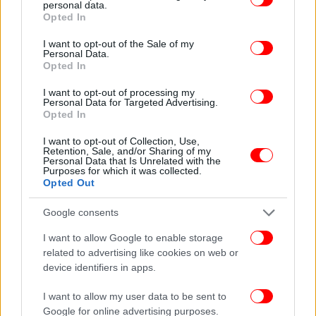
personal data.
grant or deny consent to Google and its third-party tags to
Opted In
use your data for below specified purposes in below Google
consent section.
I want to opt-out of the Sale of my
Personal Data.
Opted In
I want to opt-out of processing my
Personal Data for Targeted Advertising.
Opted In
I want to opt-out of Collection, Use,
Retention, Sale, and/or Sharing of my
Ωστόσο, με την πάροδο των χρόνων και καθώς η
Personal Data that Is Unrelated with the
Purposes for which it was collected.
οικογένειά τους μεγάλωνε, αποφάσισε να αλλάξει
Opted Out
τις προτεραιότητές της. Η ανατροφή των δύο
παιδιών και η καθημερινή στήριξη της οικογένειας
Google consents
αποτέλεσαν συνειδητή επιλογή, ειδικά σε μια
I want to allow Google to enable storage
περίοδο κατά την οποία οι αγωνιστικές
related to advertising like cookies on web or
υποχρεώσεις του Θανάση απαιτούσαν συχνά
device identifiers in apps.
ταξίδια, προετοιμασίες και πολύμηνη παραμονή
στο εξωτερικό.
I want to allow my user data to be sent to
Google for online advertising purposes.