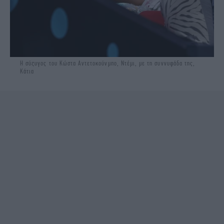
Η σύζυγος του Κώστα Αντετοκούνμπο, Ντέμι, με τη συννυφάδα της,
Κάτια