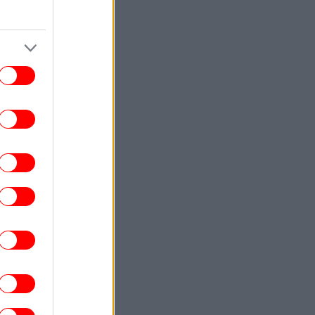
Καλιφόρνια
ΚΟΣΜΟΣ
23:19
νε viral νεαρή γυναίκα από την Αιθιοπία
-Η τυχαία συνάντηση στον δρόμο και η
εντυπωσιακή μεταμόρφωση που
καθηλώνει
ΕΛΛΑΔΑ
23:17
Συνελήφθησαν μια 63χρονη και ένας
71χρονος για τις φωτιές σε Σκύρο και
Λακωνία
ΕΛΛΑΔΑ
23:15
ίνεται η φωτιά στη Σκύρο -Ενισχύθηκαν
οι επίγειες δυνάμεις
ΕΛΛΑΔΑ
23:10
ΔΕ για την 75χρονη που βρέθηκε νεκρή
στα Χανιά και είχε διαφύγει από το
Αστυνομικό Τμήμα