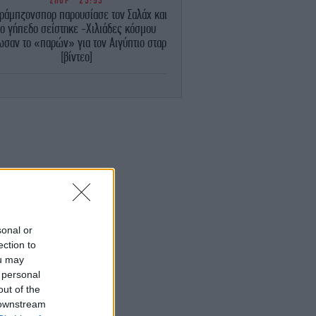
ΣΠΟΡ
23:53
ράμπζονσπορ παρουσίασε τον Σαλάχ και
το γήπεδο σείστηκε -Χιλιάδες κόσμου
ωσαν το «παρών» για τον Αιγύπτιο σταρ
[βίντεο]
ΚΟΣΜΟΣ
23:51
Ιταλία: To φετινό καλοκαίρι είναι το
θερμότερο του τελευταίου αιώνα
-Θερμοκρασία-ρεκόρ 48 βαθμών τη
Νάπολη
ΕΛΛΑΔΑ
23:46
Θαλάσσια ρύπανση στη Δραπετσώνα
υνελήφθη ο πλοίαρχος δεξαμενόπλοιου
sonal or
ΚΟΣΜΟΣ
23:43
ection to
Botafumeiro: Το γιγάντιο θυμιατό στην
ou may
Ισπανία που αιωρείται πάνω από τους
 personal
στούς με 68 χλμ./ώρα -Το εντυπωσιακό
out of the
τελετουργικό [βίντεο]
 downstream