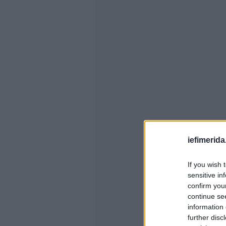
iefimerida
If you wish 
sensitive in
confirm you
continue se
information 
further disc