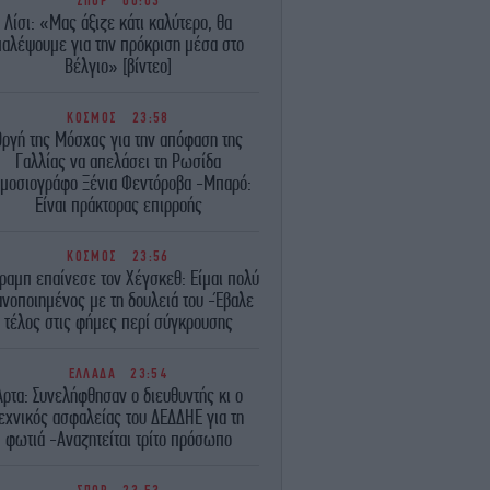
ΣΠΟΡ
00:03
Λίσι: «Μας άξιζε κάτι καλύτερο, θα
παλέψουμε για την πρόκριση μέσα στο
Βέλγιο» [βίντεο]
ΚΟΣΜΟΣ
23:58
Οργή της Μόσχας για την απόφαση της
Γαλλίας να απελάσει τη Ρωσίδα
μοσιογράφο Ξένια Φεντόροβα -Μπαρό:
Είναι πράκτορας επιρροής
ΚΟΣΜΟΣ
23:56
ραμπ επαίνεσε τον Χέγσκεθ: Είμαι πολύ
ανοποιημένος με τη δουλειά του -Έβαλε
τέλος στις φήμες περί σύγκρουσης
ΕΛΛΑΔΑ
23:54
Άρτα: Συνελήφθησαν ο διευθυντής κι ο
εχνικός ασφαλείας του ΔΕΔΔΗΕ για τη
φωτιά -Αναζητείται τρίτο πρόσωπο