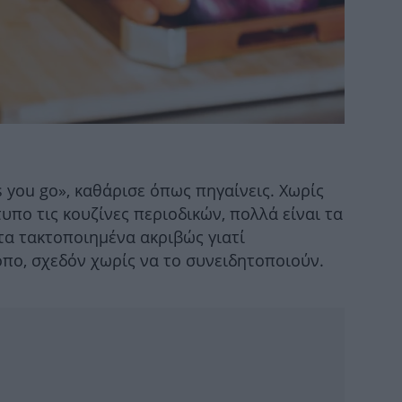
Η
κ
s you go», καθάρισε όπως πηγαίνεις. Χωρίς
πο τις κουζίνες περιοδικών, πολλά είναι τα
τα τακτοποιημένα ακριβώς γιατί
όπο, σχεδόν χωρίς να το συνειδητοποιούν.
μη
να
Π
γι