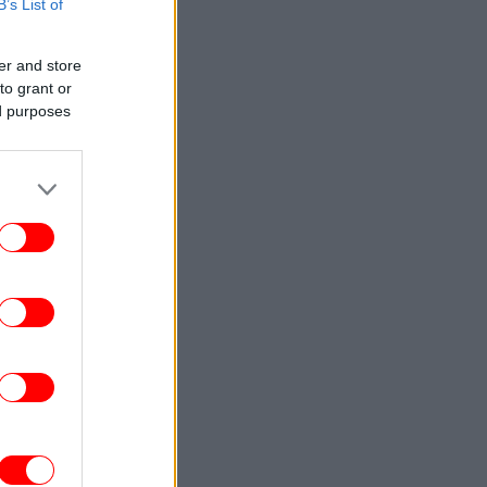
B’s List of
ΠΟΛΙΤΙΚΗ
23:38
 Χανιά ο Κυριάκος Μητσοτάκης -Βραδινή
έξοδος με τη σύζυγό του Μαρέβα στο
er and store
κέντρο της πόλης [εικόνες]
to grant or
ed purposes
ΣΠΟΡ
23:37
Καυτός» Βαγγέλης Παυλίδης: Σκόραρε
έναντι στην Χαρτς και έφτασε τα πέντε
γκολ σε τρία ματς ο επιθετικός της
Μπενφίκα [βίντεο]
ΚΟΣΜΟΣ
23:33
Σε ιστορικό υψηλό η AfD στις
ημοσκοπήσεις: Συγκεντρώνει ποσοστό
28%, επτά μονάδες μπροστά από το
CDU/CSU του Μερτς
ΚΟΣΜΟΣ
23:25
ίδα τον ναυαγοσώστη και λιποθύμησα»:
10χρονος μίλησε για πρώτη φορά μετά
τη συγκλονιστική διάσωσή του στην