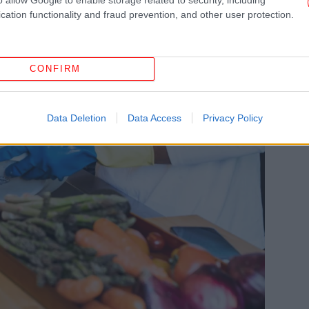
cation functionality and fraud prevention, and other user protection.
Τρ
Επ
α
CONFIRM
Νέ
Data Deletion
Data Access
Privacy Policy
πιπ
Το 