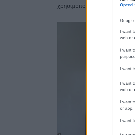
χρησιμοποιηθεί.
Opted 
Google 
I want t
web or d
I want t
purpose
I want 
I want t
web or d
I want t
or app.
I want t
I want t