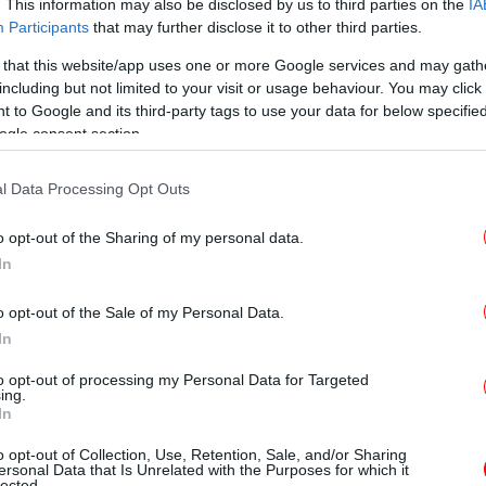
. This information may also be disclosed by us to third parties on the
IA
Participants
that may further disclose it to other third parties.
Στα
 that this website/app uses one or more Google services and may gath
including but not limited to your visit or usage behaviour. You may click 
 to Google and its third-party tags to use your data for below specifi
ηλεργασία και η προετοιμασία γευμάτων για
ogle consent section.
 την καθημερινότητα, αυτή η μικρή
«
απ
ην καθαριότητα. Σύμφωνα με τα όσα
l Data Processing Opt Outs
ποκαλύπτει έναν τρόπο σκέψης,
διαχείρισης
αστάσεων, που ξεπερνά κατά πολύ το απλό
o opt-out of the Sharing of my personal data.
In
 κουζίνας.
o opt-out of the Sale of my Personal Data.
δ
ειρεύεις είναι η υπογραφή του
In
to opt-out of processing my Personal Data for Targeted
ing.
In
 ενώ μαγειρεύει, σημαίνει ότι αξιοποιεί κάθε
«Ε
α ξεπλύνει μια επιφάνεια κοπής, να σκουπίσει
Ο 
o opt-out of Collection, Use, Retention, Sale, and/or Sharing
ersonal Data that Is Unrelated with the Purposes for which it
σει τα μπαχαρικά που έχουν ήδη
lected.