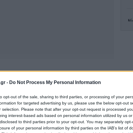
Νί
Σ
ηματα στον Ουκρανικό λαό
.gr -
Do Not Process My Personal Information
θα δωρίσει όλα τα έσοδα από τις τρεις
δη
to opt-out of the sale, sharing to third parties, or processing of your per
-3 Απριλίου) στους Ουκρανούς, θύματα αυτού
formation for targeted advertising by us, please use the below opt-out s
r selection. Please note that after your opt-out request is processed y
eing interest-based ads based on personal information utilized by us or
Ο Τ
disclosed to third parties prior to your opt-out. You may separately opt-
τον Ντεπαρντιέ την ρωσική υπηκοότητα
ικ
losure of your personal information by third parties on the IAB’s list of
Γαλλία δεδομένου ότι ο ηθοποιός