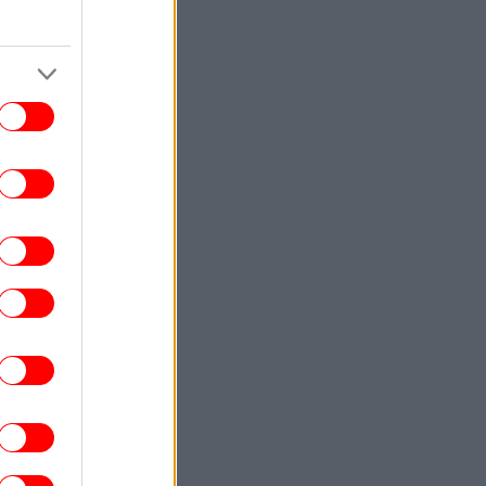
υνελήφθη ο πλοίαρχος δεξαμενόπλοιου
ΚΟΣΜΟΣ
23:43
Botafumeiro: Το γιγάντιο θυμιατό στην
Ισπανία που αιωρείται πάνω από τους
στούς με 68 χλμ./ώρα -Το εντυπωσιακό
τελετουργικό [βίντεο]
ΠΟΛΙΤΙΚΗ
23:38
 Χανιά ο Κυριάκος Μητσοτάκης -Βραδινή
έξοδος με τη σύζυγό του Μαρέβα στο
κέντρο της πόλης [εικόνες]
ΣΠΟΡ
23:37
Καυτός» Βαγγέλης Παυλίδης: Σκόραρε
έναντι στην Χαρτς και έφτασε τα πέντε
γκολ σε τρία ματς ο επιθετικός της
Μπενφίκα [βίντεο]
ΚΟΣΜΟΣ
23:33
Σε ιστορικό υψηλό η AfD στις