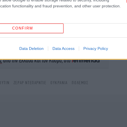
δ
cation functionality and fraud prevention, and other user protection.
CONFIRM
«Ε
Ο 
το Google News
και μάθετε πρώτοι όλες τις ειδήσεις
Data Deletion
Data Access
Privacy Policy
ς
από την Ελλάδα και τον Κόσμο, στο
Έγι
ΟΎΤΙΝ
ΖΕΡΑΡ ΝΤΕΠΑΡΝΤΙΕ
ΟΥΚΡΑΝΙΑ
ΠΟΛΕΜΟΣ