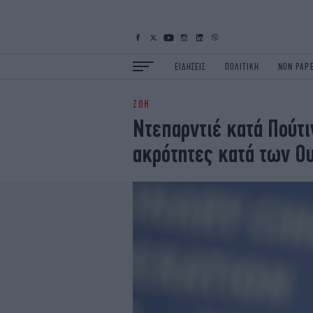
ΕΙΔΗΣΕΙΣ
ΠΟΛΙΤΙΚΗ
NON PAP
ΖΩΗ
ΕΙΔΗΣΕΙΣ
Π
Ντεπαρντιέ κατά Πούτι
ΟΙΚΟΝΟΜΙΑ
Κ
ακρότητες κατά των Ο
ΖΩΗ
Σ
ΠΟΛΗ
S
ΤΕΧΝΟΛΟΓΙΑ
Υ
EURO
G
iOPINIONS
i
OSCARS
T
NEWSLETTER