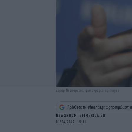
Ζεράρ Ντεπαρντιε, φωτογραφία apimages
Πρόσθεσε το iefimerida.gr ως προτιμώμενη π
NEWSROOM IEFIMERIDA.GR
01/04/2022 15:51