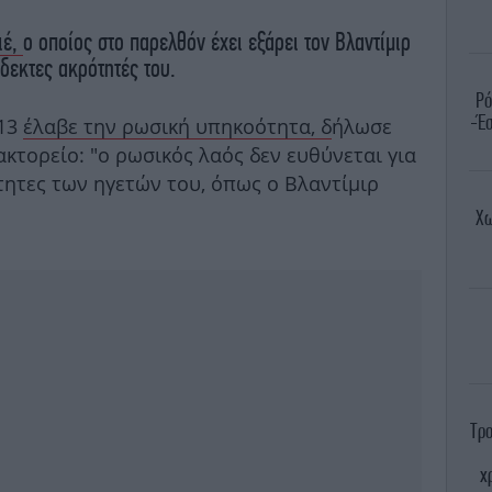
ιέ,
ο οποίος στο παρελθόν έχει εξάρει τον Βλαντίμιρ
άδεκτες ακρότητές του.
Ρό
-Έσ
013
έλαβε την ρωσική υπηκοότητα, δ
ήλωσε
ακτορείο: "ο ρωσικός λαός δεν ευθύνεται για
τητες των ηγετών του, όπως ο Βλαντίμιρ
Χω
Τρο
χ