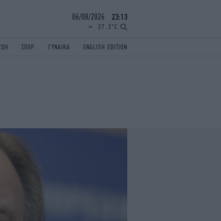
06/08/2026
23:13
27.3°C
ΖΩΗ
ΣΠΟΡ
ΓΥΝΑΙΚΑ
ENGLISH EDITION
ΕΛΛΑΔΑ
ΠΑΝΕΛΛΗΝΙΕΣ
ENGLISH EDITION
TRAVEL
ΟΛΥΜΠΙΑΚΟΙ ΑΓΩΝΕΣ
iAUTOKINITO
ΖΩΔΙΑ
ELAMEFORA