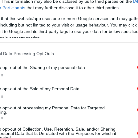
. This information may also be disclosed by us to third parties on the
IA
 την πατρίδα του για να αποφύγει να
Participants
that may further disclose it to other third parties.
ο για τους εκατομμυριούχους.
 that this website/app uses one or more Google services and may gath
including but not limited to your visit or usage behaviour. You may click 
τ
ατήριό του από τον ίδιο τον Πούτιν στην
 to Google and its third-party tags to use your data for below specifi
 προέδρου στη Μαύρη Θάλασσα.
ogle consent section.
l Data Processing Opt Outs
Η Τ
έδ
o opt-out of the Sharing of my personal data.
ιατί από την αρχή μιλούσε για «έγκλημα»
In
ωστη τραγωδία του
κίνο: Σε εκπομπή είχαν φωτογραφία μου με
o opt-out of the Sale of my Personal Data.
αν αν τους αρέσει
In
Οι αναρτήσεις των διασήμων για το έγκλημα
to opt-out of processing my Personal Data for Targeted
ing.
In
της «Θοδώρας» είχε γενέθλια -Ολος ο
o opt-out of Collection, Use, Retention, Sale, and/or Sharing
ersonal Data that Is Unrelated with the Purposes for which it
lected.