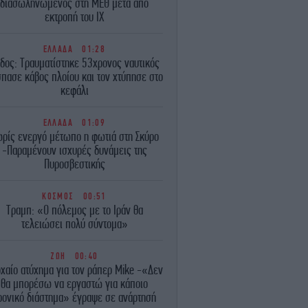
διασωληνωμένος στη ΜΕΘ μετά από
εκτροπή του ΙΧ
ΕΛΛΑΔΑ
01:28
δος: Τραυματίστηκε 53χρονος ναυτικός
πασε κάβος πλοίου και τον χτύπησε στο
κεφάλι
ΕΛΛΑΔΑ
01:09
ρίς ενεργό μέτωπο η φωτιά στη Σκύρο
-Παραμένουν ισχυρές δυνάμεις της
Πυροσβεστικής
ΚΟΣΜΟΣ
00:51
Τραμπ: «Ο πόλεμος με το Ιράν θα
τελειώσει πολύ σύντομα»
ΖΩΗ
00:40
χαίο ατύχημα για τον ράπερ Mike -«Δεν
θα μπορέσω να εργαστώ για κάποιο
ρονικό διάστημα» έγραψε σε ανάρτησή