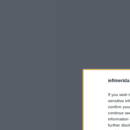
iefimerida
If you wish 
sensitive in
confirm you
continue se
information 
further disc