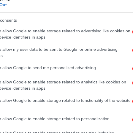
πυ
 έδωσα τόση σημασία. Πήγα, το αφαίρεσα. Το
Out
ψία
.
consents
o allow Google to enable storage related to advertising like cookies on
π
evice identifiers in apps.
o allow my user data to be sent to Google for online advertising
s.
WN
to allow Google to send me personalized advertising.
επ
λαδή, πήγα μετά από 2 μήνες να πάρω τη
o allow Google to enable storage related to analytics like cookies on
 υπάρχει ο φάκελός σου, δεν υπάρχει η
evice identifiers in apps.
 Μα, λέω, δεν έχω έρθει. Από αμέλεια δικιά
Gre
 λίπωμα, δεν το 'ψαξα παραπέρα. Δεν πήγα
o allow Google to enable storage related to functionality of the website
, φέτος, δηλαδή, τον Απρίλιο, αυτό
απλά δεν το καθάρισε καλά ο περσινός
o allow Google to enable storage related to personalization.
Θε
α σε 2-3 γιατρούς και μου λέγανε "είναι
 έδωσε αντιβίωση. Και καταλήγουμε σε έναν
o allow Google to enable storage related to security, including