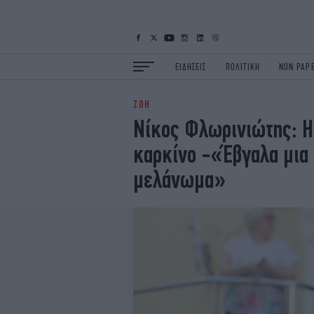
ΕΙΔΗΣΕΙΣ
ΠΟΛΙΤΙΚΗ
NON PAP
ΖΩΗ
ΕΙΔΗΣΕΙΣ
Π
Νίκος Φλωρινιώτης: Η 
ΟΙΚΟΝΟΜΙΑ
Κ
καρκίνο -«Έβγαλα μια 
ΖΩΗ
Σ
ΠΟΛΗ
S
μελάνωμα»
ΤΕΧΝΟΛΟΓΙΑ
Υ
EURO
G
iOPINIONS
i
OSCARS
T
NEWSLETTER