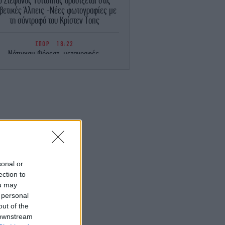
Ο Στέφανος Τσιτσιπάς δροσίζεται στις
βετικές Άλπεις -Νέες φωτογραφίες με
τη σύντροφό του Κρίστεν Τοπς
ΣΠΟΡ
18:22
Νότιγχαμ Φόρεστ, μεταγραφές:
Ολοκληρώνει το δυνατό χτύπημα με
Ντιομαντέ
TRAVEL
18:17
το Άμπου Ντάμπι κατασκευάζουν «νησί
ευεξίας» αξίας 11 δισ. δολαρίων
STORIES
18:16
Οι ανθελληνικές ταραχές του Τορόντο:
εις μέρες βίας τον Αύγουστο του 1918 -
sonal or
να ξεχασμένο κεφάλαιο της ελληνικής
ection to
διασποράς
ou may
 personal
TRAVEL
18:14
out of the
ο Beach.com επέλεξε τις 25 καλύτερες
 downstream