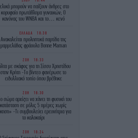
ΣΠΟΡ
18:44
ελικά μπορούν να παίξουν άνδρες στο
κορυφαίο πρωτάθλημα γυναικών; Ο
κανόνας του WNBA και το… κενό
ΕΛΛΑΔΑ
18:38
Ανακαλείται προληπτικά παρτίδα της
μαρμελάδας φράουλα Bonne Maman
ΖΩΗ
18:33
όλτα με σκάφος για τη Σίσσυ Χρηστίδου
στην Κρήτη -Το βίντεο φανέρωσε το
ειδυλλιακό τοπίο όπου βρέθηκε
ΖΩΗ
18:30
ο σώμα αρχίζει να χάνει τη φυσική του
κατάσταση σε μόλις 5 ημέρες χωρίς
κηση» -Τι συμβουλεύει ερευνήτρια για
το καλοκαίρι
ΖΩΗ
18:24