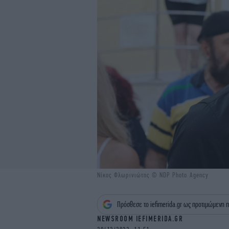
Νίκος Φλωρινιώτης © NDP Photo Agency
Πρόσθεσε το iefimerida.gr ως προτιμώμενη π
NEWSROOM IEFIMERIDA.GR