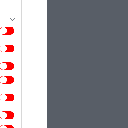
ρκαγιές: Η εφιαλτική πρόβλεψη ομάδας
επιστημόνων
ΕΛΛΑΔΑ
17:44
Σε red code η Αττική και άλλες πέντε
εριοχές την Κυριακή - Δείτε τον χάρτη
πρόβλεψης κινδύνου για πυρκαγιές
ΣΠΟΡ
17:36
BA: Η Ένωση Παικτριών αντεπιτίθεται
στους Καντέρ και Γουάιτ - «Δεν θα
ιτρέψουμε να μας χρησιμοποιήσουν ως
πολιτικά πιόνια»
ENGLISH
17:32
ece to Launch Fully Digital Disaster Aid
System in September, Minister Says
ΕΛΛΑΔΑ
17:25
σσαλονίκη: Σε ύφεση η φωτιά στη Σίνδο
- Χωρίς ενεργό μέτωπο