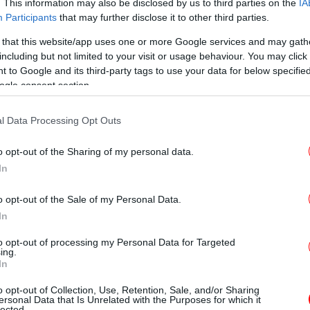
πα
. This information may also be disclosed by us to third parties on the
IA
Participants
that may further disclose it to other third parties.
 that this website/app uses one or more Google services and may gath
including but not limited to your visit or usage behaviour. You may click 
Ο
 to Google and its third-party tags to use your data for below specifi
Σ
ρώτη φορά για τον μεγάλο αγώνα που έδινε,
ogle consent section.
ν θάνατο του πατέρα του,
Γιάννη Φλωρινιώτη,
διάστημα μπαινόβγαινε στο νοσοκομείο και
l Data Processing Opt Outs
ταν στο Λαϊκό Νοσοκομείο.
o opt-out of the Sharing of my personal data.
ο μελάνωμα και τη λάθος διάγνωση
In
o opt-out of the Sale of my Personal Data.
ντας στην εκπομπή «Αλήθειες με τη Ζήνα»,
In
H 
 καρκίνο.
to opt-out of processing my Personal Data for Targeted
ing.
In
ίνησαν όλα πριν 5 χρόνια. Είχα μία
σα στον ώμο, το οποίο αυτό δεν μου
o opt-out of Collection, Use, Retention, Sale, and/or Sharing
ersonal Data that Is Unrelated with the Purposes for which it
α για 5 χρόνια. Πριν έναν χρόνο άρχισε να
lected.