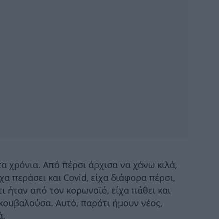
O
πο
α χρόνια. Από πέρσι άρχισα να χάνω κιλά,
Χ
χα περάσει και Covid, είχα διάφορα πέρσι,
με
ι ήταν από τον κορωνοϊό, είχα πάθει και
 κουβαλούσα. Αυτό, παρότι ήμουν νέος,
ά.