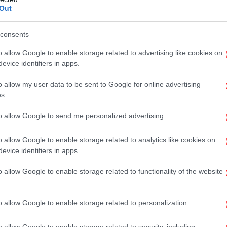
εκεμβρίου.
Out
Αξι
καταγγελία, του έστελναν μηνύματα
consents
ά και απειλώντας τον ότι αν δεν εμφανιστεί
o allow Google to enable storage related to advertising like cookies on
του. Ο πατέρας του θύματος έσπευσε στην
evice identifiers in apps.
Έ
 συμβάν, δίνοντας τα ονόματα των δραστών.
Σα
o allow my user data to be sent to Google for online advertising
s.
προανάκριση.
to allow Google to send me personalized advertising.
Β
o allow Google to enable storage related to analytics like cookies on
evice identifiers in apps.
o allow Google to enable storage related to functionality of the website
Φω
o allow Google to enable storage related to personalization.
o allow Google to enable storage related to security, including