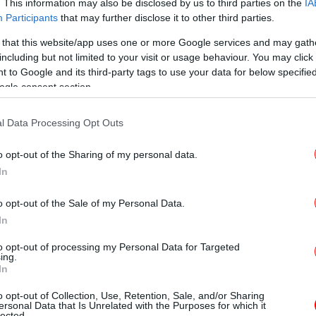
. This information may also be disclosed by us to third parties on the
IA
Participants
that may further disclose it to other third parties.
 that this website/app uses one or more Google services and may gath
T
including but not limited to your visit or usage behaviour. You may click 
 to Google and its third-party tags to use your data for below specifi
ogle consent section.
Ο
l Data Processing Opt Outs
πούσαν και τραβούσαν βίντεο
o opt-out of the Sharing of my personal data.
In
 πλατεία της Αγίας Παρασκευής, όταν το
Φρ
ε την αδελφή του ενός είναι φίλος- καθώς
E
o opt-out of the Sale of my Personal Data.
σο, κατά τη διάρκεια της κουβέντας δύο
In
 του ρίχνουν σφαλιάρες, ενώ άλλος
to opt-out of processing my Personal Data for Targeted
ing.
Φο
In
χα
όμως, εκεί. Αφού του άρπαξαν το πορτοφόλι,
o opt-out of Collection, Use, Retention, Sale, and/or Sharing
ersonal Data that Is Unrelated with the Purposes for which it
σαν ότι θα τον ξυλοκοπήσουν εάν δεν τους
lected.