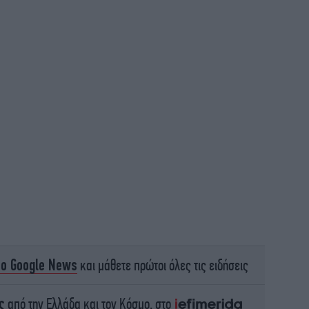
Π
1
άνθ
Μο
ημ
κυ
το Google News
και μάθετε πρώτοι όλες τις ειδήσεις
ς
από την Ελλάδα και τον Κόσμο, στο