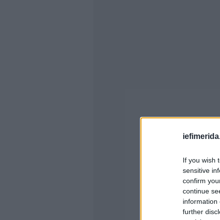
iefimerida
If you wish 
sensitive in
confirm you
continue se
information 
further disc