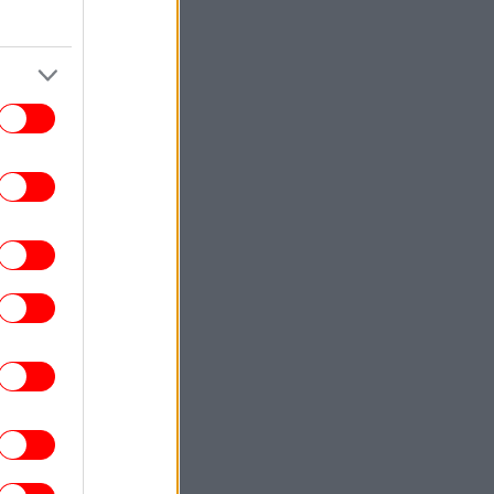
ΚΟΣΜΟΣ
22:40
ωματούχος ΗΠΑ: Με τη συμφωνία για το
Στενό του Ορμούζ θα αρθεί ο ναυτικός
αποκλεισμός του Ιράν
ΕΛΛΑΔΑ
22:32
ρχονται ισχυρά μελτέμια και 39άρια το
ββατοκύριακο -Συναγερμός για φωτιές,
ποιες περιοχές μπαίνουν σε Red Code
ΚΟΣΜΟΣ
22:27
ρετανία: Καταδικάστηκε serial killer για
τον φόνο δύο γυναικών -Η αστυνομία
απολογήθηκε γιατί τον είχε αφήσει
ελεύθερο
ΕΛΛΑΔΑ
22:19
τιά σε ισόγειο κατάστημα στη Λεωφόρο
Αμφιθέας, στον Άλιμο -Εκκενώθηκε
προληπτικά πολυκατοικία