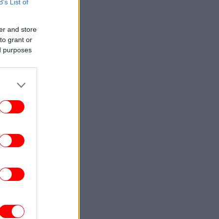
B’s List of
ENGLISH
23:09
Attica Roots Festival Draws Tens of
er and store
housands to Nine Free Concerts Across
to grant or
Athens Region
ed purposes
ΚΟΣΜΟΣ
23:03
υκρανία: Δύο νεκροί και έξι τραυματίες
από ρωσικά πλήγματα στο
Ντνιπροπετρόφσκ
ΖΩΗ
22:59
αντσέσκα Τόκα: Η Ιταλίδα χορεύτρια στη
urovision 2026 ποζάρει ολόγυμνη στην
μπανιέρα της
ΚΟΣΜΟΣ
22:47
ν ντερ Λάιεν: Η πρόεδρος της Κομισιόν
ιρετίζει τις αμερικανικές κυρώσεις σε
βάρος της Ρωσίας