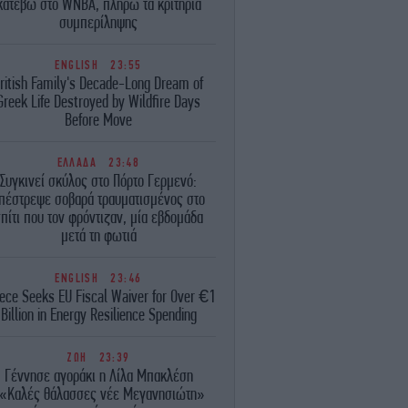
κατέβω στο WNBA, πληρώ τα κριτήρια
συμπερίληψης
ENGLISH
23:55
ritish Family's Decade-Long Dream of
Greek Life Destroyed by Wildfire Days
Before Move
ΕΛΛΑΔΑ
23:48
Συγκινεί σκύλος στο Πόρτο Γερμενό:
πέστρεψε σοβαρά τραυματισμένος στο
πίτι που τον φρόντιζαν, μία εβδομάδα
μετά τη φωτιά
ENGLISH
23:46
ece Seeks EU Fiscal Waiver for Over €1
Billion in Energy Resilience Spending
ΖΩΗ
23:39
Γέννησε αγοράκι η Λίλα Μπακλέση
«Καλές θάλασσες νέε Μεγανησιώτη»