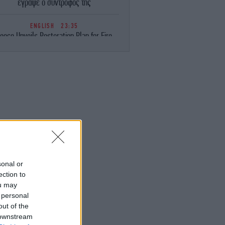
έγραψε ο σύντροφός της
ENGLISH
23:35
eece Unveils Restoration Plan for Fire-
avaged Western Attica, Vows Erosion
Works by September 15
ΕΛΛΑΔΑ
23:28
Φωτιά στη Σητεία -Επιχειρούν 40
οσβέστες, ισχυροί άνεμοι στην περιοχή
ΚΟΣΜΟΣ
23:16
ιμακώνεται η κόντρα Μαδρίτης-Ρώμης:
Η κυβέρνηση Σάντσεθ ανακοίνωσε
έγχους στα σύνορα για ταξιδιώτες από
την Ιταλία
sonal or
ection to
ou may
ΚΟΣΜΟΣ
23:14
 personal
υρκία: «Η συμφωνία με το Πακιστάν και
η Σαουδική Αραβία δεν αντιβαίνει στις
out of the
δεσμεύσεις μας προς το ΝΑΤΟ»
 downstream