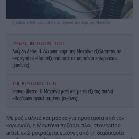
O tattoo artist αποτυπώνει το τατουάζ στο χέρι της Μαντόνα
ΓΥΝΑΙΚΑ
08/12/2020 13:00
Λούρδη Λεόν: Η 24χρονη κόρη της Μαντόνα εξελίσσεται σε
sex symbol -Πιο σέξι από ποτέ σε καμπάνια εσωρούχων
[εικόνες]
ΖΩΗ
01/12/2020 14:10
Σπάνιο βίντεο: Η Μαντόνα μαζί και με τα έξι της παιδιά
-Ποζάρουν αγκαλιασμένοι [εικόνες]
Με
ροζ μαλλιά
και μάσκα για προστασία από τον
κορωνοϊό, η Μαντόνα ποζάρει πλάι στον tattoo
artist, ενώ μοιράζεται εικόνες από τη διαδικασία