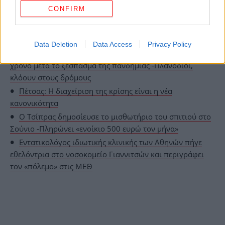
CONFIRM
ΟΛΕΣ ΟΙ ΕΙΔΗΣΕΙΣ
Data Deletion
Data Access
Privacy Policy
Κορωνοϊός: Πώς είναι η ζωή στην Ουχάν σήμερα, έναν
χρόνο μετά το ξέσπασμα της πανδημίας -Πλανόδιοι,
κλόουν στους δρόμους
Πέτσας: Η διαχείριση της κρίσης είναι η νέα
κανονικότητα
Ο Τσίπρας δημοσίευσε το μισθωτήριο του σπιτιού στο
Σούνιο -Πληρώνει «ενοίκιο 500 ευρώ τον μήνα»
Εντατικολόγος ιδιωτικής κλινικής των Αθηνών πήγε
εθελόντρια στο νοσοκομείο Γιαννιτσών και περιγράφει
τον «πόλεμο» στις ΜΕΘ