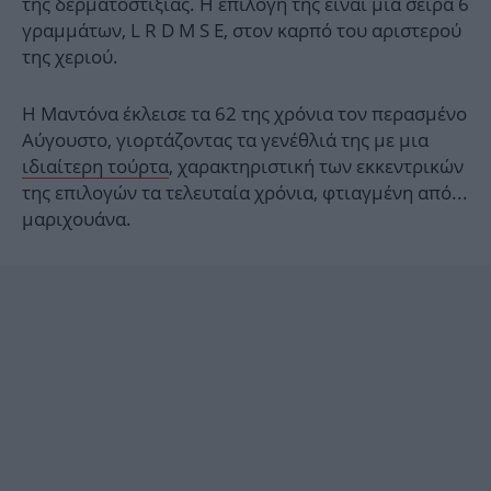
της δερματοστιξίας. Η επιλογή της είναι μια σειρά 6
γραμμάτων, L R D M S E, στον καρπό του αριστερού
της χεριού.
Η Μαντόνα έκλεισε τα 62 της χρόνια τον περασμένο
Αύγουστο, γιορτάζοντας τα γενέθλιά της με μια
ιδιαίτερη τούρτα
, χαρακτηριστική των εκκεντρικών
της επιλογών τα τελευταία χρόνια, φτιαγμένη από...
μαριχουάνα.