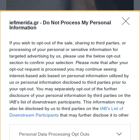
iefimerida.gr -
Do Not Process My Personal
Information
If you wish to opt-out of the sale, sharing to third parties, or
processing of your personal or sensitive information for
targeted advertising by us, please use the below opt-out
section to confirm your selection. Please note that after your
opt-out request is processed you may continue seeing
interest-based ads based on personal information utilized by
us or personal information disclosed to third parties prior to
your opt-out. You may separately opt-out of the further
disclosure of your personal information by third parties on the
IAB’s list of downstream participants. This information may
also be disclosed by us to third parties on the
IAB’s List of
Downstream Participants
that may further disclose it to other
third parties.
Τα έξι αρχικά γράμματα των παιδιών της Μαντόνα στο τατουάζ της
τραγουδίστριας
Please note that this website/app uses one or more Google
Personal Data Processing Opt Outs
services and may gather and store information including but