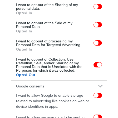
Έτσι, το L R D M S E αναπαριστά το αρχικό όνομα
not limited to your visit or usage behaviour. You may click to
I want to opt-out of the Sharing of my
personal data.
των παιδιών της,
Λούρδη
, 24 ετών, Ρόκιο, 20 ετών,
grant or deny consent to Google and its third-party tags to
Opted In
Ντέιβιντ, 15 ετών, Μέρσι, 14 ετών και οι δίδυμες
use your data for below specified purposes in below Google
consent section.
Στέλλα και Εστέρ, 8 ετών.
I want to opt-out of the Sale of my
Personal Data.
Opted In
Στις αρχές του μήνα, η
Μαντόνα
δημοσίευσε ένα
I want to opt-out of processing my
βίντεο, στο οποίο εμφανίζεται να περνά χρόνο με
Personal Data for Targeted Advertising.
τα έξι παιδιά της. Ολόκληρη η οικογένεια πρέπει να
Opted In
είχε βρεθεί μαζί το Σαββατοκύριακο των
I want to opt-out of Collection, Use,
Ευχαριστιών, καθώς στο βίντεο φαίνονται να έχουν
Retention, Sale, and/or Sharing of my
Personal Data that Is Unrelated with the
ντυθεί όλοι με τα καλά τους και να περνούν
Purposes for which it was collected.
ποιοτικό χρόνο μαζί.
Opted Out
Google consents
I want to allow Google to enable storage
related to advertising like cookies on web or
device identifiers in apps.
I want to allow my user data to be sent to