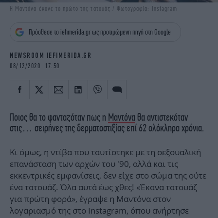
iBOOKS
ΖΩΔΙΑ
Η Μαντόνα έκανε το πρώτο της τατουάζ / Φωτογραφία: Instagram
OSCARS
THE OCEAN
Πρόσθεσε το iefimerida.gr ως προτιμώμενη πηγή στη Google
MEDIA
ELAMEFORA
NEWSROOM IEFIMERIDA.GR
NEWSLETTER
08/12/2020 17:50
Ποιος θα το φανταζόταν πως η
Μαντόνα
θα αντιστεκόταν
στις… σειρήνες της δερματοστιξίας επί 62 ολόκληρα χρόνια.
Κι όμως, η ντίβα που ταυτίστηκε με τη σεξουαλική
επανάσταση των αρχών του '90, αλλά και τις
εκκεντρικές εμφανίσεις, δεν είχε στο σώμα της ούτε
ένα τατουάζ. Όλα αυτά έως χθες! «Έκανα τατουάζ
για πρώτη φορά», έγραψε η Μαντόνα στον
λογαριασμό της στο Instagram, όπου ανήρτησε