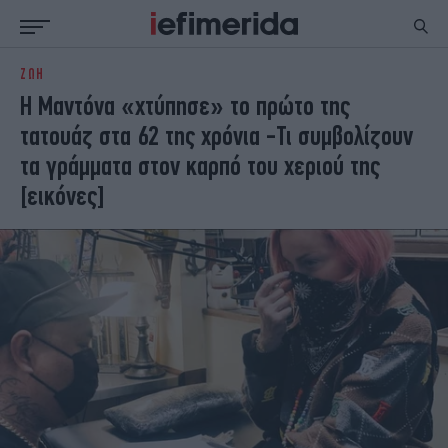
ΖΩΗ
ΕΙΔΗΣΕΙΣ
ΠΟΛΙΤΙΚΗ
Η Μαντόνα «χτύπησε» το πρώτο της
NON PAPER
ΕΛΛΑΔΑ
τατουάζ στα 62 της χρόνια -Τι συμβολίζουν
ΟΙΚΟΝΟΜΙΑ
ΚΟΣΜΟΣ
τα γράμματα στον καρπό του χεριού της
ΠΟΛΙΤΙΣΜΟΣ
ΠΑΝΕΛΛΗΝΙΕΣ
[εικόνες]
ΖΩΗ
ΣΠΟΡ
ΓΥΝΑΙΚΑ
ENGLISH EDITION
ΠΟΛΗ
STORIES
ΕΚΛΟΓΕΣ
TRAVEL
ΤΕΧΝΟΛΟΓΙΑ
ΥΓΕΙΑ
DESIGN
ΟΛΥΜΠΙΑΚΟΙ ΑΓΩΝΕΣ
EURO
GREEN
PODCAST
iAUTOKINITO
iOPINIONS
iGASTRONOMIE