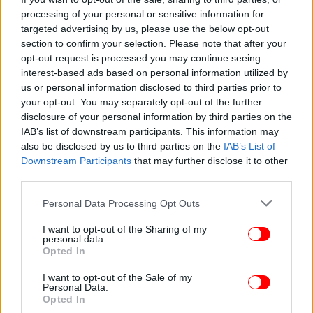
processing of your personal or sensitive information for
targeted advertising by us, please use the below opt-out
section to confirm your selection. Please note that after your
opt-out request is processed you may continue seeing
interest-based ads based on personal information utilized by
us or personal information disclosed to third parties prior to
ΖΩΗ
13/07/2026 10:42
your opt-out. You may separately opt-out of the further
Αυτός είναι ο μεγαλύτερος έρωτας της Μαντόνα
disclosure of your personal information by third parties on the
-Δεν τον ξεπέρασε ποτέ, σύμφωνα με όσα λέει
IAB’s list of downstream participants. This information may
also be disclosed by us to third parties on the
IAB’s List of
στενός φίλος της
Downstream Participants
that may further disclose it to other
third parties.
Please note that this website/app uses one or more Google
Personal Data Processing Opt Outs
services and may gather and store information including but
not limited to your visit or usage behaviour. You may click to
I want to opt-out of the Sharing of my
personal data.
grant or deny consent to Google and its third-party tags to
Opted In
use your data for below specified purposes in below Google
consent section.
I want to opt-out of the Sale of my
Personal Data.
Opted In