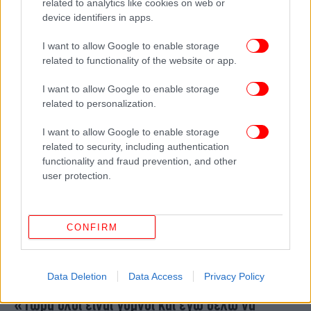
related to analytics like cookies on web or
Η Μαντόνα για την περιπέτεια της υγείας της:
device identifiers in apps.
Έπαθε σήψη και ήταν σε κώμα για δύο μέρες
I want to allow Google to enable storage
-«Μου ήταν δύσκολο να περπατήσω ως τον
related to functionality of the website or app.
κήπο», λέει
I want to allow Google to enable storage
related to personalization.
I want to allow Google to enable storage
related to security, including authentication
functionality and fraud prevention, and other
user protection.
CONFIRM
Data Deletion
Data Access
Privacy Policy
ΠΟΛΙΤΙΣΜΟΣ
01/07/2026 13:16
«Τώρα όλοι είναι γυμνοί και εγώ θέλω να