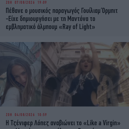
ΖΩΗ
07/08/2026 19:09
iBOOKS
ΖΩΔΙΑ
Πέθανε ο μουσικός παραγωγός Γουίλιαμ Όρμπιτ
OSCARS
THE OCEAN
-Είχε δημιουργήσει με τη Μαντόνα το
MEDIA
ELAMEFORA
εμβληματικό άλμπουμ «Ray of Light»
NEWSLETTER
ΖΩΗ
04/08/2026 10:59
Η Τζένιφερ Λόπεζ αναβιώνει το «Like a Virgin»