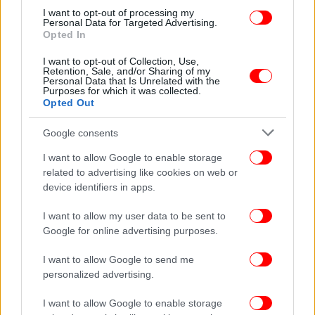
I want to opt-out of processing my
Personal Data for Targeted Advertising.
Opted In
ΓΥΝΑΙΚΑ
02/07/2026 20:00
I want to opt-out of Collection, Use,
Η Μαντόνα αποκαλύπτει ποιο αντικείμενο του
Retention, Sale, and/or Sharing of my
Personal Data that Is Unrelated with the
σπιτιού της είναι το αγαπημένο της
Purposes for which it was collected.
Opted Out
Google consents
I want to allow Google to enable storage
related to advertising like cookies on web or
device identifiers in apps.
I want to allow my user data to be sent to
Google for online advertising purposes.
I want to allow Google to send me
personalized advertising.
I want to allow Google to enable storage
ΖΩΗ
02/07/2026 14:05