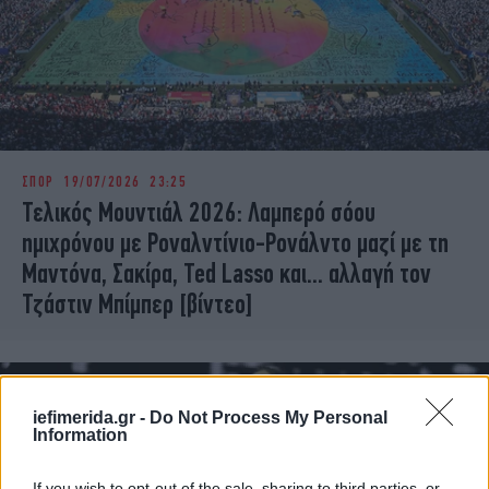
ΣΠΟΡ
19/07/2026 23:25
Τελικός Μουντιάλ 2026: Λαμπερό σόου
ημιχρόνου με Ροναλντίνιο-Ρονάλντο μαζί με τη
Μαντόνα, Σακίρα, Ted Lasso και... αλλαγή τον
Τζάστιν Μπίμπερ [βίντεο]
iefimerida.gr -
Do Not Process My Personal
Information
If you wish to opt-out of the sale, sharing to third parties, or