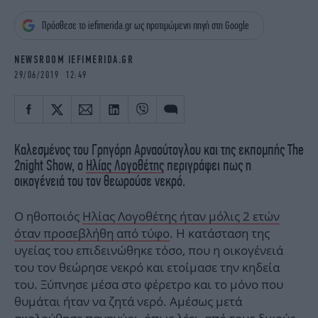
iBOOKS
ΖΩΔΙΑ
Πρόσθεσε το iefimerida.gr ως προτιμώμενη πηγή στη Google
OSCARS
THE OCEAN
MEDIA
ELAMEFORA
NEWSROOM IEFIMERIDA.GR
29/06/2019 12:49
NEWSLETTER
Καλεσμένος του Γρηγόρη Αρναούτογλου και της εκπομπής The
2night Show, ο
Ηλίας Λογοθέτης
περιγράφει πως η
οικογένειά του τον θεωρούσε νεκρό.
Ο ηθοποιός
Ηλίας Λογοθέτης ήταν μόλις 2 ετών
όταν προσεβλήθη από τύφο
. Η κατάσταση της
υγείας του επιδεινώθηκε τόσο, που η οικογένειά
του τον θεώρησε νεκρό και ετοίμασε την κηδεία
του. Ξύπνησε μέσα στο φέρετρο και το μόνο που
θυμάται ήταν να ζητά νερό. Αμέσως μετά