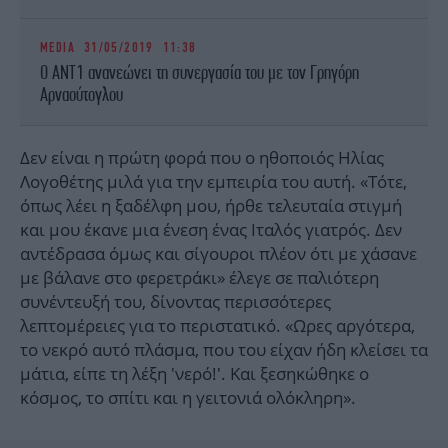
MEDIA
31/05/2019 11:38
Ο ΑΝΤ1 ανανεώνει τη συνεργασία του με τον Γρηγόρη
Αρναούτογλου
Δεν είναι η πρώτη φορά που ο ηθοποιός Ηλίας
Λογοθέτης μιλά για την εμπειρία του αυτή. «Τότε,
όπως λέει η ξαδέλφη μου, ήρθε τελευταία στιγμή
και μου έκανε μια ένεση ένας Ιταλός γιατρός. Δεν
αντέδρασα όμως και σίγουροι πλέον ότι με χάσανε
με βάλανε στο φερετράκι» έλεγε σε παλιότερη
συνέντευξή του, δίνοντας περισσότερες
λεπτομέρειες για το περιστατικό. «Ωρες αργότερα,
το νεκρό αυτό πλάσμα, που του είχαν ήδη κλείσει τα
μάτια, είπε τη λέξη 'νερό!'. Και ξεσηκώθηκε ο
κόσμος, το σπίτι και η γειτονιά ολόκληρη».