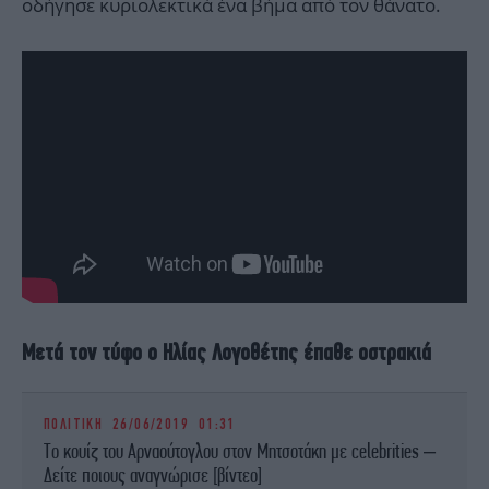
οδήγησε κυριολεκτικά ένα βήμα από τον θάνατο.
Μετά τον τύφο ο Ηλίας Λογοθέτης έπαθε οστρακιά
ΠΟΛΙΤΙΚΗ
26/06/2019 01:31
Το κουίζ του Αρναούτογλου στον Μητσοτάκη με celebrities –
Δείτε ποιους αναγνώρισε [βίντεο]