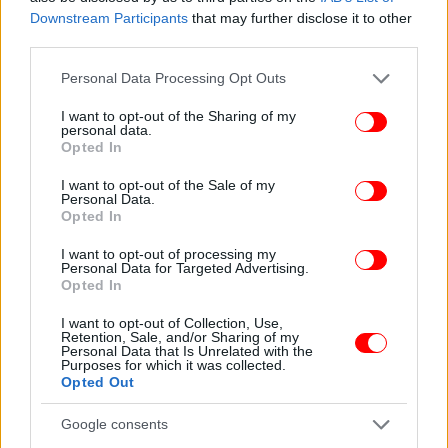
Downstream Participants
that may further disclose it to other
third parties.
Please note that this website/app uses one or more Google
Personal Data Processing Opt Outs
services and may gather and store information including but
not limited to your visit or usage behaviour. You may click to
I want to opt-out of the Sharing of my
personal data.
grant or deny consent to Google and its third-party tags to
Opted In
use your data for below specified purposes in below Google
consent section.
I want to opt-out of the Sale of my
Personal Data.
Opted In
I want to opt-out of processing my
Personal Data for Targeted Advertising.
Οπως αποκάλυπτε μάλιστα τότε ο Ηλίας Λογοθέτης,
Opted In
λίγα χρόνια αργότερα πέρασε μια άλλη σοβαρή
I want to opt-out of Collection, Use,
ασθένεια: «Στην 4η δημοτικού είχα πάθει μια
Retention, Sale, and/or Sharing of my
Personal Data that Is Unrelated with the
δύσκολη ασθένεια, την οστρακιά, που τότε ήταν
Purposes for which it was collected.
θανατηφόρα. Νομίζω ότι σ' εκείνη την περίοδο της
Opted Out
αρρώστιας συνέβη η μεγάλη μεταβολή του μυαλού
Google consents
μου. Μέχρι τότε θεωρούσαν ότι είχα ένα πολύ