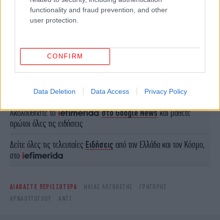
functionality and fraud prevention, and other
user protection.
CONFIRM
ΠΕΡΙΣΣΟΤΕΡΑ ΒΙΝΤΕΟ
Data Deletion
Data Access
Privacy Policy
Ακολουθήστε το
στο Google News
και μάθετε
πρώτοι όλες τις ειδήσεις
Δείτε όλες τις τελευταίες
Ειδήσεις
από την Ελλάδα και τον Κόσμο,
στο
ΔΙΑΒΑΣΤΕ ΠΕΡΙΣΣΟΤΕΡΑ
ΗΛΊΑΣ ΛΟΓΟΘΈΤΗΣ
ΓΡΗΓΌΡΗΣ
ΑΡΝΑΟΎΤΟΓΛΟΥ
ΑΝΤ1