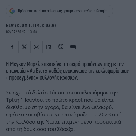
iBOOKS
ΖΩΔΙΑ
Πρόσθεσε το iefimerida.gr ως προτιμώμενη πηγή στη Google
OSCARS
THE OCEAN
MEDIA
ELAMEFORA
NEWSROOM IEFIMERIDA.GR
02/07/2025 13:08
NEWSLETTER
Η
Μέγκαν Μαρκλ
επεκτείνει τη σειρά προϊόντων της με την
επωνυμία «As Ever» καθώς ανακοίνωσε την κυκλοφορία μιας
«προσεγμένης» συλλογής κρασιών.
Σε σχετικό δελτίο Τύπου που κυκλοφόρησε την
Τρίτη 1 Ioυνίου, το πρώτο κρασί που θα είναι
διαθέσιμο στην αγορά, θα είναι ένα «ελαφρύ,
φρέσκο και αβίαστα γιορτινό ροζέ του 2023 από
την Κοιλάδα της Νάπα, επιμελημένο προσεκτικά
από τη δούκισσα του Σάσεξ».