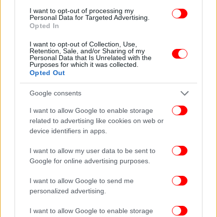
ο Ποστ Μαλόουν (Maison No 9) και ο Snoop Dogg με
I want to opt-out of processing my
το 19 Crimes Cali Red.
Personal Data for Targeted Advertising.
Opted In
Ορισμένες από αυτές τις επιχειρηματικές κινήσεις
I want to opt-out of Collection, Use,
έχουν αποδειχθεί εξαιρετικά επιτυχημένες.
Retention, Sale, and/or Sharing of my
Personal Data that Is Unrelated with the
Χαρακτηριστικό παράδειγμα είναι ο Μπραντ Πιτ,
Purposes for which it was collected.
Opted Out
του οποίου η
μάρκα ροζέ κρασιών Miravel
αποτιμάται σήμερα στα 200 εκατομμύρια δολάρια
Google consents
ενώ η τεκίλα Casa Amigos του Τζορτζ Κλούνεϊ που
ιδρύθηκε το 2013, πουλήθηκε έναντι 1
I want to allow Google to enable storage
δισεκατομμυρίου δολαρίων μόλις τέσσερα χρόνια
related to advertising like cookies on web or
device identifiers in apps.
αργότερα.
I want to allow my user data to be sent to
Google for online advertising purposes.
I want to allow Google to send me
personalized advertising.
I want to allow Google to enable storage