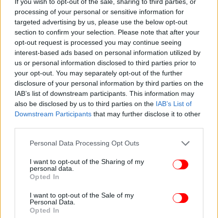
If you wish to opt-out of the sale, sharing to third parties, or
processing of your personal or sensitive information for
targeted advertising by us, please use the below opt-out
section to confirm your selection. Please note that after your
opt-out request is processed you may continue seeing
interest-based ads based on personal information utilized by
us or personal information disclosed to third parties prior to
your opt-out. You may separately opt-out of the further
disclosure of your personal information by third parties on the
IAB’s list of downstream participants. This information may
also be disclosed by us to third parties on the
IAB’s List of
Downstream Participants
that may further disclose it to other
«Σχεδιασμένο για τις καλύτερες στιγμές του καλοκαιριού, από
γεύματα που μετατρέπονται σε δείπνα και ηλιόλουστα Σαββατοκύριακα,
third parties.
όπου το μόνο πράγμα που ακούγεται πιο δυνατά από τη μουσική είναι
τα γέλια»
Please note that this website/app uses one or more Google
Personal Data Processing Opt Outs
services and may gather and store information including but
Σύμφωνα με τον Guardian, η δούκισσα εντάσσεται
not limited to your visit or usage behaviour. You may click to
I want to opt-out of the Sharing of my
personal data.
grant or deny consent to Google and its third-party tags to
σε μια μακρά
λίστα διασημοτήτων που έχουν
Opted In
use your data for below specified purposes in below Google
επενδύσει στον χώρο του κρασιού
και των
consent section.
I want to opt-out of the Sale of my
αλκοολούχων ποτών τα τελευταία χρόνια, όπως η
Personal Data.
Κάμερον Ντίαζ (Avaline), ο Φράνσις Φορντ Κόπολα,
Opted In