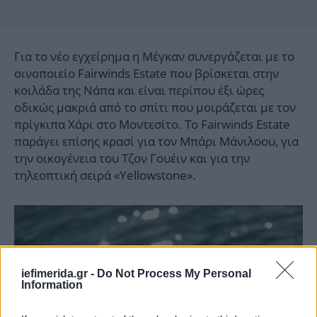
Για το νέο εγχείρημα η Μέγκαν συνεργάζεται με το
οινοποιείο Fairwinds Estate που βρίσκεται στην
κοιλάδα της Νάπα και είναι περίπου έξι ώρες
οδικώς μακριά από το σπίτι που μοιράζεται με τον
πρίγκιπα Χάρι στο Μοντεσίτο. Το Fairwinds Estate
παράγει επίσης κρασί για τον Μπάρι Μάνιλοου, για
την οικογένεια του Τζον Γουέιν και για την
τηλεοπτική σειρά «Yellowstone».
iefimerida.gr -
Do Not Process My Personal
Information