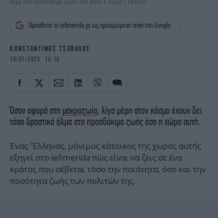
άλμα στο προσδόκιμο ζωής όσο αυτή η χώρα / PEXELS
iBOOKS
ΖΩΔΙΑ
OSCARS
THE OCEAN
Πρόσθεσε το iefimerida.gr ως προτιμώμενη πηγή στη Google
MEDIA
ELAMEFORA
ΚΩΝΣΤΑΝΤΙΝΟΣ ΤΣΑΒΑΛΟΣ
NEWSLETTER
18/01/2025 14:14
Όσον αφορά στη
μακροζωία
, λίγα μέρη στον κόσμο έχουν δει
τόσο δραστικό άλμα στο προσδόκιμο ζωής όσο η χώρα αυτή.
Ένας 'Έλληνας, μόνιμος κάτοικος της χώρας αυτής
εξηγεί στο iefimerida πώς είναι να ζεις σε ένα
κράτος που σέβεται τόσο την ποιότητα, όσο και την
ποσότητα ζωής των πολιτών της.