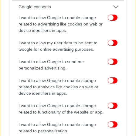
Google consents
Αλλά δεν είναι μόνο η υγειονομική περίθαλψη που
παίζει ρόλο στο να ζουν οι κάτοικοι περισσότερο.
I want to allow Google to enable storage
related to advertising like cookies on web or
Άλλες πολιτικές, όπως οι ισχυρές δημόσιες
device identifiers in apps.
συγκοινωνίες, ενθαρρύνουν το περπάτημα και την
καθημερινή άσκηση, ενώ η προτεραιότητα στη
I want to allow my user data to be sent to
διατήρηση της χώρας καθαρής και όμορφης δίνει
Google for online advertising purposes.
επίσης στους κατοίκους μια αίσθηση ασφάλειας και
ηρεμίας.
I want to allow Google to send me
personalized advertising.
«Έρευνες από την Σιγκαπούρη (και
ειδικά απο το
I want to allow Google to enable storage
εργαστήριό μου
) έχουν ξεκάθαρα δείξει την σχέση
related to analytics like cookies on web or
του περιβάλλοντος και του αρχιτεκτονικού
device identifiers in apps.
σχεδιασμού με την ποιότητα ζωής», σημειώνει ο κ.
I want to allow Google to enable storage
Χριστόπουλος, προσθέτοντας:
related to functionality of the website or app.
«Να σας δώσω ενα παράδειγμα: ένας απο τους
I want to allow Google to enable storage
κυριότερους λόγους θνησιμότητας αλλά και κακής
related to personalization.