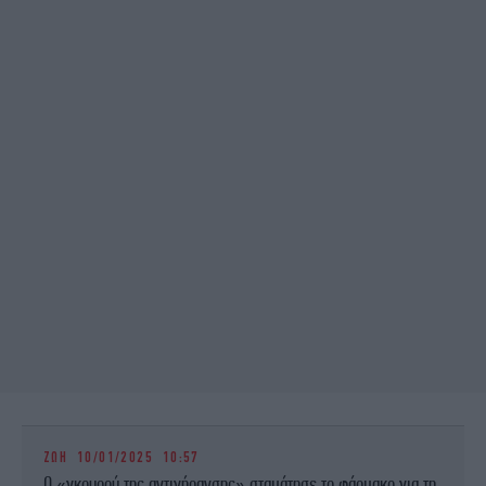
ΖΩΗ
10/01/2025 10:57
Ο «γκουρού της αντιγήρανσης» σταμάτησε το φάρμακο για τη