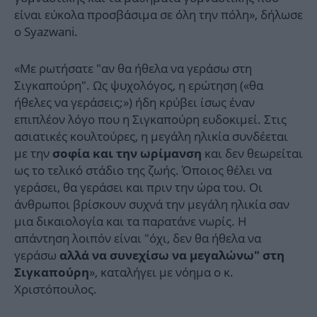
είναι εύκολα προσβάσιμα σε όλη την πόλη», δήλωσε
ο Syazwani.
«Με ρωτήσατε "αν θα ήθελα να γεράσω στη
Σιγκαπούρη". Ως ψυχολόγος, η ερώτηση («θα
ήθελες να γεράσεις;») ήδη κρύβει ίσως έναν
επιπλέον λόγο που η Σιγκαπούρη ευδοκιμεί. Στις
ασιατικές κουλτούρες, η μεγάλη ηλικία συνδέεται
με την
και δεν θεωρείται
σοφία και την ωρίμανση
ως το τελικό στάδιο της ζωής. Όποιος θέλει να
γεράσει, θα γεράσει και πριν την ώρα του. Οι
άνθρωποι βρίσκουν συχνά την μεγάλη ηλικία σαν
μια δικαιολογία και τα παρατάνε νωρίς. Η
απάντηση λοιπόν είναι "όχι, δεν θα ήθελα να
γεράσω
αλλά να συνεχίσω να μεγαλώνω" στη
», καταλήγει με νόημα ο κ.
Σιγκαπούρη
Χριστόπουλος.