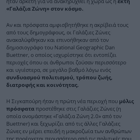
ήταν αρκετή για να ανακηρυχθεί η χώρα ως η
έκτη
«Γαλάζια Ζώνη» στον κόσμο.
Αν και πρόσφατα αμφισβητήθηκε η ακρίβειά τους
από τους δημογράφους, οι Γαλάζιες Ζώνες
ανακαλύφθηκαν και επινοήθηκαν από τον
δημοσιογράφο του National Geographic Dan
Buettner, ο οποίος ισχυρίστηκε ότι εντοπίζει
περιοχές όπου οι άνθρωποι ζούσαν περισσότερο
και υγιέστερα, σε μεγάλο βαθμό λόγω ενός
συνδυασμού πολιτισμού, τρόπου ζωής,
διατροφής και κοινότητας.
Η Σιγκαπούρη ήταν η πρώτη νέα περιοχή που
μόλις
προστέθηκε στις Γαλάζιες Ζώνες (η
πρόσφατα
οποία ονομάστηκε «Γαλάζια Ζώνη 2.0» από τον
Buettner) και ξεχωρίζει από τις άλλες Γαλάζιες
Ζώνες εν μέρει επειδή η μακροζωία των ανθρώπων
της προέρχεται περισσότερο από τις πολιτικές που