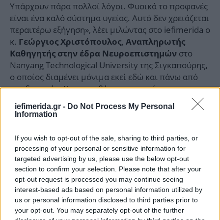
Υπάρχουν πάρα πολλοί λόγοι. Φυσικά το προφανές
είναι ένα καλό σύστημα υγείας. Αυτό δεν χρειάζεται
περαιτέρω εξήγηση», λέει μιλώντας στο iefimerida ο
κ.
Γεώργιος Χριστόπουλος, Αναπληρωτής
στο
Καθηγητής στην έδρα Νευροεπιστημών
Νanyang Technological University της Σιγκαπούρης
,
ο οποίος διαμένει μόνιμα εκεί εδώ και πάνω από
μια δεκαετία. Και προσθέτει εμφατικά:
iefimerida.gr -
Do Not Process My Personal
«Ενας άλλος παράγοντας είναι ο πολύ προσεχτικός
Information
σχεδιασμός της πόλης, ο οποίος είναι, την ίδια
στιγμή, φουτουριστικός αλλά και
If you wish to opt-out of the sale, sharing to third parties, or
ανθρωποκεντρικός: η Σιγκαπούρη όχι μόνο είναι
processing of your personal or sensitive information for
targeted advertising by us, please use the below opt-out
καθαρή αλλά επενδύει αρκετά στην έρευνα και στην
section to confirm your selection. Please note that after your
εφαρμογή πολιτικών που οδηγούν σε μια πόλη που
opt-out request is processed you may continue seeing
έχει πολύ πράσινο, είναι καλά σχεδιασμένη
interest-based ads based on personal information utilized by
πολεοδομικά και διαθέτει πολύ υψηλό δείκτη
us or personal information disclosed to third parties prior to
(περπατιέται εύκολα με τα πόδια
«walkability»
your opt-out. You may separately opt-out of the further