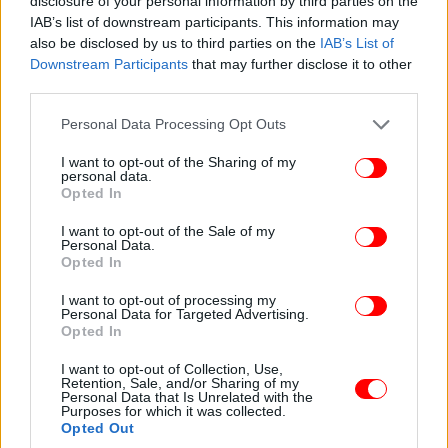
δηλαδή) – με άλλα λόγια έχει χτιστεί ώστε να
disclosure of your personal information by third parties on the
διευκολύνει το περπάτημα, να έχει καλά
IAB’s list of downstream participants. This information may
also be disclosed by us to third parties on the
IAB’s List of
μικροκλίματα αλλά και να ενθαρρύνει την
Downstream Participants
that may further disclose it to other
κοινωνική ζωή».
third parties.
Please note that this website/app uses one or more Google
Personal Data Processing Opt Outs
services and may gather and store information including but
not limited to your visit or usage behaviour. You may click to
I want to opt-out of the Sharing of my
personal data.
grant or deny consent to Google and its third-party tags to
Opted In
use your data for below specified purposes in below Google
consent section.
I want to opt-out of the Sale of my
Personal Data.
Opted In
I want to opt-out of processing my
Personal Data for Targeted Advertising.
Opted In
I want to opt-out of Collection, Use,
Retention, Sale, and/or Sharing of my
Personal Data that Is Unrelated with the
Purposes for which it was collected.
Opted Out
Έμφαση στους χώρους πρασίνου