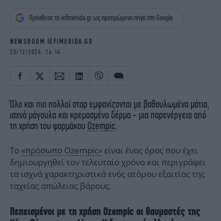
iBOOKS
ΖΩΔΙΑ
Πρόσθεσε το iefimerida.gr ως προτιμώμενη πηγή στη Google
OSCARS
THE OCEAN
MEDIA
ELAMEFORA
NEWSROOM IEFIMERIDA.GR
20/12/2024 16:14
NEWSLETTER
Όλο και πιο πολλοί σταρ εμφανίζονται με βαθουλωμένα μάτια,
ισχνά μάγουλα και κρεμασμένο δέρμα - μια παρενέργεια από
τη χρήση του φαρμάκου
Ozempic
.
Το
«πρόσωπο Ozempic»
είναι ένας όρος που έχει
δημιουργηθεί τον τελευταίο χρόνο και περιγράφει
τα ισχνά χαρακτηριστικά ενός ατόμου εξαιτίας της
ταχείας απώλειας βάρους.
Πεπεισμένοι με τη χρήση Ozempic οι θαυμαστές της