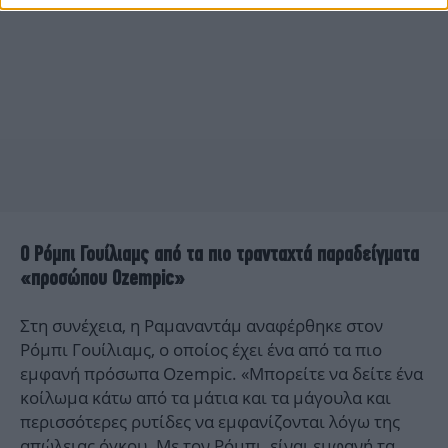
Ο Ρόμπι Γουίλιαμς από τα πιο τρανταχτά παραδείγματα
«προσώπου Ozempic»
Στη συνέχεια, η Ραμαναντάμ αναφέρθηκε στον
Ρόμπι Γουίλιαμς, ο οποίος έχει ένα από τα πιο
εμφανή πρόσωπα Ozempic. «Μπορείτε να δείτε ένα
κοίλωμα κάτω από τα μάτια και τα μάγουλα και
περισσότερες ρυτίδες να εμφανίζονται λόγω της
απώλειας όγκου. Με τον Ρόμπι, είναι εμφανή τα