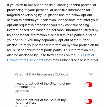
If you wish to opt-out of the sale, sharing to third parties, or
processing of your personal or sensitive information for
targeted advertising by us, please use the below opt-out
section to confirm your selection. Please note that after your
opt-out request is processed you may continue seeing
interest-based ads based on personal information utilized by
us or personal information disclosed to third parties prior to
your opt-out. You may separately opt-out of the further
Ο Δρ Ρουμπινστάιν δήλωσε για την τραγουδίστρια:
disclosure of your personal information by third parties on the
«Τα μάγουλά της φαίνονται πιο λεπτά συνολικά και
IAB’s list of downstream participants. This information may
σίγουρα φαίνεται πιο γωνιώδης και αδύνατη.
also be disclosed by us to third parties on the
IAB’s List of
Downstream Participants
that may further disclose it to other
Υπάρχει, επίσης, λιγότερο βάθος στο πρόσωπό της.
third parties.
Αυτό σίγουρα θα μπορούσε να οφείλεται στο ότι
χρησιμοποιεί το Ozempic, ή θα μπορούσε επίσης να
Please note that this website/app uses one or more Google
Personal Data Processing Opt Outs
οφείλεται στο ότι φροντίζει τον εαυτό της, πηγαίνει
services and may gather and store information including but
not limited to your visit or usage behaviour. You may click to
I want to opt-out of the Sharing of my
στο γυμναστήριο και τρώει καλά. Μέσα σε έναν
personal data.
grant or deny consent to Google and its third-party tags to
χρόνο μπορεί να χάσει κάποιος αρκετό βάρος».
Opted In
use your data for below specified purposes in below Google
consent section.
I want to opt-out of the Sale of my
Και για τη Lizzo
Personal Data.