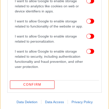
I want to allow Google to enable storage
related to analytics like cookies on web or
device identifiers in apps.
Η Τζέσικα Σίμπσον
I want to allow Google to enable storage
related to functionality of the website or app.
Και πρόσθεσε: «Φαίνεται πιο υγιής και υπάρχει
εμφανής απώλεια βάρους μεταξύ του περασμένου
I want to allow Google to enable storage
Μαΐου και τώρα. Το ντεκολτέ και το σαγόνι της
related to personalization.
τώρα πραγματικά ξεχωρίζουν και υπάρχει, επίσης,
I want to allow Google to enable storage
τώρα το περίγραμμα στα μάγουλά της που δεν
related to security, including authentication
μπορούσες να δεις πριν. Δεν θα με εξέπληττε αν
functionality and fraud prevention, and other
χρησιμοποιούσε το Ozempic μαζί με ένα καλό
user protection.
πρόγραμμα, αλλά το μέγεθος της αλλαγής δεν είναι
κάτι που μπορείτε να κάνετε μόνο με τη χρήση
φαρμάκων».
CONFIRM
Data Deletion
Data Access
Privacy Policy