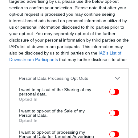
targeted advertising by us, please use the below opt-out
δύσκολο αντίπαλο στα προημιτελικά της
section to confirm your selection. Please note that after your
ευρωπαϊκής διοργάνωσης.
opt-out request is processed you may continue seeing
interest-based ads based on personal information utilized by
us or personal information disclosed to third parties prior to
your opt-out. You may separately opt-out of the further
disclosure of your personal information by third parties on the
IAB’s list of downstream participants. This information may
also be disclosed by us to third parties on the
IAB’s List of
Downstream Participants
that may further disclose it to other
third parties.
Please note that this website/app uses one or more Google
Personal Data Processing Opt Outs
Πολλές από τις αντιδράσεις του πρίγκιπα που
services and may gather and store information including but
not limited to your visit or usage behaviour. You may click to
I want to opt-out of the Sharing of my
καταγράφηκαν από την κάμερα έδειξαν πόσο
personal data.
grant or deny consent to Google and its third-party tags to
έντονα ζει το παιχνίδι, κάτι που δεν είναι
Opted In
use your data for below specified purposes in below Google
ασυνήθιστο για τις σπάνιες εμφανίσεις του στις
consent section.
I want to opt-out of the Sale of my
εξέδρες.
Personal Data.
Opted In
I want to opt-out of processing my
Personal Data for Targeted Advertising.