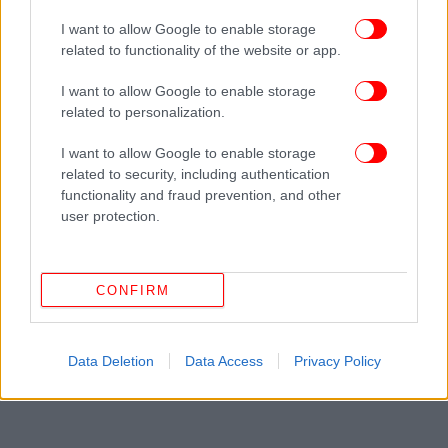
I want to allow Google to enable storage
related to functionality of the website or app.
I want to allow Google to enable storage
Φωτογραφία: CYRIL MOREAU / Bestimage / Profimedia
related to personalization.
I want to allow Google to enable storage
Το άγχος κυρίευσε και τον Τζορτζ, ο οποίος
related to security, including authentication
δάγκωνε νευρικά το χείλος του, μιμούμενος την
functionality and fraud prevention, and other
αγχωμένη αντίδραση του πατέρα του κατά τη
user protection.
διάρκεια του αγώνα.
CONFIRM
Data Deletion
Data Access
Privacy Policy