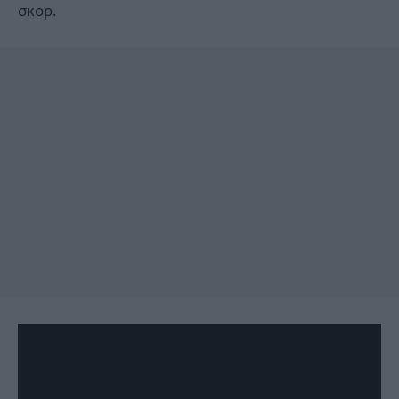
σκορ.