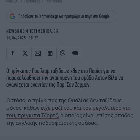
MOREAU / Bestimage / Profimedia
iBOOKS
ΖΩΔΙΑ
OSCARS
THE OCEAN
Πρόσθεσε το iefimerida.gr ως προτιμώμενη πηγή στη Google
MEDIA
ELAMEFORA
NEWSROOM IEFIMERIDA.GR
NEWSLETTER
10/04/2025 10:27
Ο
πρίγκιπας Γουίλιαμ
ταξίδεψε χθες στο Παρίσι για να
παρακολουθήσει την αγαπημένη του ομάδα Άστον Βίλα να
αγωνίζεται εναντίον της Παρί Σεν Ζερμέν.
Ωστόσο, ο πρίγκιπας της Ουαλίας δεν ταξίδεψε
μόνος, καθώς
είχε μαζί του και τον μεγαλύτερο γιο
του, πρίγκιπα Τζορτζ,
ο οποίος είναι επίσης οπαδός
της αγγλικής ποδοσφαιρικής ομάδας.