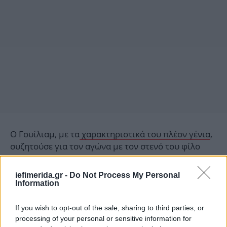
Ο Γουίλιαμ, με τα
χαρακτηριστικά του πλέον γένια
,
συζητούσε για τον αγώνα με τον στενό του φίλο
Τόμας φαν Στράουμπενζι, ένθερμο οπαδό της
ομάδας αλλά και νονό της πριγκίπισσας Σαρλότ.
iefimerida.gr -
Do Not Process My Personal
Information
Τα συναισθήματα ήταν εμφανώς έντονα για τον
πρίγκιπα της Ουαλίας καθώς παρακολουθούσε την
If you wish to opt-out of the sale, sharing to third parties, or
processing of your personal or sensitive information for
αγαπημένη του ομάδα να αντιμετωπίζει έναν