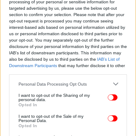
processing of your personal or sensitive information for
targeted advertising by us, please use the below opt-out
section to confirm your selection. Please note that after your
opt-out request is processed you may continue seeing
ΣΠΟΡ
08/05/2026 12:20
interest-based ads based on personal information utilized by
Από το... παλάτι στο «Βίλα Παρκ»: Ο πρίγκιπας
us or personal information disclosed to third parties prior to
Γουίλιαμ έγινε οπαδός της Άστον Βίλα γιατί
your opt-out. You may separately opt-out of the further
disclosure of your personal information by third parties on the
ήθελε να διαφέρει [βίντεο]
IAB’s list of downstream participants. This information may
also be disclosed by us to third parties on the
IAB’s List of
Downstream Participants
that may further disclose it to other
third parties.
Please note that this website/app uses one or more Google
Personal Data Processing Opt Outs
services and may gather and store information including but
not limited to your visit or usage behaviour. You may click to
I want to opt-out of the Sharing of my
personal data.
grant or deny consent to Google and its third-party tags to
Opted In
use your data for below specified purposes in below Google
consent section.
I want to opt-out of the Sale of my
Personal Data.
Opted In