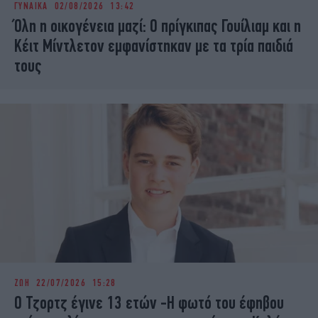
ΓΥΝΑΙΚΑ
02/08/2026 13:42
iBOOKS
ΖΩΔΙΑ
Όλη η οικογένεια μαζί: Ο πρίγκιπας Γουίλιαμ και η
OSCARS
THE OCEAN
Κέιτ Μίντλετον εμφανίστηκαν με τα τρία παιδιά
MEDIA
ELAMEFORA
τους
NEWSLETTER
ΖΩΗ
22/07/2026 15:28
Ο Τζορτζ έγινε 13 ετών -Η φωτό του έφηβου