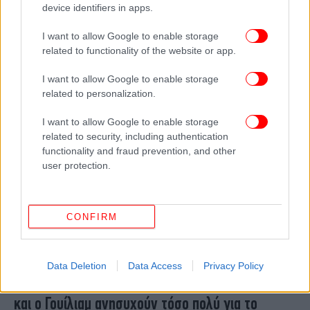
device identifiers in apps.
Με μια τελείως διαφορετική φωτό γιόρτασαν τα
15 χρόνια γάμου Γουίλιαμ και Κέιτ -Οπως δεν
I want to allow Google to enable storage
τους έχει ξαναδεί κανείς και τους 5
related to functionality of the website or app.
I want to allow Google to enable storage
related to personalization.
I want to allow Google to enable storage
related to security, including authentication
functionality and fraud prevention, and other
user protection.
CONFIRM
ΚΟΣΜΟΣ
24/04/2026 20:02
Data Deletion
Data Access
Privacy Policy
Ο πρίγκιπας Λούις γίνεται 8 ετών -Γιατί η Κέιτ
και ο Γουίλιαμ ανησυχούν τόσο πολύ για το