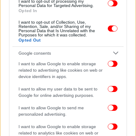
I want to opt-out of processing my
Personal Data for Targeted Advertising.
ΖΩΗ
03/05/2026 08:40
Opted In
Γουίλιαμ & Κέιτ: Το ζευγάρι από το οποίο
κρέμεται πλέον το μέλλον της βρετανικής
I want to opt-out of Collection, Use,
Retention, Sale, and/or Sharing of my
μοναρχίας -Γιατί δεν έχουν καμία σχέση με τους
Personal Data that Is Unrelated with the
Purposes for which it was collected.
άλλους
Opted Out
Google consents
I want to allow Google to enable storage
related to advertising like cookies on web or
device identifiers in apps.
I want to allow my user data to be sent to
Google for online advertising purposes.
I want to allow Google to send me
personalized advertising.
I want to allow Google to enable storage
related to analytics like cookies on web or
ΖΩΗ
29/04/2026 16:19