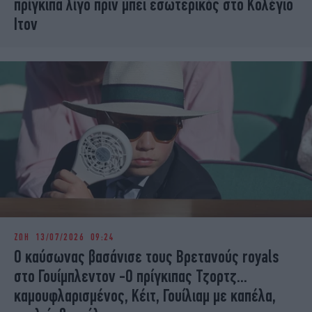
πρίγκιπα λίγο πριν μπει εσωτερικός στο Κολέγιο
Ιτον
ΖΩΗ
13/07/2026 09:24
Ο καύσωνας βασάνισε τους Βρετανούς royals
στο Γουίμπλεντον -Ο πρίγκιπας Τζορτζ...
καμουφλαρισμένος, Κέιτ, Γουίλιαμ με καπέλα,