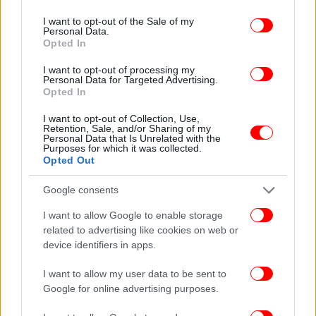
use your data for below specified purposes in below Google
consent section.
I want to opt-out of the Sale of my
ΟΛΕΣ ΟΙ ΕΙΔΗΣΕΙΣ
Personal Data.
Opted In
Κέιτ Μίντλετον και Μελάνια Τραμπ συναντήθηκαν ξανά
-Πιο κάζουαλ, η Κέιτ και πάλι κέρδισε [εικόνες]
I want to opt-out of processing my
Personal Data for Targeted Advertising.
Τα άτομα με υψηλή συναισθηματική νοημοσύνη
Opted In
αλλάζουν τη λέξη «συγγνώμη» με μια λέξη που εκφράζει
ευγνωμοσύνη και θετικότητα
I want to opt-out of Collection, Use,
Retention, Sale, and/or Sharing of my
Ελένη Βουλγαράκη: «Θέλω να είμαι δίπλα στον
Personal Data that Is Unrelated with the
Purposes for which it was collected.
σύντροφό μου -Δεν ισχύει ότι μου έκανε πρόταση γάμου»
Opted Out
Google consents
I want to allow Google to enable storage
related to advertising like cookies on web or
device identifiers in apps.
I want to allow my user data to be sent to
Google for online advertising purposes.