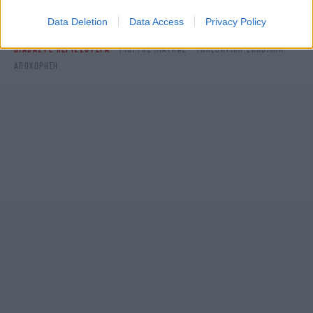
στο
Data Deletion
Data Access
Privacy Policy
ΔΙΑΒΑΣΤΕ ΠΕΡΙΣΣΟΤΕΡΑ
ΓΙΏΡΓΟΣ ΛΙΆΓΚΑΣ
ΤΗΛΕΟΠΤΙΚΉ ΕΚΠΟΜΠΉ
ΑΠΟΧΏΡΗΣΗ