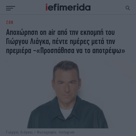
ΖΩΗ
ΕΙΔΗΣΕΙΣ
ΠΟΛΙΤΙΚΗ
Αποχώρηση on air από την εκπομπή του
NON PAPER
ΕΛΛΑΔΑ
Γιώργου Λιάγκα, πέντε ημέρες μετά την
ΟΙΚΟΝΟΜΙΑ
ΚΟΣΜΟΣ
πρεμιέρα -«Προσπάθησα να το αποτρέψω»
ΠΟΛΙΤΙΣΜΟΣ
ΠΑΝΕΛΛΗΝΙΕΣ
ΖΩΗ
ΣΠΟΡ
ΓΥΝΑΙΚΑ
ENGLISH EDITION
ΠΟΛΗ
STORIES
ΕΚΛΟΓΕΣ
TRAVEL
ΤΕΧΝΟΛΟΓΙΑ
ΥΓΕΙΑ
DESIGN
ΟΛΥΜΠΙΑΚΟΙ ΑΓΩΝΕΣ
EURO
GREEN
PODCAST
iAUTOKINITO
iOPINIONS
iGASTRONOMIE
Γιώργος Λιάγκας / Φωτογραφία: Instagram