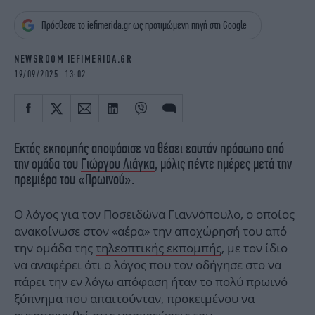
iBOOKS
ΖΩΔΙΑ
Πρόσθεσε το iefimerida.gr ως προτιμώμενη πηγή στη Google
OSCARS
THE OCEAN
MEDIA
ELAMEFORA
NEWSROOM IEFIMERIDA.GR
19/09/2025 13:02
NEWSLETTER
Εκτός εκπομπής αποφάσισε να θέσει εαυτόν πρόσωπο από
την ομάδα του
Γιώργου Λιάγκα
, μόλις πέντε ημέρες μετά την
πρεμιέρα του «Πρωινού».
Ο λόγος για τον Ποσειδώνα Γιαννόπουλο, ο οποίος
ανακοίνωσε στον «αέρα» την αποχώρησή του από
την ομάδα της
τηλεοπτικής εκπομπής
, με τον ίδιο
να αναφέρει ότι ο λόγος που τον οδήγησε στο να
πάρει την εν λόγω απόφαση ήταν το πολύ πρωινό
ξύπνημα που απαιτούνταν, προκειμένου να