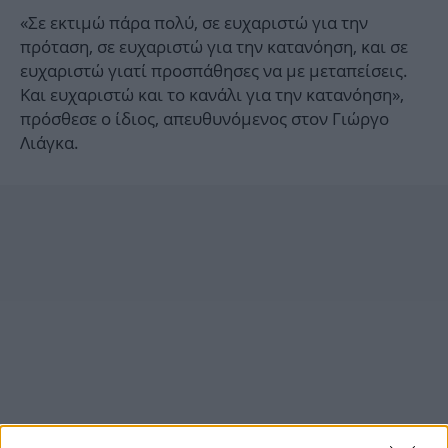
«Σε εκτιμώ πάρα πολύ, σε ευχαριστώ για την
πρόταση, σε ευχαριστώ για την κατανόηση, και σε
ευχαριστώ γιατί προσπάθησες να με μεταπείσεις.
Και ευχαριστώ και το κανάλι για την κατανόηση»,
πρόσθεσε ο ίδιος, απευθυνόμενος στον Γιώργο
Λιάγκα.