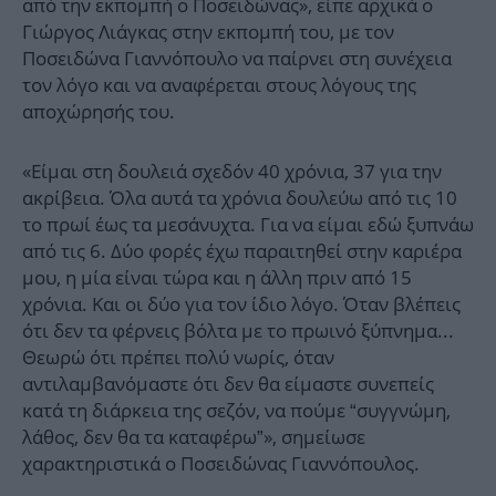
από την εκπομπή ο Ποσειδώνας», είπε αρχικά ο
Γιώργος Λιάγκας στην εκπομπή του, με τον
Ποσειδώνα Γιαννόπουλο να παίρνει στη συνέχεια
τον λόγο και να αναφέρεται στους λόγους της
αποχώρησής του.
«Είμαι στη δουλειά σχεδόν 40 χρόνια, 37 για την
ακρίβεια. Όλα αυτά τα χρόνια δουλεύω από τις 10
το πρωί έως τα μεσάνυχτα. Για να είμαι εδώ ξυπνάω
από τις 6. Δύο φορές έχω παραιτηθεί στην καριέρα
μου, η μία είναι τώρα και η άλλη πριν από 15
χρόνια. Και οι δύο για τον ίδιο λόγο. Όταν βλέπεις
ότι δεν τα φέρνεις βόλτα με το πρωινό ξύπνημα...
Θεωρώ ότι πρέπει πολύ νωρίς, όταν
αντιλαμβανόμαστε ότι δεν θα είμαστε συνεπείς
κατά τη διάρκεια της σεζόν, να πούμε “συγγνώμη,
λάθος, δεν θα τα καταφέρω”», σημείωσε
χαρακτηριστικά ο Ποσειδώνας Γιαννόπουλος.