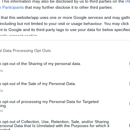
α
. This information may also be disclosed by us to third parties on the
IA
Participants
that may further disclose it to other third parties.
 that this website/app uses one or more Google services and may gath
Υπ
including but not limited to your visit or usage behaviour. You may click 
γι
 to Google and its third-party tags to use your data for below specifi
ogle consent section.
l Data Processing Opt Outs
Κε
o opt-out of the Sharing of my personal data.
In
Το
o opt-out of the Sale of my Personal Data.
In
to opt-out of processing my Personal Data for Targeted
ing.
Αυ
In
-Π
o opt-out of Collection, Use, Retention, Sale, and/or Sharing
ersonal Data that Is Unrelated with the Purposes for which it
lected.