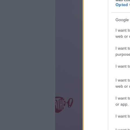
Opted 
Google 
I want t
web or d
I want t
purpose
I want 
I want t
web or d
I want t
or app.
I want t
I want t