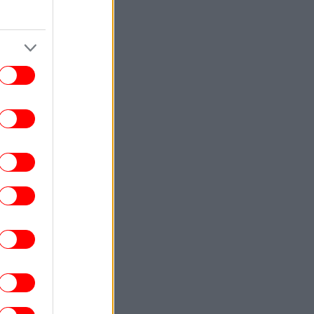
ΠΟΛΙΤΙΚΗ
10:00
ι χρόνια από την υπογραφή Οριοθέτησης
ΑΟΖ με την Αίγυπτο -Δένδιας:
Κατοχυρώσαμε το εθνικό συμφέρον
ΟΙΚΟΝΟΜΙΑ
10:00
Γαλλική «ασπίδα» στη διασύνδεση
λλάδας-Κύπρου -Νέα ώθηση στο έργο
ΕΛΛΑΔΑ
09:59
χεται τριήμερο κύμα ζέστης με 40άρια
ερίεργο «κοκτέιλ» με ισχυρά μελτέμια
ΖΩΗ
09:55
Δεν θέλουν ούτε να τον θυμούνται: Ο
ούκλιν Μπέκαμ και η Νίκολα Πελτζ δεν
α γιορτάζουν πλέον την επέτειο γάμου
λόγω της οικογένειάς του
ΓΥΝΑΙΚΑ
09:54
Εύη Βατίδου με κόκκινο μπικίνι στα 50