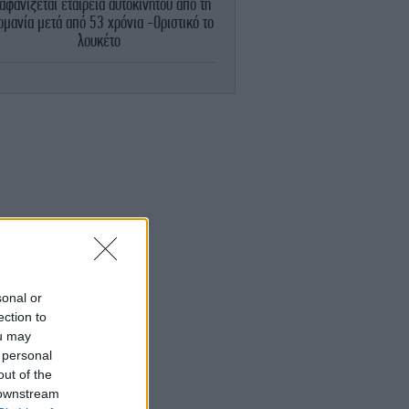
αφανίζεται εταιρεία αυτοκινήτου από τη
ρμανία μετά από 53 χρόνια -Οριστικό το
λουκέτο
ΥΓΕΙΑ
10:34
«Όσοι πίνουν καφέ έχουν πιο
ικιλόμορφο μικροβίωμα του εντέρου σε
έση με όσους δεν πίνουν», λέει ειδικός
ΕΛΛΑΔΑ
10:33
Το τελευταίο αντίο στον Λάκη Χαλκιά:
υντετριμμένη η σύζυγός του, σε λαϊκό
προσκύνημα η σορός
ΖΩΗ
10:20
 Έμα Χέμινγκ αποκάλυψε πώς γνώρισε
sonal or
τον Μπρους Γουίλις ενώ ήταν
ection to
αρραβωνιασμένη με άλλον
ou may
 personal
out of the
ΕΛΛΑΔΑ
10:16
μας: Στο Εθνικό Πρόγραμμα Ανάπτυξης η
 downstream