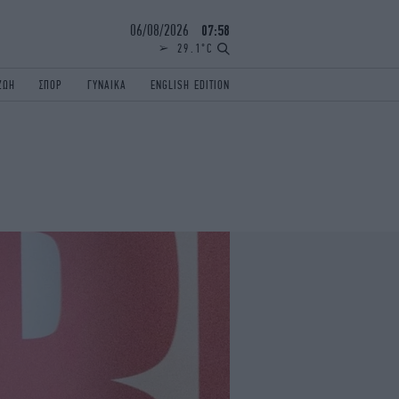
06/08/2026
07:58
29.1°C
ΖΩΗ
ΣΠΟΡ
ΓΥΝΑΙΚΑ
ENGLISH EDITION
ΕΛΛΑΔΑ
ΠΑΝΕΛΛΗΝΙΕΣ
ENGLISH EDITION
TRAVEL
ΟΛΥΜΠΙΑΚΟΙ ΑΓΩΝΕΣ
iAUTOKINITO
ΖΩΔΙΑ
ELAMEFORA