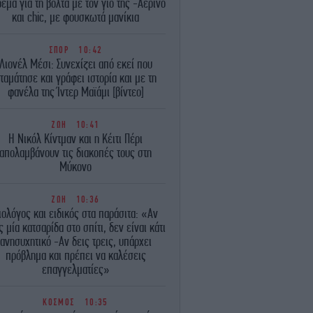
εμα για τη βόλτα με τον γιο της -Αέρινο
και chic, με φουσκωτά μανίκια
ΣΠΟΡ
10:42
Λιονέλ Μέσι: Συνεχίζει από εκεί που
ταμάτησε και γράφει ιστορία και με τη
φανέλα της Ίντερ Μαϊάμι [βίντεο]
ΖΩΗ
10:41
Η Νικόλ Κίντμαν και η Κέιτι Πέρι
απολαμβάνουν τις διακοπές τους στη
Μύκονο
ΖΩΗ
10:36
ιολόγος και ειδικός στα παράσιτα: «Αν
ς μία κατσαρίδα στο σπίτι, δεν είναι κάτι
ανησυχητικό -Aν δεις τρεις, υπάρχει
πρόβλημα και πρέπει να καλέσεις
επαγγελματίες»
ΚΟΣΜΟΣ
10:35