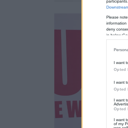
participants
Downstream 
Please note
information 
deny consent
in below Go
Persona
I want t
Opted 
I want t
Opted 
I want 
Advertis
Opted 
I want t
of my P
was col