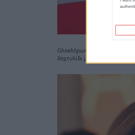
authenti
Ολοκλήρωσε την εμφάνισή της
δαχτυλίδι με πράσινο fancy δ