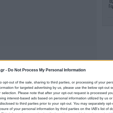
Εξ
Γε
πο
σχ
Σ
.gr -
Do Not Process My Personal Information
Η
to opt-out of the sale, sharing to third parties, or processing of your per
formation for targeted advertising by us, please use the below opt-out s
r selection. Please note that after your opt-out request is processed y
eing interest-based ads based on personal information utilized by us or
disclosed to third parties prior to your opt-out. You may separately opt-
Δή
losure of your personal information by third parties on the IAB’s list of