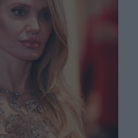
Γε
χ
Γ
το
Η 
τ
Σίρ