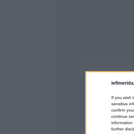
iefimerida
If you wish 
sensitive in
confirm you
continue se
information 
further disc