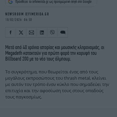
Πρόσθεσε το iefimerida.gr ως προτιμώμενη πηγή στη Google
iBOOKS
ΖΩΔΙΑ
OSCARS
THE OCEAN
NEWSROOM IEFIMERIDA.GR
MEDIA
ELAMEFORA
10/02/2026 06:50
NEWSLETTER
Μετά από 40 χρόνια ιστορίας και μουσικής κληρονομιάς, οι
Megadeth κατακτούν για πρώτη φορά την κορυφή του
Billboard 200 με το νέο τους άλμπουμ.
Το συγκρότημα, που θεωρείται ένας από τους
μεγάλους εκπροσώπους του thrash metal, κλείνει
με αυτόν τον τρόπο έναν κύκλο που σημαδεύει την
επιτυχία και την αφοσίωση τους στους οπαδούς
τους παγκοσμίως.