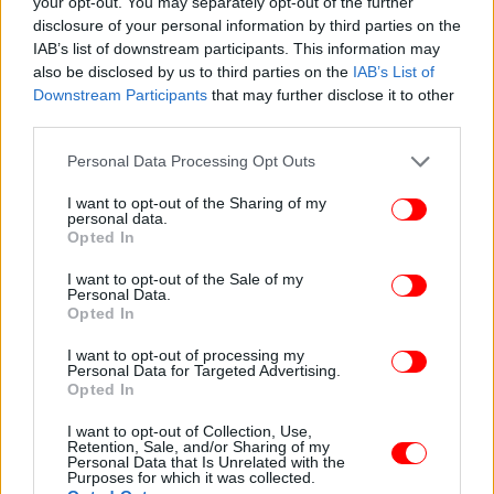
your opt-out. You may separately opt-out of the further
disclosure of your personal information by third parties on the
IAB’s list of downstream participants. This information may
also be disclosed by us to third parties on the
IAB’s List of
Downstream Participants
that may further disclose it to other
third parties.
Please note that this website/app uses one or more Google
Personal Data Processing Opt Outs
services and may gather and store information including but
not limited to your visit or usage behaviour. You may click to
I want to opt-out of the Sharing of my
personal data.
grant or deny consent to Google and its third-party tags to
Opted In
use your data for below specified purposes in below Google
consent section.
I want to opt-out of the Sale of my
Personal Data.
Opted In
Αξιοσημείωτο είναι ότι το άλμπουμ δεν
I want to opt-out of processing my
Personal Data for Targeted Advertising.
περιορίστηκε στην επιτυχία της Αμερικής.
Opted In
Κατέκτησε επίσης την κορυφή στην Αυστραλία,
σημειώνοντας την υψηλότερη θέση στην ιστορία
I want to opt-out of Collection, Use,
Retention, Sale, and/or Sharing of my
της μπάντας στην εκεί αγορά, ενώ στην Αυστρία
Personal Data that Is Unrelated with the
Purposes for which it was collected.
βρέθηκε επίσης στο Νο. 1, ξεπερνώντας την