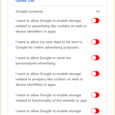
Opted Out
προηγούμενη καλύτερη θέση του Νο. 8.
Google consents
Το συγκρότημα ευχαρίστησε τους πιστούς του
I want to allow Google to enable storage
θαυμαστές, αλλά και όλους όσους συνέβαλαν στην
related to advertising like cookies on web or
επιτυχία του νέου άλμπουμ, αναγνωρίζοντας τη
device identifiers in apps.
σημασία της συνεργασίας και της αφοσίωσης.
«Χωρίς εσάς, οι Megadeth δεν θα ήταν τόσο
I want to allow my user data to be sent to
Google for online advertising purposes.
επιτυχημένοι», τόνισε ο Mustaine, εκφράζοντας τις
ευχαριστίες του και στους συνεργάτες πίσω από τα
I want to allow Google to send me
παρασκήνια.
personalized advertising.
I want to allow Google to enable storage
related to analytics like cookies on web or
device identifiers in apps.
I want to allow Google to enable storage
related to functionality of the website or app.
I want to allow Google to enable storage