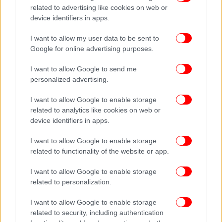
περισσότερη ιδιωτικότητα και χρόνο ξεκούρασης
related to advertising like cookies on web or
device identifiers in apps.
μπορούν και, κατά την άποψή μου, να κάνουν την
ανατροφή του όσο πιο φυσιολογική γίνεται. Και οι
I want to allow my user data to be sent to
δύο γονείς πηγαίνουν και φέρνουν τα παιδιά από
Google for online advertising purposes.
το σχολείο, και προσπαθούν να διατηρήσουν τα
πράγματα όσο πιο φυσιολογικά γίνεται», ανέφερε.
I want to allow Google to send me
personalized advertising.
I want to allow Google to enable storage
related to analytics like cookies on web or
device identifiers in apps.
I want to allow Google to enable storage
related to functionality of the website or app.
I want to allow Google to enable storage
related to personalization.
I want to allow Google to enable storage
related to security, including authentication