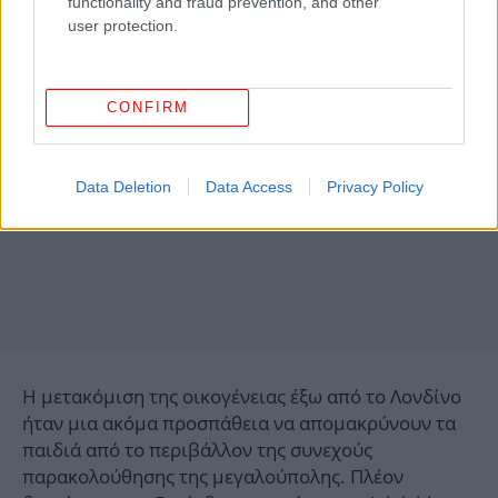
functionality and fraud prevention, and other
user protection.
CONFIRM
Data Deletion
Data Access
Privacy Policy
Η μετακόμιση της οικογένειας έξω από το Λονδίνο
ήταν μια ακόμα προσπάθεια να απομακρύνουν τα
παιδιά από το περιβάλλον της συνεχούς
παρακολούθησης της μεγαλούπολης. Πλέον