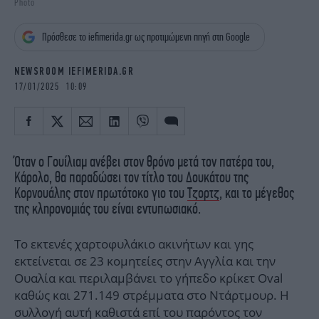
Photo
iBOOKS
ΖΩΔΙΑ
OSCARS
THE OCEAN
Πρόσθεσε το iefimerida.gr ως προτιμώμενη πηγή στη Google
MEDIA
ELAMEFORA
NEWSROOM IEFIMERIDA.GR
NEWSLETTER
17/01/2025 10:09
Όταν ο Γουίλιαμ ανέβει στον θρόνο μετά τον πατέρα του,
Κάρολο, θα παραδώσει τον τίτλο του Δουκάτου της
Κορνουάλης στον πρωτότοκο γιο του
Τζορτζ
, και το μέγεθος
της κληρονομιάς του είναι εντυπωσιακό.
Το εκτενές χαρτοφυλάκιο ακινήτων και γης
εκτείνεται σε 23 κομητείες στην Αγγλία και την
Ουαλία και περιλαμβάνει το γήπεδο κρίκετ Oval
καθώς και 271.149 στρέμματα στο Ντάρτμουρ. Η
συλλογή αυτή καθιστά επί του παρόντος τον