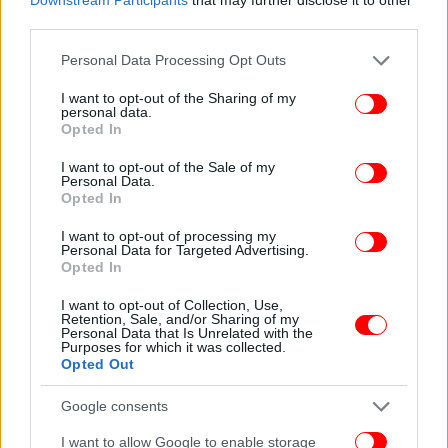
third parties.
Please note that this website/app uses one or more Google
Personal Data Processing Opt Outs
services and may gather and store information including but
not limited to your visit or usage behaviour. You may click to
I want to opt-out of the Sharing of my
personal data.
grant or deny consent to Google and its third-party tags to
Opted In
use your data for below specified purposes in below Google
Παρά το μέλλον που περιμένει τον πρίγκιπα Τζορτζ,
consent section.
οι γονείς του είναι αποφασισμένοι να διατηρήσουν
I want to opt-out of the Sale of my
Personal Data.
την παιδική του ηλικία χαρούμενη και ξέγνοιαστη,
Opted In
χωρίς το βάρος των ευθυνών.
I want to opt-out of processing my
Personal Data for Targeted Advertising.
Η πρώην γραμματέας Τύπου και υπεύθυνη
Opted In
επικοινωνίας της βασίλισσας Ελισάβετ, Ailsa
I want to opt-out of Collection, Use,
Anderson, μίλησε στο podcast A Right Royal Podcast
Retention, Sale, and/or Sharing of my
Personal Data that Is Unrelated with the
του περιοδικού HELLO! για το πώς το ζευγάρι
Purposes for which it was collected.
μεγαλώνει τον Τζορτζ.
Opted Out
Google consents
«Και οι δύο γονείς του θέλουν να τον
προστατεύσουν και να του δώσουν όσο
I want to allow Google to enable storage