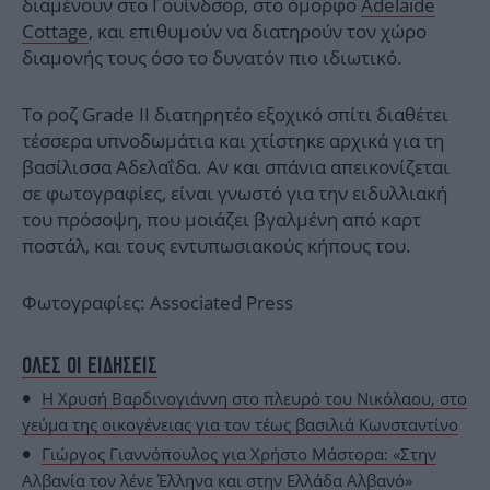
διαμένουν στο Γουίνδσορ, στο όμορφο
Adelaide
Cottage
, και επιθυμούν να διατηρούν τον χώρο
διαμονής τους όσο το δυνατόν πιο ιδιωτικό.
Το ροζ Grade II διατηρητέο εξοχικό σπίτι διαθέτει
τέσσερα υπνοδωμάτια και χτίστηκε αρχικά για τη
βασίλισσα Αδελαΐδα. Αν και σπάνια απεικονίζεται
σε φωτογραφίες, είναι γνωστό για την ειδυλλιακή
του πρόσοψη, που μοιάζει βγαλμένη από καρτ
ποστάλ, και τους εντυπωσιακούς κήπους του.
Φωτογραφίες: Associated Press
ΟΛΕΣ ΟΙ ΕΙΔΗΣΕΙΣ
Η Χρυσή Βαρδινογιάννη στο πλευρό του Νικόλαου, στο
γεύμα της οικογένειας για τον τέως βασιλιά Κωνσταντίνο
Γιώργος Γιαννόπουλος για Χρήστο Μάστορα: «Στην
Αλβανία τον λένε Έλληνα και στην Ελλάδα Αλβανό»