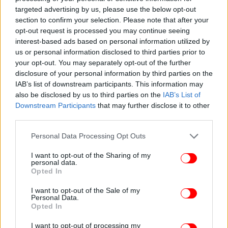
targeted advertising by us, please use the below opt-out
section to confirm your selection. Please note that after your
Τι απαντά σε όσους λένε ότι τη ζηλεύουν
opt-out request is processed you may continue seeing
interest-based ads based on personal information utilized by
us or personal information disclosed to third parties prior to
Έχασε επίσης 25 κιλά, καθώς μέχρι τότε «έτρωγε
your opt-out. You may separately opt-out of the further
γιατί έβρισκε παρηγοριά στο φαγητό». «Έφτασαν
disclosure of your personal information by third parties on the
στο σημείο να σκεφτώ ότι δεν ήμουν πλέον ο
IAB’s list of downstream participants. This information may
εαυτός μου. Μισούσα που ήμουν χοντρή. Άρχισα
also be disclosed by us to third parties on the
IAB’s List of
όμως να πηγαίνω στο γυμναστήριο. Άρχισα
Downstream Participants
that may further disclose it to other
πραγματικά να πιστεύω στον εαυτό μου. Πόσοι
third parties.
άνθρωποι έχουν τα κότσια να μπουν σε ένα
Please note that this website/app uses one or more Google
Personal Data Processing Opt Outs
αεροπλάνο και να πουν "δεν θέλω πια αυτή τη
services and may gather and store information including but
ζωή";» περιγράφει και συνεχίζει: «Υπάρχουν
not limited to your visit or usage behaviour. You may click to
I want to opt-out of the Sharing of my
personal data.
άνθρωποι που μου λένε: "Είσαι πηγή έμπνευσης για
grant or deny consent to Google and its third-party tags to
Opted In
use your data for below specified purposes in below Google
μένα, μακάρι να μπορούσα να κάνω αυτό που
consent section.
έκανες εσύ". Κι εγώ τους απαντώ: "Μπορείς, απλώς
I want to opt-out of the Sale of my
Personal Data.
κλείσε εισιτήριο". Δεν έκανα κάτι εξαιρετικό, απλώς
Opted In
έκλεισα μια πτήση».
I want to opt-out of processing my