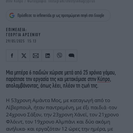
στην Κύπρο / Φωτογραφία: Instagram/lifestylemagcyprus
iBOOKS
ΖΩΔΙΑ
OSCARS
THE OCEAN
Πρόσθεσε το iefimerida.gr ως προτιμώμενη πηγή στη Google
MEDIA
ELAMEFORA
ΕΠΙΜΕΛΕΙΑ:
ΓΕΩΡΓΙΑ ΑΡΣΕΝΙΟΥ
NEWSLETTER
29/05/2025 15:13
Μια μητέρα 6 παιδιών χώρισε μετά από 25 χρόνια γάμου,
παράτησε την εργασία της και μετακόμισε στην
Κύπρο
,
απολαμβάνοντας, όπως λέει, πλέον τη ζωή της.
Η 53χρονη Αμάντα Μος, με καταγωγή από το
Λίβερπουλ, ήταν παντρεμένη, με έξι παιδιά -τον
24χρονο Σάξον, την 23χρονη Χάνεϊ, τον 21χρονο
Φλόιντ, τον 19χρονο Αλμπάνι και δύο ακόμη
ανήλικα- και εργαζόταν 12 ώρες την ημέρα, με