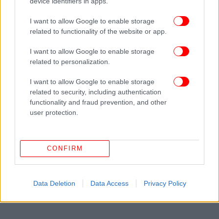
device identifiers in apps.
I want to allow Google to enable storage
related to functionality of the website or app.
I want to allow Google to enable storage
related to personalization.
I want to allow Google to enable storage
related to security, including authentication
Βέβαια, η Αμάντα έχει βιώσει και κάποια
functionality and fraud prevention, and other
user protection.
αρνητικότητα για τη νέα της ζωή. «Υπάρχουν
άνθρωποι που με τρολάρουν. Που λένε ότι είμαι
ανεύθυνη. Τα παιδιά μου όμως με υποστηρίζουν.
Νομίζω ότι τους δίδαξα να ζουν τη ζωή τους όπως
CONFIRM
επιθυμούν και να μην τους λένε οι άλλοι τι πρέπει
να κάνουν. Θέλω απλώς να βιώσουν τη ζωή τους σε
Data Deletion
Data Access
Privacy Policy
όλο της το μεγαλείο».