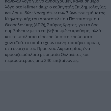
κανέναν λόγο για να ανησυχούμε», κάνει σήμερα
λόγο στο iefimerida.gr ο καθηγητής Επιδημιολογίας
και Λοιμωδών Νοσημάτων των Ζώων του τμήματος
Κτηνιατρικής του Αριστοτελείου Πανεπιστημίου
Θεσσαλονίκης (ΑΠΘ), Σπύρος Κρήτας, για τα όσα
συμβαίνουν με το επιβεβαιωμένο κρούσμα, αλλά
και τα υπόλοιπα τέσσερα ύποπτα κρούσματα
χανταϊού, τα οποία έχουν ακινητοποιήσει αρόδο,
στα ανοιχτά του Πράσινου Ακρωτηρίου, ένα
κρουαζιερόπλοιο με σημαία Ολλανδίας και
περισσότερους από 240 επιβαίνοντες.