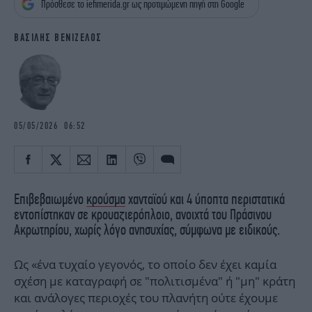
Πρόσθεσε το iefimerida.gr ως προτιμώμενη πηγή στη Google
iBOOKS
ΖΩΔΙΑ
OSCARS
THE OCEAN
ΒΑΣΙΛΗΣ ΒΕΝΙΖΕΛΟΣ
MEDIA
ELAMEFORA
NEWSLETTER
05/05/2026 06:52
Επιβεβαιωμένο
κρούσμα
χανταϊού και 4 ύποπτα περιστατικά
εντοπίστηκαν σε κρουαζιερόπλοιο, ανοιχτά του Πράσινου
Ακρωτηρίου, χωρίς λόγο ανησυχίας, σύμφωνα με ειδικούς.
Ως «ένα τυχαίο γεγονός, το οποίο δεν έχει καμία
σχέση με καταγραφή σε "πολιτισμένα" ή "μη" κράτη
και ανάλογες περιοχές του πλανήτη ούτε έχουμε