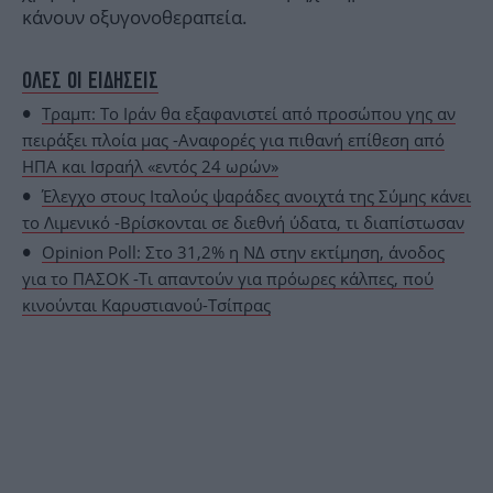
κάνουν οξυγονοθεραπεία.
ΟΛΕΣ ΟΙ ΕΙΔΗΣΕΙΣ
Τραμπ: Το Ιράν θα εξαφανιστεί από προσώπου γης αν
πειράξει πλοία μας -Αναφορές για πιθανή επίθεση από
ΗΠΑ και Ισραήλ «εντός 24 ωρών»
Έλεγχο στους Ιταλούς ψαράδες ανοιχτά της Σύμης κάνει
το Λιμενικό -Βρίσκονται σε διεθνή ύδατα, τι διαπίστωσαν
Opinion Poll: Στο 31,2% η ΝΔ στην εκτίμηση, άνοδος
για το ΠΑΣΟΚ -Τι απαντούν για πρόωρες κάλπες, πού
κινούνται Καρυστιανού-Τσίπρας