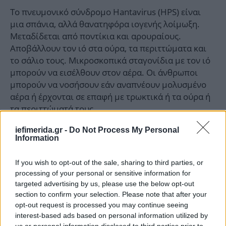
Το πνευμονικό σύνδρομο Hantavirus (HPS) είναι
μια σπάνια, αλλά θανατηφόρα ιογενής λοίμωξη.
Μεταδίδεται από ποντίκια και αρουραίους.
Αποβάλλουν τον ιό στα ούρα, τα περιττώματα και
το σάλιο τους. Μικροσκοπικά σταγονίδια με τον ιό
μπορούν να εισέλθουν στον αέρα. Οι άνθρωποι
μπορούν να νοσήσουν εάν αναπνέουν μολυσμένο
αέρα ή έρχονται σε επαφή με τρωκτικά ή τα ούρα ή
τα περιττώματά τους.
iefimerida.gr -
Do Not Process My Personal
Τα πρώιμα συμπτώματα του HPS
Information
περιλαμβάνουν:
If you wish to opt-out of the sale, sharing to third parties, or
- Κούραση
processing of your personal or sensitive information for
targeted advertising by us, please use the below opt-out
section to confirm your selection. Please note that after your
- Πυρετό
opt-out request is processed you may continue seeing
interest-based ads based on personal information utilized by
- Μυϊκοί πόνοι, ιδιαίτερα στους μηρούς, τους