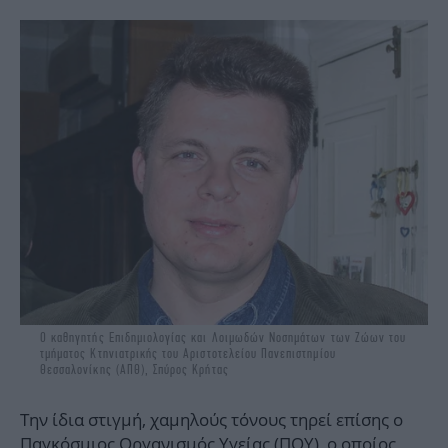
Ο καθηγητής Επιδημιολογίας και Λοιμωδών Νοσημάτων των Ζώων του
τμήματος Κτηνιατρικής του Αριστοτελείου Πανεπιστημίου
Θεσσαλονίκης (ΑΠΘ), Σπύρος Κρήτας
Την ίδια στιγμή, χαμηλούς τόνους τηρεί επίσης ο
Παγκόσμιος Οργανισμός Υγείας (ΠΟΥ), ο οποίος,