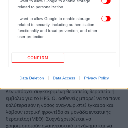
I want to allow Google to enable storage
related to personalization.
I want to allow Google to enable storage
related to security, including authentication
functionality and fraud prevention, and other
user protection.
CONFIRM
Data Deletion
Data Access
Privacy Policy
Δεν υπάρχει συγκεκριμένη θεραπεία, θεραπεία ή
εμβόλιο για το HPS. Οι ασθενείς μπορεί να τα πάνε
καλύτερα εάν η νόσος αναγνωριστεί έγκαιρα και
λάβουν ιατρική φροντίδα σε μονάδα εντατικής
θεραπείας (ΜΕΘ). Συχνά χρειάζεται να
χρησιμοποιούν αναπνευστικό μηχάνημα και να