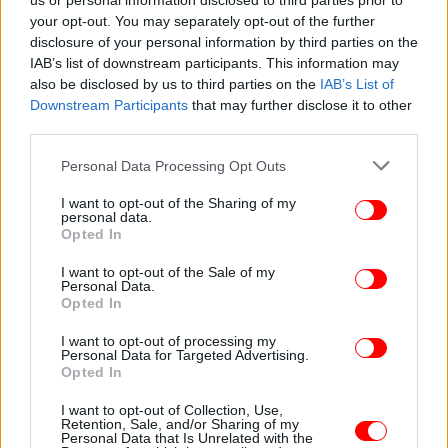
us or personal information disclosed to third parties prior to
γοφούς και την πλάτη
your opt-out. You may separately opt-out of the further
disclosure of your personal information by third parties on the
IAB’s list of downstream participants. This information may
Πονοκέφαλο
also be disclosed by us to third parties on the
IAB’s List of
Downstream Participants
that may further disclose it to other
third parties.
- Κρυάδα
Please note that this website/app uses one or more Google
Personal Data Processing Opt Outs
- Ζαλάδα
services and may gather and store information including but
not limited to your visit or usage behaviour. You may click to
I want to opt-out of the Sharing of my
personal data.
grant or deny consent to Google and its third-party tags to
- Ναυτία, έμετος, διάρροια ή κοιλιακό άλγος
Opted In
use your data for below specified purposes in below Google
consent section.
I want to opt-out of the Sale of my
- Αργότερα συμπτώματα περιλαμβάνουν βήχα και
Personal Data.
Opted In
δύσπνοια.
I want to opt-out of processing my
Personal Data for Targeted Advertising.
Σύμφωνα με τα Κέντρα Ελέγχου και Πρόληψης των
Opted In
Νοσημάτων (CDC) των ΗΠΑ, ο έλεγχος των
τρωκτικών μέσα και γύρω από το σπίτι είναι ο
I want to opt-out of Collection, Use,
Retention, Sale, and/or Sharing of my
καλύτερος τρόπος για την πρόληψη της μόλυνσης.
Personal Data that Is Unrelated with the