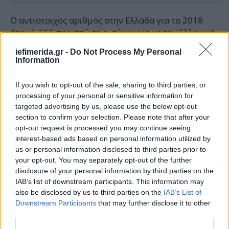
Ο αντίστοιχος αριθμός στην Ελλάδα για το 2018
ήταν 1.665 περιπτώσεις, σύμφωνα με την Ελληνική
Αντικαρκινική Εταιρεία, και 350 άνθρωποι
iefimerida.gr -
Do Not Process My Personal
κατέληξαν.
Information
If you wish to opt-out of the sale, sharing to third parties, or
processing of your personal or sensitive information for
targeted advertising by us, please use the below opt-out
section to confirm your selection. Please note that after your
opt-out request is processed you may continue seeing
interest-based ads based on personal information utilized by
us or personal information disclosed to third parties prior to
your opt-out. You may separately opt-out of the further
disclosure of your personal information by third parties on the
IAB’s list of downstream participants. This information may
also be disclosed by us to third parties on the
IAB’s List of
Downstream Participants
that may further disclose it to other
third parties.