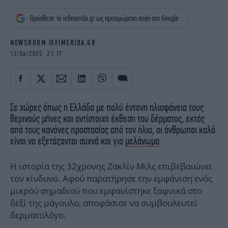
iBOOKS
ΖΩΔΙΑ
Πρόσθεσε το iefimerida.gr ως προτιμώμενη πηγή στη Google
OSCARS
THE OCEAN
MEDIA
ELAMEFORA
NEWSROOM IEFIMERIDA.GR
12/06/2025 21:17
NEWSLETTER
Σε χώρες όπως η Ελλάδα με πολύ έντονη ηλιοφάνεια τους
θερινούς μήνες και αντίστοιχη έκθεση του δέρματος, εκτός
από τους κανόνες προστασίας από τον ήλιο, οι άνθρωποι καλό
είναι να εξετάζονται συχνά και για
μελάνωμα
.
Η ιστορία της 32χρονης Ζακλίν Μιλς επιβεβαιώνει
τον κίνδυνο. Αφού παρατήρησε την εμφάνιση ενός
μικρού σημαδιού που εμφανίστηκε ξαφνικά στο
δεξί της μάγουλο, αποφάσισε να συμβουλευτεί
δερματολόγο.