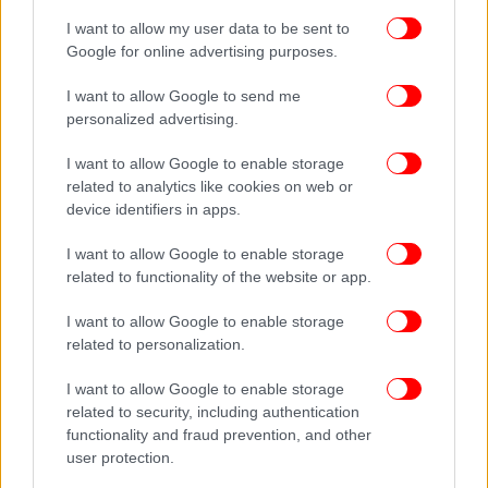
Όσο για τα σημάδια που μπορούν να
I want to allow my user data to be sent to
προειδοποιήσουν για μελάνωμα, ο κανόνας ABCDE
Google for online advertising purposes.
βοηθά στην παρακολούθηση των ελιών και στον
I want to allow Google to send me
εντοπισμό πιθανών επικίνδυνων σημαδιών:
personalized advertising.
A, όπως Ασυμμετρία
I want to allow Google to enable storage
related to analytics like cookies on web or
device identifiers in apps.
B, όπως Περίγραμμα (Border)
I want to allow Google to enable storage
C, όπως Χρώμα (Color)
related to functionality of the website or app.
I want to allow Google to enable storage
D, όπως Διάμετρος
related to personalization.
E, όπως Εξέλιξη (αλλαγή σε μέγεθος, σχήμα, χρώμα
I want to allow Google to enable storage
κ.ά.)
related to security, including authentication
functionality and fraud prevention, and other
user protection.
Λίγες εβδομάδες μετά τη διάγνωση, η Ζακλίν Μιλς