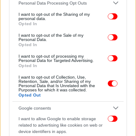
Please note that this website/app uses one or more Google
Personal Data Processing Opt Outs
services and may gather and store information including but
not limited to your visit or usage behaviour. You may click to
I want to opt-out of the Sharing of my
personal data.
grant or deny consent to Google and its third-party tags to
Opted In
use your data for below specified purposes in below Google
consent section.
I want to opt-out of the Sale of my
Personal Data.
Opted In
I want to opt-out of processing my
Personal Data for Targeted Advertising.
Opted In
I want to opt-out of Collection, Use,
Retention, Sale, and/or Sharing of my
Personal Data that Is Unrelated with the
Purposes for which it was collected.
Opted Out
Η πρώιμη διάγνωση του μελανώματος και οι νέες
Google consents
θεραπείες έχουν οδηγήσει σε πάρα πολύ καλά
I want to allow Google to enable storage
θεραπευτικά αποτελέσματα με πενταετή επιβίωση
related to advertising like cookies on web or
πάνω του 90%.
device identifiers in apps.