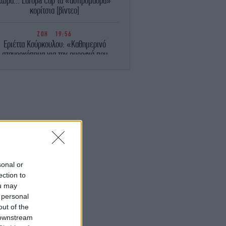
τώρα... Europa Cup τα «ασπρόμαυρα»
κορίτσια [βίντεο]
ΖΩΗ
19:56
Εριέττα Κούρκουλου: «Καθημερινό
σταυροκόπημα για την ομορφιά που
κυριαρχεί στη ζωή μου» -Πόσταρε
οικογενειακές στιγμές
ΠΟΛΙΤΙΣΜΟΣ
19:52
έφηβος που αλλάζει όσα ξέρουμε για το
φαίστειο της Σαντορίνης και την πτώση
του Μινωικού πολιτισμού
ENGLISH
19:45
pras Party Slams Turkey-Saudi-Pakistan
sonal or
Defense Pact as "Blow" to Greek
ection to
Diplomacy
ou may
 personal
ΖΩΗ
19:38
out of the
ιακοπές με γιοτ κάνουν Κωνσταντίνος
 downstream