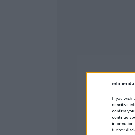
iefimerida
If you wish 
sensitive in
confirm you
continue se
information 
further disc