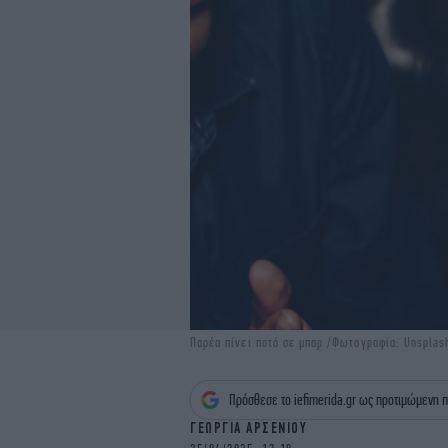
Παρέα πίνει ποτό σε μπαρ /Φωτογραφία: Unsplas
Πρόσθεσε το iefimerida.gr ως προτιμώμενη π
ΓΕΩΡΓΙΑ ΑΡΣΕΝΙΟΥ