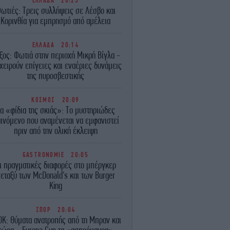
ΕΛΛΑΔΑ
20:23
ωτιές: Τρεις συλλήψεις σε Λέσβο και
Κορινθία για εμπρησμό από αμέλεια
ΕΛΛΑΔΑ
20:14
ξος: Φωτιά στην περιοχή Μικρή Βίγλα -
χειρούν επίγειες και εναέριες δυνάμεις
της πυροσβεστικής
ΚΟΣΜΟΣ
20:09
α «φίδια της σκιάς»: Το μυστηριώδες
ινόμενο που αναμένεται να εμφανιστεί
πριν από την ολική έκλειψη
GASTRONOMIE
20:05
ι πραγματικές διαφορές στο μπέργκερ
εταξύ των McDonald's και των Burger
King
ΣΠΟΡ
20:04
Κ: Θύματα ανατροπής από τη Μπραν και