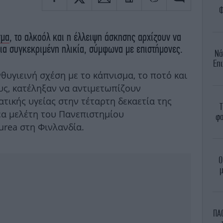
Φ
σμα
, το αλκοόλ και η έλλειψη άσκησης αρχίζουν να
ια συγκεκριμένη ηλικία, σύμφωνα με επιστήμονες.
Νά
Επι
θυγιεινή σχέση με το κάπνισμα, το ποτό και
υς, κατέληξαν να αντιμετωπίζουν
τικής υγείας στην τέταρτη δεκαετία της
Τ
έα μελέτη του Πανεπιστημίου
φα
rea στη Φινλανδία.
Ο
μ
ΠΑΟ