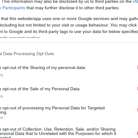
. This information may also be disclosed by us to third parties on the
IA
Participants
that may further disclose it to other third parties.
 that this website/app uses one or more Google services and may gath
ν την υγεία εκατοντάδων ατόμων που
including but not limited to your visit or usage behaviour. You may click 
Με
 ηλικία των 61 ετών και διαπίστωσαν ότι
 to Google and its third-party tags to use your data for below specifi
Χ
αι δεν αθλούνταν σε νεαρή ηλικία,
ogle consent section.
ιο καταθλιπτικά. Το σημαντικότερο όμως
 να υποβαθμίζεται στην ηλικία των 36 ετών.
l Data Processing Opt Outs
Τρ
πι
o opt-out of the Sharing of my personal data.
In
o opt-out of the Sale of my Personal Data.
In
to opt-out of processing my Personal Data for Targeted
ing.
In
Βί
o opt-out of Collection, Use, Retention, Sale, and/or Sharing
ν
ersonal Data that Is Unrelated with the Purposes for which it
lected.