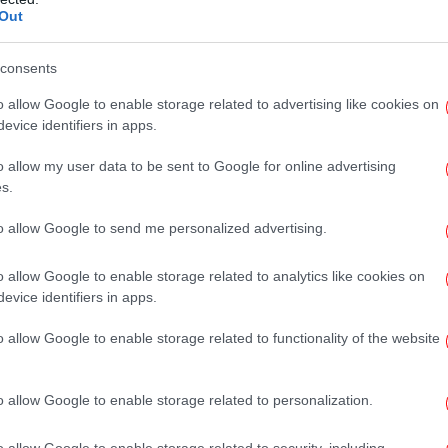
σ
Out
Ψάχ
consents
ν
o allow Google to enable storage related to advertising like cookies on
evice identifiers in apps.
o allow my user data to be sent to Google for online advertising
Αν
s.
πό
to allow Google to send me personalized advertising.
ιες όσο είναι νωρίς»
o allow Google to enable storage related to analytics like cookies on
Ο
evice identifiers in apps.
ουν τη σημασία της αντιμετώπισης
α την υγεία όσο το δυνατόν νωρίτερα για να
o allow Google to enable storage related to functionality of the website
ών με τα χρόνια» τόνισε η Δρ. Tiia
Τ
ιες σε νεαρή ηλικία καταλήγουν σε κακή
o allow Google to enable storage related to personalization.
γότερα στη μετέπειτα ζωή. Οι καρδιακές
καλούν σχεδόν τα ¾ των θανάτων
o allow Google to enable storage related to security, including